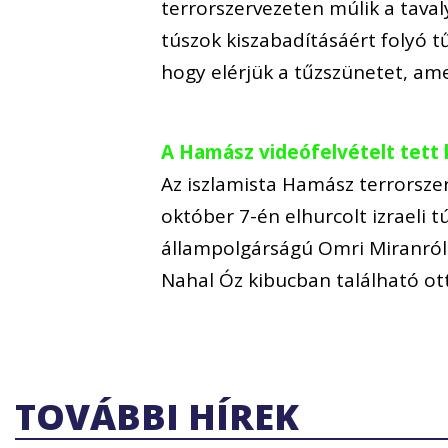
terrorszervezeten múlik a taval
túszok kiszabadításáért folyó t
hogy elérjük a tűzszünetet, am
A Hamász videófelvételt tett 
Az iszlamista Hamász terrorszer
október 7-én elhurcolt izraeli t
állampolgárságú Omri Miranról.
Nahal Óz kibucban található o
TOVÁBBI HÍREK