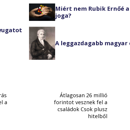
Miért nem Rubik Ernőé a
joga?
Nyugatot
A leggazdagabb magyar 
rás
Átlagosan 26 millió
el a
forintot vesznek fel a
családok Csok plusz
hitelből