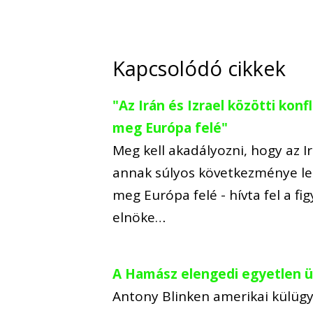
Kapcsolódó cikkek
"Az Irán és Izrael közötti kon
meg Európa felé"
Meg kell akadályozni, hogy az Ir
annak súlyos következménye leh
meg Európa felé - hívta fel a fi
elnöke…
A Hamász elengedi egyetlen üt
Antony Blinken amerikai külügy