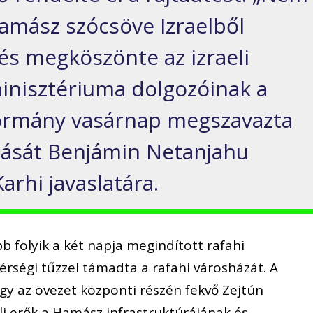
amász szócsöve Izraelből
 és megköszönte az izraeli
inisztériuma dolgozóinak a
i kormány vasárnap megszavazta
ltását Benjámin Netanjahu
arhi javaslatára.
bb folyik a két napja megindított rafahi
érségi tűzzel támadta a rafahi városházát. A
gy az övezet központi részén fekvő Zejtún
li erők a Hamász infrastruktúrájának és