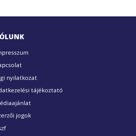
ÓLUNK
mpresszum
apcsolat
ogi nyilatkozat
datkezelési tájékoztató
édiaajánlat
zerzői jogok
szf