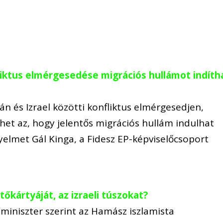
fliktus elmérgesedése migrációs hullámot indíth
án és Izrael közötti konfliktus elmérgesedjen,
et az, hogy jelentős migrációs hullám indulhat
gyelmet Gál Kinga, a Fidesz EP-képviselőcsoport
őkártyáját, az izraeli túszokat?
miniszter szerint az Hamász iszlamista