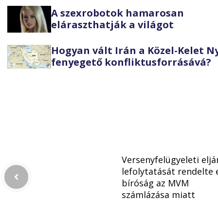
A szexrobotok hamarosan
eláraszthatják a világot
Hogyan vált Irán a Közel-Kelet 
fenyegető konfliktusforrásává?
Versenyfelügyeleti eljá
lefolytatását rendelte 
bíróság az MVM
számlázása miatt