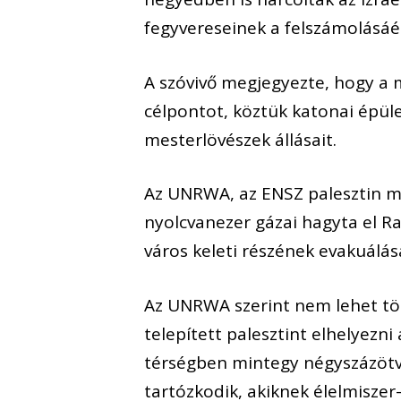
fegyvereseinek a felszámolásáé
A szóvivő megjegyezte, hogy a 
célpontot, köztük katonai épül
mesterlövészek állásait.
Az UNRWA, az ENSZ palesztin me
nyolcvanezer gázai hagyta el Ra
város keleti részének evakuálás
Az UNRWA szerint nem lehet töb
telepített palesztint elhelyezn
térségben mintegy négyszázötve
tartózkodik, akiknek élelmiszer