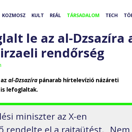
KOZMOSZ
KULT
REÁL
TÁRSADALOM
TECH
TÖ
alt le az al-Dzsazíra 
 irzaeli rendőrség
m
 az
al-Dzsazíra
pánarab hírtelevízió názáreti
s lefoglaltak.
ési miniszter az X-en
ő rendelte el a rajtaütést. „Nem