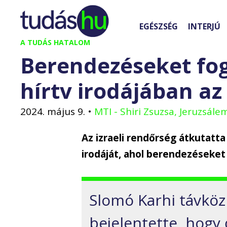
Kilépés
a
EGÉSZSÉG
INTERJÚ
tartalomba
A TUDÁS HATALOM
Berendezéseket fogl
hírtv irodájában az
2024. május 9.
•
MTI - Shiri Zsuzsa, Jeruzsále
Az izraeli rendőrség átkutatta
irodáját, ahol berendezéseket i
Slomó Karhi távközl
bejelentette, hogy 