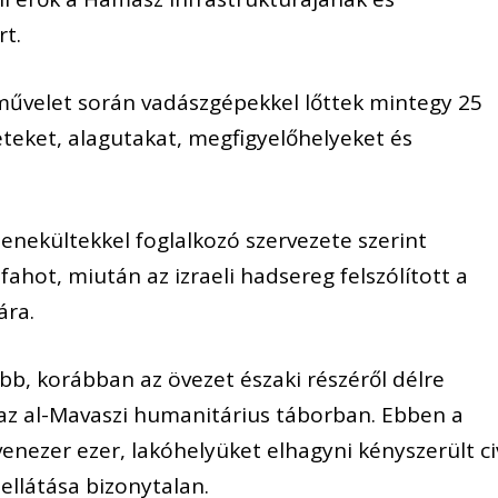
rt.
művelet során vadászgépekkel lőttek mintegy 25
eteket, alagutakat, megfigyelőhelyeket és
nekültekkel foglalkozó szervezete szerint
fahot, miután az izraeli hadsereg felszólított a
ára.
b, korábban az övezet északi részéről délre
i az al-Mavaszi humanitárius táborban. Ebben a
nezer ezer, lakóhelyüket elhagyni kényszerült civ
-ellátása bizonytalan.