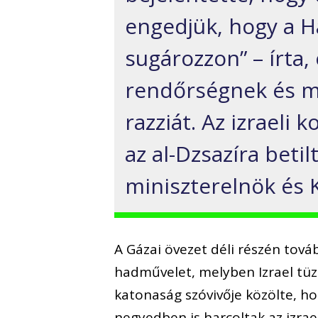
engedjük, hogy a H
sugározzon” – írta,
rendőrségnek és m
razziát. Az izrael
az al-Dzsazíra beti
miniszterelnök és K
A Gázai övezet déli részén tová
hadművelet, melyben Izrael tüz
katonaság szóvivője közölte, ho
negyedben is harcoltak az izrae