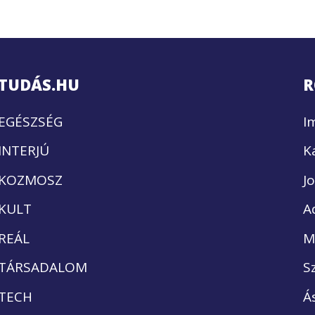
TUDÁS.HU
R
EGÉSZSÉG
I
INTERJÚ
K
KOZMOSZ
J
KULT
A
REÁL
M
TÁRSADALOM
S
TECH
Á