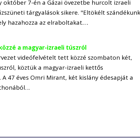
y október 7-én a Gázai övezetbe hurcolt izraeli
űzszüneti tárgyalások sikere. "Eltökélt szándékunk
ely hazahozza az elraboltakat.…
közzé a magyar-izraeli túszról
vezet videófelvételt tett közzé szombaton két,
úszról, köztük a magyar-izraeli kettős
 A 47 éves Omri Mirant, két kislány édesapját a
tthonából…