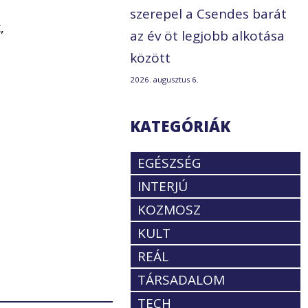
szerepel a Csendes barát
,
az év öt legjobb alkotása
között
2026. augusztus 6.
KATEGÓRIÁK
EGÉSZSÉG
INTERJÚ
KOZMOSZ
KULT
REÁL
TÁRSADALOM
TECH