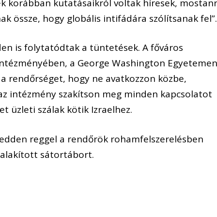
k korábban kutatásaikról voltak híresek, mostan
k össze, hogy globális intifádára szólítsanak fel”
 is folytatódtak a tüntetések. A főváros
intézményében, a George Washington Egyeteme
fel a rendőrséget, hogy ne avatkozzon közbe,
 az intézmény szakítson meg minden kapcsolatot
t üzleti szálak kötik Izraelhez.
kedden reggel a rendőrök rohamfelszerelésben
ialakított sátortábort.