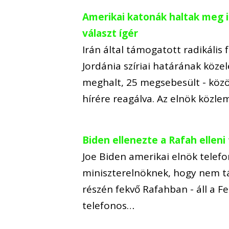
Amerikai katonák haltak meg 
választ ígér
Irán által támogatott radikáli
Jordánia szíriai határának köz
meghalt, 25 megsebesült - közö
hírére reagálva. Az elnök köz
Biden ellenezte a Rafah ellen
Joe Biden amerikai elnök telef
miniszterelnöknek, hogy nem tá
részén fekvő Rafahban - áll a F
telefonos…