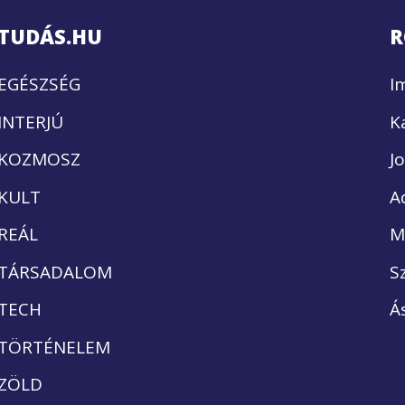
TUDÁS.HU
R
EGÉSZSÉG
I
INTERJÚ
K
KOZMOSZ
J
KULT
A
REÁL
M
TÁRSADALOM
S
TECH
Á
TÖRTÉNELEM
ZÖLD