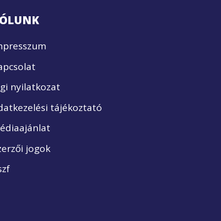
ÓLUNK
mpresszum
apcsolat
ogi nyilatkozat
datkezelési tájékoztató
édiaajánlat
zerzői jogok
szf