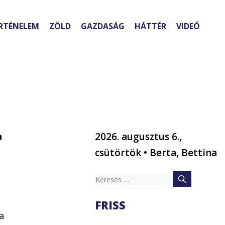
RTÉNELEM
ZÖLD
GAZDASÁG
HÁTTÉR
VIDEÓ
a
2026. augusztus 6.,
csütörtök • Berta, Bettina
Keresés:
FRISS
 a