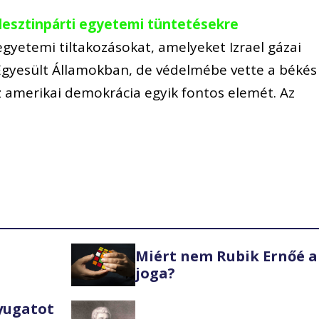
alesztinpárti egyetemi tüntetésekre
 egyetemi tiltakozásokat, amelyeket Izrael gázai
 Egyesült Államokban, de védelmébe vette a békés
z amerikai demokrácia egyik fontos elemét. Az
Miért nem Rubik Ernőé a
joga?
Nyugatot