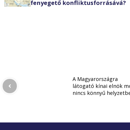
fenyegető konfliktusforrásává?
A Magyarországra
látogató kínai elnök m
nincs könnyű helyzetb