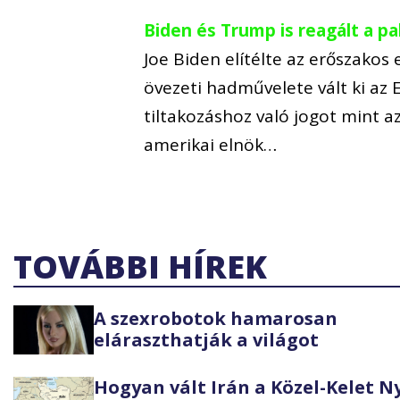
Biden és Trump is reagált a p
Joe Biden elítélte az erőszakos
övezeti hadművelete vált ki az
tiltakozáshoz való jogot mint a
amerikai elnök…
TOVÁBBI HÍREK
A szexrobotok hamarosan
eláraszthatják a világot
Hogyan vált Irán a Közel-Kelet 