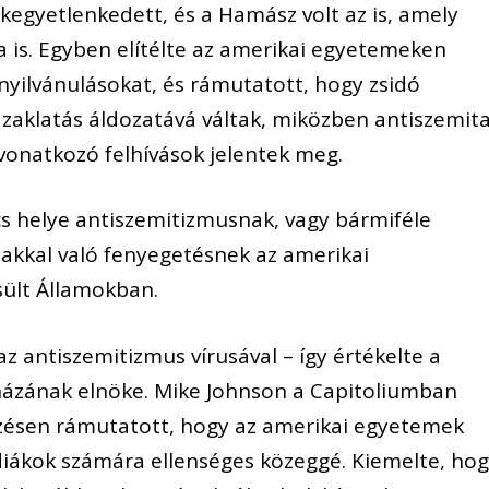
 kegyetlenkedett, és a Hamász volt az is, amely
ma is. Egyben elítélte az amerikai egyetemeken
yilvánulásokat, és rámutatott, hogy zsidó
 zaklatás áldozatává váltak, miközben antiszemit
e vonatkozó felhívások jelentek meg.
cs helye antiszemitizmusnak, vagy bármiféle
zakkal való fenyegetésnek az amerikai
sült Államokban.
 antiszemitizmus vírusával – így értékelte a
házának elnöke. Mike Johnson a Capitoliumban
zésen rámutatott, hogy az amerikai egyetemek
diákok számára ellenséges közeggé. Kiemelte, ho