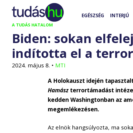
Kilépés
a
EGÉSZSÉG
INTERJÚ
tartalomba
A TUDÁS HATALOM
Biden: sokan elfele
indította el a terror
2024. május 8.
•
MTI
A Holokauszt idején tapasztalt
Hamász
terrortámadást intézet 
kedden Washingtonban az ame
megemlékezésen.
Az elnök hangsúlyozta, ma sokan