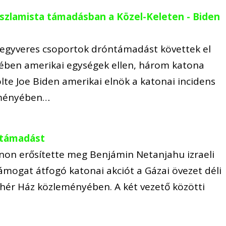
iszlamista támadásban a Közel-Keleten - Biden
s fegyveres csoportok dróntámadást követtek el
elében amerikai egységek ellen, három katona
lte Joe Biden amerikai elnök a katonai incidens
leményében…
i támadást
onon erősítette meg Benjámin Netanjahu izraeli
mogat átfogó katonai akciót a Gázai övezet déli
ehér Ház közleményében. A két vezető közötti