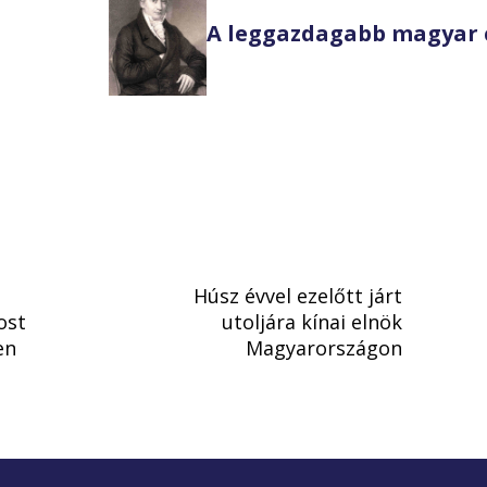
A leggazdagabb magyar 
Húsz évvel ezelőtt járt
ost
utoljára kínai elnök
en
Magyarországon