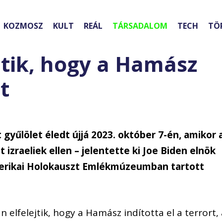
KOZMOSZ
KULT
REÁL
TÁRSADALOM
TECH
TÖ
jtik, hogy a Hamász
t
 gyűlölet éledt újjá 2023. október 7-én, amikor 
izraeliek ellen – jelentette ki Joe Biden elnök
rikai Holokauszt Emlékmúzeumban tartott
 elfelejtik, hogy a Hamász indította el a terrort,