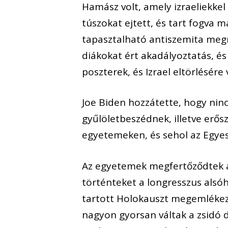
Hamász volt, amely izraeliekkel
túszokat ejtett, és tart fogva 
tapasztalható antiszemita megn
diákokat ért akadályoztatás, és
poszterek, és Izrael eltörlésér
Joe Biden hozzátette, hogy nin
gyűlöletbeszédnek, illetve erős
egyetemeken, és sehol az Egye
Az egyetemek megfertőződtek az
történteket a longresszus alsó
tartott Holokauszt megemléke
nagyon gyorsan váltak a zsidó 