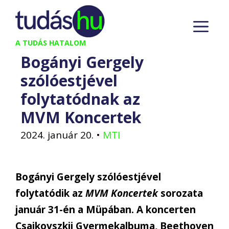
Kilépés
M
a
tartalomba
A TUDÁS HATALOM
Bogányi Gergely
szólóestjével
folytatódnak az
MVM Koncertek
2024. január 20.
•
MTI
Bogányi Gergely szólóestjével
folytatódik az
MVM Koncertek
sorozata
január 31-én a Müpában. A koncerten
Csajkovszkij Gyermekalbuma, Beethoven