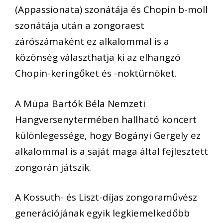
(Appassionata) szonátája és Chopin b-moll
szonátája után a zongoraest
zárószámaként ez alkalommal is a
közönség választhatja ki az elhangzó
Chopin-keringőket és -noktürnöket.
A Müpa Bartók Béla Nemzeti
Hangversenytermében hallható koncert
különlegessége, hogy Bogányi Gergely ez
alkalommal is a saját maga által fejlesztett
zongorán játszik.
A Kossuth- és Liszt-díjas zongoraművész
generációjának egyik legkiemelkedőbb