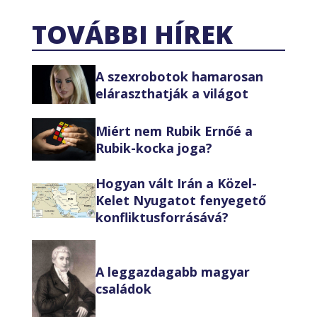
TOVÁBBI HÍREK
A szexrobotok hamarosan
eláraszthatják a világot
Miért nem Rubik Ernőé a
Rubik-kocka joga?
Hogyan vált Irán a Közel-
Kelet Nyugatot fenyegető
konfliktusforrásává?
A leggazdagabb magyar
családok