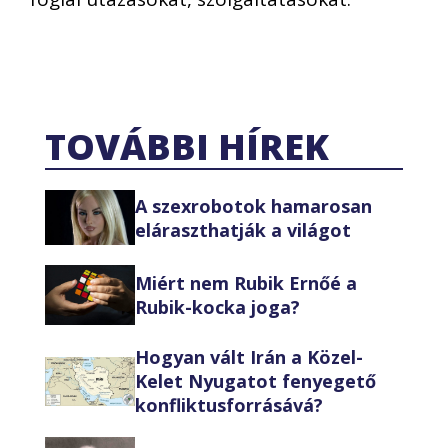
TOVÁBBI HÍREK
A szexrobotok hamarosan
eláraszthatják a világot
Miért nem Rubik Ernőé a
Rubik-kocka joga?
Hogyan vált Irán a Közel-
Kelet Nyugatot fenyegető
konfliktusforrásává?