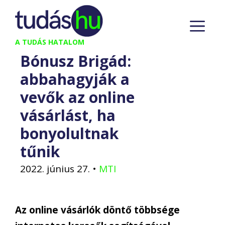
Kilépés
M
a
tartalomba
A TUDÁS HATALOM
Bónusz Brigád:
abbahagyják a
vevők az online
vásárlást, ha
bonyolultnak
tűnik
2022. június 27.
•
MTI
Az online vásárlók döntő többsége