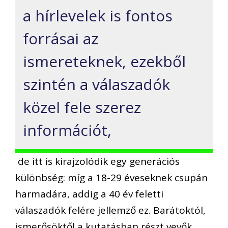
a hírlevelek is fontos
forrásai az
ismereteknek, ezekből
szintén a válaszadók
közel fele szerez
információt,
de itt is kirajzolódik egy generációs
különbség: míg a 18-29 éveseknek csupán
harmadára, addig a 40 év feletti
válaszadók felére jellemző ez. Barátoktól,
ismerősöktől a kutatásban részt vevők