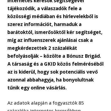
internetes keresők segítségével
tájékozódik, a válaszadók fele a
közösségi médiában és hírlevelekből is
szerez információt, harmaduk a
barátoktól, ismerősöktől kér segítséget,
míg az influenszerek ajánlásai csak a
megkérdezettek 2 százalékát
befolyásolják – közölte a Bónusz Brigád.
A társaság és a GKID közös felméréséből
az is kiderül, hogy sok potenciális vevő
azonnal abbahagyja, ha bonyolultnak
tűnik egy online vásárlás.
Az adatok alapján a fogyasztók 85
százaléka internetes keresőkben