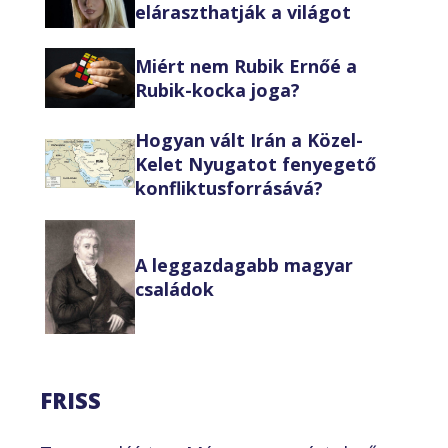
eláraszthatják a világot
Miért nem Rubik Ernőé a
Rubik-kocka joga?
Hogyan vált Irán a Közel-
Kelet Nyugatot fenyegető
konfliktusforrásává?
A leggazdagabb magyar
családok
FRISS