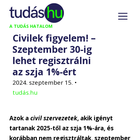
Kilépés
M
a
tartalomba
A TUDÁS HATALOM
Civilek figyelem! –
Szeptember 30-ig
lehet regisztrálni
az szja 1%-ért
2024. szeptember 15.
•
tudás.hu
Azok a
civil szervezetek
, akik igényt
tartanak 2025-től az szja 1%-ára, és
korábban nem regisztráltak, szeptember