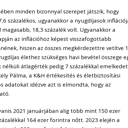
sében minden bizonnyal szerepet játszik, hogy
17,6 százalékos, ugyanakkor a nyugdíjasok inflációj
l magasabb, 18,3 százalék volt.
Ugyanakkor a
pján az inflációhoz képest visszafogottabb
nnének, hiszen az összes megkérdezettre vetítve 
yugdíjas élethez szükséges havi bevétel összege e
k nélküli átlagérték pedig 7 százalékkal emelkedet
ely Pálma, a K&H értékesítés és életbiztosítási
los adatokat idézve azt is elmondta, hogy az
ható.
yanis
2021 januárjában alig több mint 150 ezer
százalékkal 164 ezer forintra nőtt. 2023 elején a