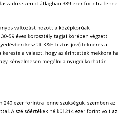
laszadók szerint átlagban 389 ezer forintra lenne
ványos változást hozott a középkorúak
, 30-59 éves korosztály tagjai körében végzett
gyedévben készült K&H biztos jövő felmérés a
 kereste a választ, hogy az érintettek mekkora ha
agy kényelmesen megélni a nyugdíjkorhatár
n 240 ezer forintra lenne szükségük, szemben az
ttal. A szélsőértékek nélkül 214 ezer forint volt az