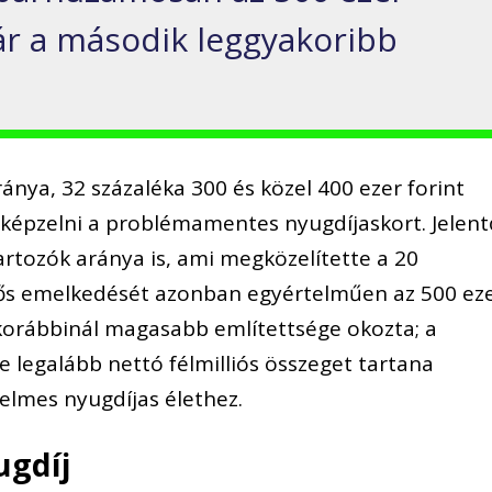
már a második leggyakoribb
nya, 32 százaléka 300 és közel 400 ezer forint
elképzelni a problémamentes nyugdíjaskort. Jelent
artozók aránya is, ami megközelítette a 20
ntős emelkedését azonban egyértelműen az 500 ez
 korábbinál magasabb említettsége okozta; a
legalább nettó félmilliós összeget tartana
elmes nyugdíjas élethez.
ugdíj