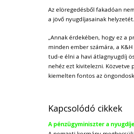
Az elöregedésből fakadóan nemz
a jövő nyugdíjasainak helyzetét
„Annak érdekében, hogy ez a p
minden ember számára, a K&H m
tud-e élni a havi átlagnyugdíj ö
nehéz ezt kivitelezni. Közvetve p
kiemelten fontos az öngondosk
Kapcsolódó cikkek
A pénzügyminiszter a nyugdíje
A nemzeti kormány megbecsüli a