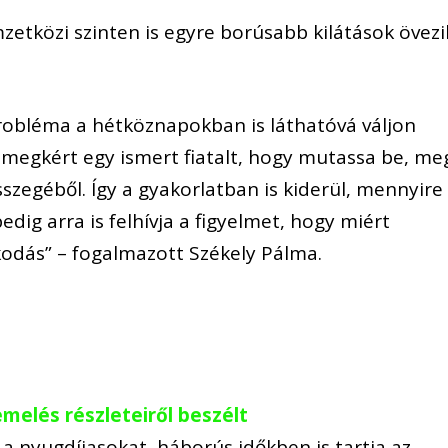
etközi szinten is egyre borúsabb kilátások övezi
.
robléma a hétköznapokban is láthatóvá váljon
egkért egy ismert fiatalt, hogy mutassa be, me
sszegéből. Így a gyakorlatban is kiderül, mennyire
edig arra is felhívja a figyelmet, hogy miért
odás” – fogalmazott Székely Pálma.
melés részleteiről beszélt
 nyugdíjasokat, háborús időkben is tartja az