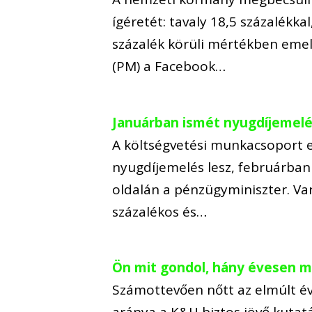
ígéretét: tavaly 18,5 százalékka
százalék körüli mértékben emel
(PM) a Facebook…
Januárban ismét nyugdíjemelé
A költségvetési munkacsoport e
nyugdíjemelés lesz, februárban p
oldalán a pénzügyminiszter. Var
százalékos és…
Ön mit gondol, hány évesen 
Számottevően nőtt az elmúlt é