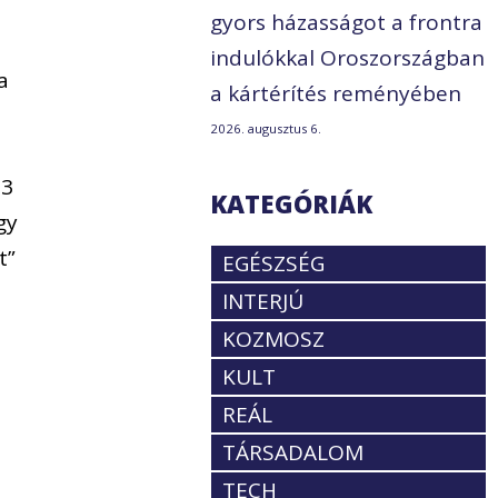
gyors házasságot a frontra
indulókkal Oroszországban
a
a kártérítés reményében
2026. augusztus 6.
13
KATEGÓRIÁK
gy
t”
EGÉSZSÉG
INTERJÚ
KOZMOSZ
KULT
REÁL
TÁRSADALOM
TECH