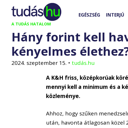
Kilépés
a
EGÉSZSÉG
INTERJÚ
tartalomba
A TUDÁS HATALOM
Hány forint kell h
kényelmes élethez
2024. szeptember 15.
•
tudás.hu
A K&H friss, középkorúak kör
mennyi kell a minimum és a ké
közleménye.
Ahhoz, hogy szűken menedzseln
után, havonta átlagosan közel 2