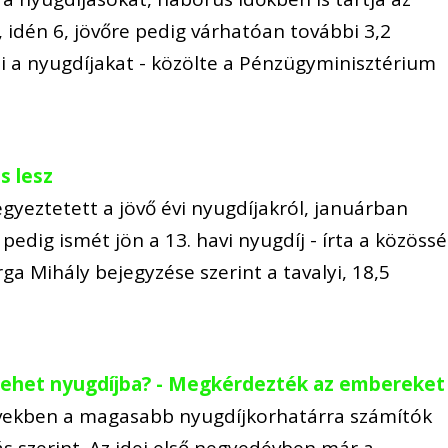
l, idén 6, jövőre pedig várhatóan további 3,2
i a nyugdíjakat - közölte a Pénzügyminisztérium
s lesz
gyeztetett a jövő évi nyugdíjakról, januárban
edig ismét jön a 13. havi nyugdíj - írta a közössé
ga Mihály bejegyzése szerint a tavalyi, 18,5
mehet nyugdíjba? - Megkérdezték az embereket
vekben a magasabb nyugdíjkorhatárra számítók