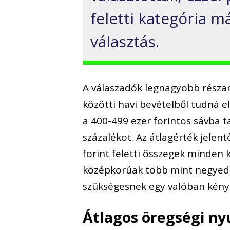
feletti kategória 
választás.
A válaszadók legnagyobb részará
közötti havi bevételből tudná 
a 400-499 ezer forintos sávba t
százalékot. Az átlagérték jele
forint feletti összegek minden
középkorúak több mint negyede 
szükségesnek egy valóban kény
Átlagos öregségi ny