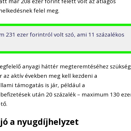
tt már 208 ezer forint felett volt az átlagos
melkedésnek felel meg.
231 ezer forintról volt szó, ami 11 százalékos
egfelelő anyagi háttér megteremtéséhez szükség
az aktív években meg kell kezdeni a
lami támogatás is jár, például a
 befizetések után 20 százalék – maximum 130 eze
tő.
ó a nyugdíjhelyzet