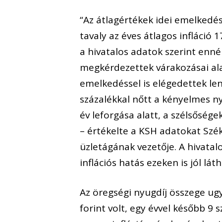
“Az átlagértékek idei emelkedé
tavaly az éves átlagos infláció 
a hivatalos adatok szerint enné
megkérdezettek várakozásai ala
emelkedéssel is elégedettek le
százalékkal nőtt a kényelmes n
év leforgása alatt, a szélsősége
– értékelte a KSH adatokat
Szék
üzletágának vezetője
. A hivata
inflációs hatás ezeken is jól lát
Az öregségi nyugdíj összege ug
forint volt, egy évvel később 9 