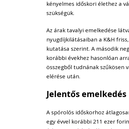
kényelmes időskori élethez a vá
szükségük.
Az árak tavalyi emelkedése lát
nyugdíjkilátásaiban a K&H friss
kutatása szerint. A második ne
korábbi évekhez hasonlóan arra
összegből tudnának szűkösen v
elérése után.
Jelentős emelkedés
A spórolós időskorhoz átlagosa
egy évvel korábbi 211 ezer forin