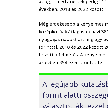
átlag, a mediánérték pedig 211 
években, 2018 és 2022 között 14
Még érdekesebb a kényelmes me
középkorúak átlagosan havi 389
nyugdíjas napokhoz, míg egy é
forinttal. 2018 és 2022 között 
hozott a felmérés. A kényelmes
az évben 354 ezer forintot tett 
A legújabb kutatásb
forint alatti össz
választották, ezze