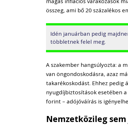
magas inflációs várakozások mia
összeg, ami bő 20 százalékos e
Idén januárban pedig majdnem 
többletnek felel meg.
A szakember hangsúlyozta: a m
van öngondoskodásra, azaz már 
takarékoskodást. Ehhez pedig ál
nyugdíjbiztosítások esetében a
forint – adójóváírás is igényelhe
Nemzetközileg sem j