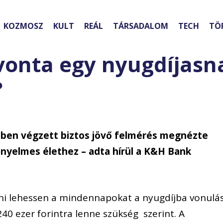
KOZMOSZ
KULT
REÁL
TÁRSADALOM
TECH
TÖ
avonta egy nyugdíjasn
?
ében végzett biztos jövő felmérés megnézte
nyelmes élethez – adta hírül a K&H Bank
i lehessen a mindennapokat a nyugdíjba vonulá
40 ezer forintra lenne szükség szerint. A