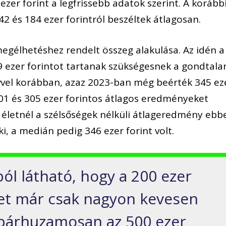
ezer forint a legfrissebb adatok szerint. A korább
2 és 184 ezer forintról beszéltek átlagosan.
gélhetéshez rendelt összeg alakulása. Az idén a
 ezer forintot tartanak szükségesnek a gondtala
vvel korábban, azaz 2023-ban még beérték 345 ez
201 és 305 ezer forintos átlagos eredményeket
 életnél a szélsőségek nélküli átlageredmény ebb
ki, a medián pedig 346 ezer forint volt.
ól látható, hogy a 200 ezer
eget már csak nagyon kevesen
l párhuzamosan az 500 ezer