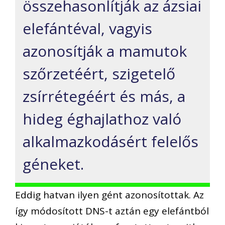
összehasonlítják az ázsiai
elefántéval, vagyis
azonosítják a mamutok
szőrzetéért, szigetelő
zsírrétegéért és más, a
hideg éghajlathoz való
alkalmazkodásért felelős
géneket.
Eddig hatvan ilyen gént azonosítottak. Az
így módosított DNS-t aztán egy elefántból