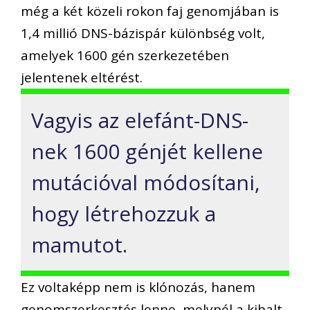
még a két közeli rokon faj genomjában is
1,4 millió DNS-bázispár különbség volt,
amelyek 1600 gén szerkezetében
jelentenek eltérést.
Vagyis az elefánt-DNS-
nek 1600 génjét kellene
mutációval módosítani,
hogy létrehozzuk a
mamutot.
Ez voltaképp nem is klónozás, hanem
genomszerkesztés lenne, melynél a kihalt