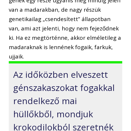
gének egy része ugyanis még mindig jelen
van a madarakban, de nagy részük
genetikailag „csendesített” állapotban
van, ami azt jelenti, hogy nem fejeződnek
ki. Ha ez megtörténne, akkor elméletileg a
madaraknak is lennének fogaik, farkuk,
ujjaik.
Az időközben elveszett
génszakaszokat fogakkal
rendelkező mai
hüllőkből, mondjuk
krokodilokból szeretnék