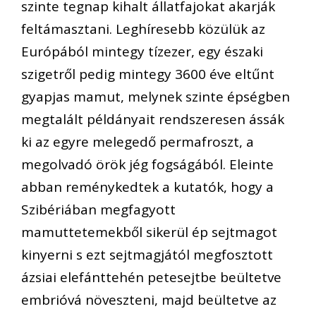
szinte tegnap kihalt állatfajokat akarják
feltámasztani. Leghíresebb közülük az
Európából mintegy tízezer, egy északi
szigetről pedig mintegy 3600 éve eltűnt
gyapjas mamut, melynek szinte épségben
megtalált példányait rendszeresen ássák
ki az egyre melegedő permafroszt, a
megolvadó örök jég fogságából. Eleinte
abban reménykedtek a kutatók, hogy a
Szibériában megfagyott
mamuttetemekből sikerül ép sejtmagot
kinyerni s ezt sejtmagjától megfosztott
ázsiai elefánttehén petesejtbe beültetve
embrióvá növeszteni, majd beültetve az