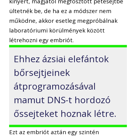
kinyert, magjától megfosztott petesejtbe
ültetnék be, de ha ez a módszer nem
működne, akkor esetleg megpróbálnak
laboratóriumi körülmények között
létrehozni egy embriót.
Ehhez ázsiai elefántok
bőrsejtjeinek
átprogramozásával
mamut DNS-t hordozó
őssejteket hoznak létre.
Ezt az embriót aztán egy szintén