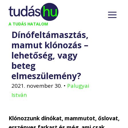
Kilépés
M
a
tartalomba
A TUDÁS HATALOM
Dínófeltámasztás,
mamut klónozás –
lehetőség, vagy
beteg
elmeszülemény?
2021. november 30.
•
Palugyai
István
Klónozzunk dínókat, mammutot, őslovat,
erszényes farkast és még, ami csak