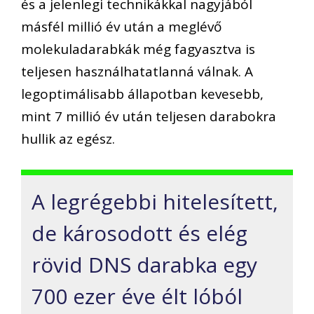
és a jelenlegi technikákkal nagyjából
másfél millió év után a meglévő
molekuladarabkák még fagyasztva is
teljesen használhatatlanná válnak. A
legoptimálisabb állapotban kevesebb,
mint 7 millió év után teljesen darabokra
hullik az egész.
A legrégebbi hitelesített,
de károsodott és elég
rövid DNS darabka egy
700 ezer éve élt lóból