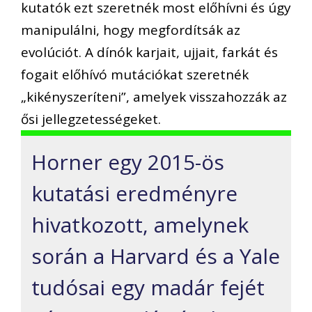
kutatók ezt szeretnék most előhívni és úgy
manipulálni, hogy megfordítsák az
evolúciót. A dínók karjait, ujjait, farkát és
fogait előhívó mutációkat szeretnék
„kikényszeríteni”, amelyek visszahozzák az
ősi jellegzetességeket.
Horner egy 2015-ös
kutatási eredményre
hivatkozott, amelynek
során a Harvard és a Yale
tudósai egy madár fejét