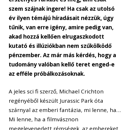
szem szájnak ingere! Ha csak az utolsó
év ilyen témájú híradásait nézzük, úgy
tűnik, van erre igény, amire pedig van,
akad hozzá kellően elrugaszkodott
kutató és illúziókban nem szűkölködő
pénzember. Az már más kérdés, hogy a
tudomány valóban kellő teret enged-e
az efféle próbálkozásoknak.
A jeles sci fi szerző, Michael Crichton
regényéből készült Jurassic Park óta
szárnyal az emberi fantázia, mi lenne, ha…
Mi lenne, ha a filmvásznon
megelevenedett rémségek, az embereket