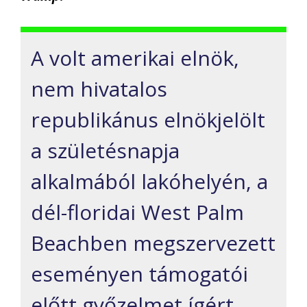
A volt amerikai elnök,
nem hivatalos
republikánus elnökjelölt
a születésnapja
alkalmából lakóhelyén, a
dél-floridai West Palm
Beachben megszervezett
eseményen támogatói
előtt győzelmet ígért