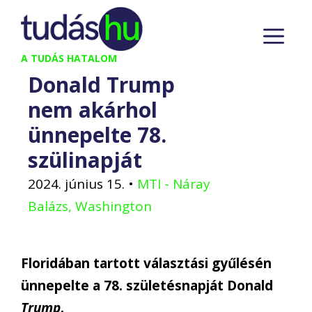
Kilépés
M
a
tartalomba
A TUDÁS HATALOM
Donald Trump
nem akárhol
ünnepelte 78.
szülinapját
2024. június 15.
•
MTI - Náray
Balázs, Washington
Floridában tartott választási gyűlésén
ünnepelte a 78. születésnapját Donald
Trump
.