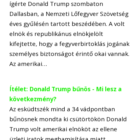
ígérte Donald Trump szombaton
Dallasban, a Nemzeti Lőfegyver Szövetség
éves gyűlésén tartott beszédében. A volt
elnök és republikánus elnökjelölt
kifejtette, hogy a fegyverbirtoklás jogának
személyes biztonságot érintő okai vannak.
Az amerikai…
Ítélet: Donald Trump bűnös - Mi lesz a
következmény?
Az esküdtszék mind a 34 vádpontban
bűnösnek mondta ki csütörtökön Donald
Trump volt amerikai elnököt az ellene
üzleti iratok meghamisítása miatt,