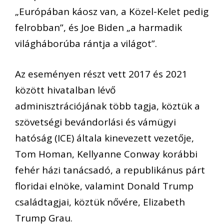
„Európában káosz van, a Közel-Kelet pedig
felrobban”, és Joe Biden „a harmadik
világháborúba rántja a világot”.
Az eseményen részt vett 2017 és 2021
között hivatalban lévő
adminisztrációjának több tagja, köztük a
szövetségi bevándorlási és vámügyi
hatóság (ICE) általa kinevezett vezetője,
Tom Homan, Kellyanne Conway korábbi
fehér házi tanácsadó, a republikánus párt
floridai elnöke, valamint Donald Trump
családtagjai, köztük nővére, Elizabeth
Trump Grau.