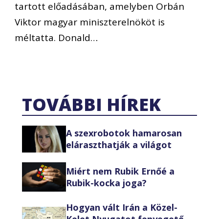
tartott előadásában, amelyben Orbán
Viktor magyar miniszterelnököt is
méltatta. Donald…
TOVÁBBI HÍREK
A szexrobotok hamarosan
eláraszthatják a világot
Miért nem Rubik Ernőé a
Rubik-kocka joga?
Hogyan vált Irán a Közel-
Kelet Nyugatot fenyegető