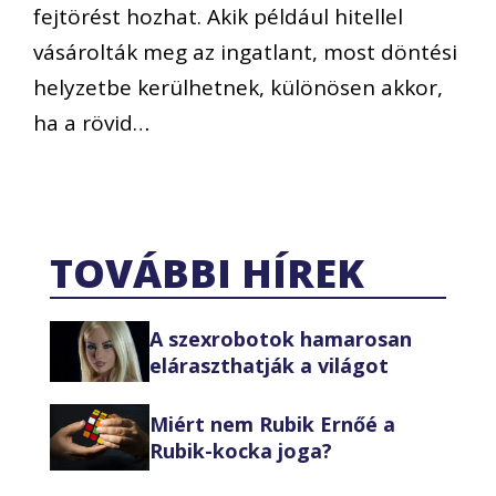
fejtörést hozhat. Akik például hitellel
vásárolták meg az ingatlant, most döntési
helyzetbe kerülhetnek, különösen akkor,
ha a rövid…
TOVÁBBI HÍREK
A szexrobotok hamarosan
eláraszthatják a világot
Miért nem Rubik Ernőé a
Rubik-kocka joga?