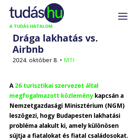
Kilépés
M
a
tartalomba
A TUDÁS HATALOM
Drága lakhatás vs.
Airbnb
2024. október 8.
•
MTI
A
26 turisztikai szervezet által
megfogalmazott közlemény
kapcsán a
Nemzetgazdasági Minisztérium (NGM)
leszögezi, hogy Budapesten lakhatási
probléma alakult ki, amely különösen
sújtja a fiatalokat és fiatal családosokat.