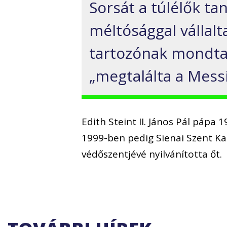
Sorsát a túlélők ta
méltósággal vállalt
tartozónak mondta 
„megtalálta a Messi
Edith Steint II. János Pál pápa
1999-ben pedig Sienai Szent Kat
védőszentjévé nyilvánította őt.