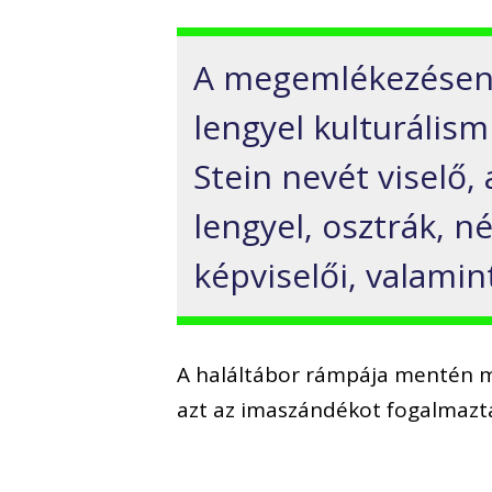
A megemlékezésen r
lengyel kulturálism
Stein nevét viselő,
lengyel, osztrák, n
képviselői, valamin
A haláltábor rámpája mentén m
azt az imaszándékot fogalmazt