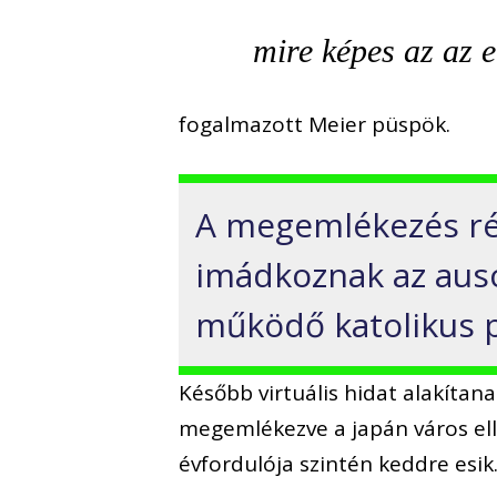
mire képes az az e
fogalmazott Meier püspök.
A megemlékezés ré
imádkoznak az ausc
működő katolikus 
Később virtuális hidat alakítan
megemlékezve a japán város el
évfordulója szintén keddre esik