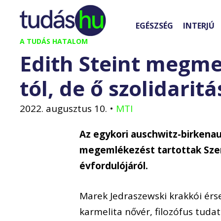
Kilépés
a
EGÉSZSÉG
INTERJÚ
tartalomba
A TUDÁS HATALOM
Edith Steint megme
tól, de ő szolidarit
2022. augusztus 10.
•
MTI
Az egykori auschwitz-birkena
megemlékezést tartottak Szen
évfordulójáról.
Marek Jedraszewski krakkói érs
karmelita nővér, filozófus tuda