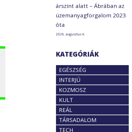
árszint alatt – Ábrában az
üzemanyagforgalom 2023
óta
2026. augusztus 6.
KATEGÓRIÁK
EGÉSZSÉG
INTERJÚ
KOZMOSZ
KULT
REÁL
TÁRSADALOM
TECH