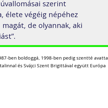
núvallomásai szerint
a, élete végéig népéhez
magát, de olyannak, aki
ást”.
 1987-ben boldoggá, 1998-ben pedig szentté avatta
alinnal és Svájci Szent Brigittával együtt Európa