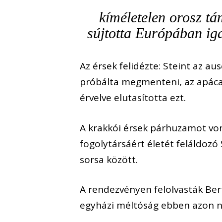
kíméletelen orosz tá
sújtotta Európában ig
Az érsek felidézte: Steint az au
próbálta megmenteni, az apáca v
érvelve elutasította ezt.
A krakkói érsek párhuzamot von
fogolytársáért életét feláldozó
sorsa között.
A rendezvényen felolvasták Ber
egyházi méltóság ebben azon 