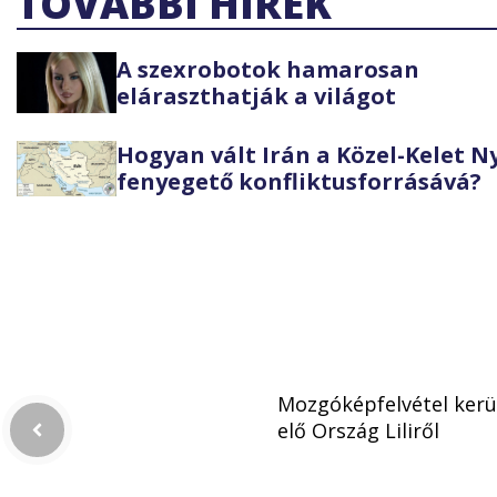
TOVÁBBI HÍREK
A szexrobotok hamarosan
eláraszthatják a világot
Hogyan vált Irán a Közel-Kelet 
fenyegető konfliktusforrásává?
Mozgóképfelvétel kerü
elő Ország Liliről