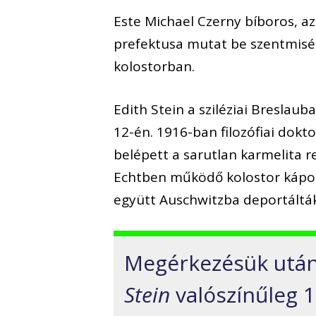
Este Michael Czerny bíboros, a
prefektusa mutat be szentmisét
kolostorban.
Edith Stein a sziléziai Breslau
12-én. 1916-ban filozófiai dok
belépett a sarutlan karmelita r
Echtben működő kolostor kápoln
együtt Auschwitzba deportálták
Megérkezésük után
Stein
valószínűleg 1