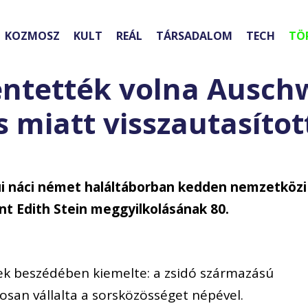
KOZMOSZ
KULT
REÁL
TÁRSADALOM
TECH
TÖ
ntették volna Auschw
ás miatt visszautasítot
ui náci német haláltáborban kedden nemzetközi
t Edith Stein meggyilkolásának 80.
ek beszédében kiemelte: a zsidó származású
tosan vállalta a sorsközösséget népével.