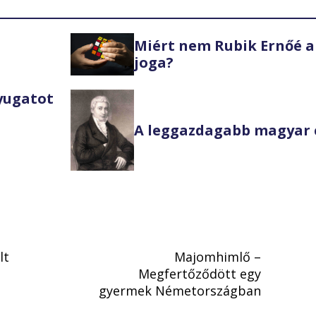
Miért nem Rubik Ernőé a
joga?
Nyugatot
A leggazdagabb magyar 
lt
Majomhimlő –
Megfertőződött egy
gyermek Németországban