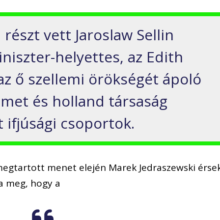
észt vett Jaroslaw Sellin
iniszter-helyettes, az Edith
 az ő szellemi örökségét ápoló
émet és holland társaság
t ifjúsági csoportok.
egtartott menet elején Marek Jedraszewski érse
a meg, hogy a