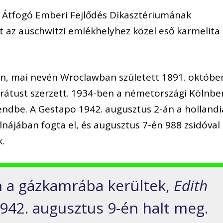
z Átfogó Emberi Fejlődés Dikasztériumának
 az auschwitzi emlékhelyhez közel eső karmelita
ban, mai nevén Wroclawban született 1891. októbe
torátust szerzett. 1934-ben a németországi Kölnbe
endbe. A Gestapo 1942. augusztus 2-án a hollandi
ájában fogta el, és augusztus 7-én 988 zsidóval
.
 a gázkamrába kerültek,
Edith
942. augusztus 9-én halt meg.