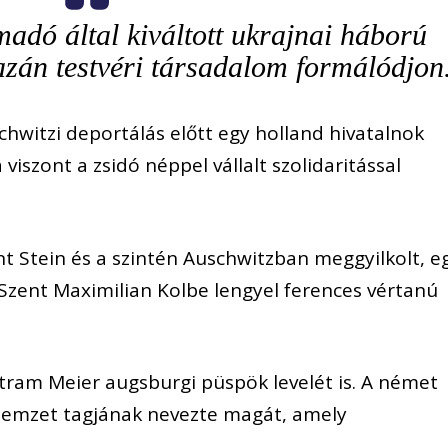
madó által kiváltott ukrajnai háború
azán testvéri társadalom formálódjon
schwitzi deportálás előtt egy holland hivatalnok
iszont a zsidó néppel vállalt szolidaritással
t Stein és a szintén Auschwitzban meggyilkolt, e
 Szent Maximilian Kolbe lengyel ferences vértanú
tram Meier augsburgi püspök levelét is. A német
nemzet tagjának nevezte magát, amely