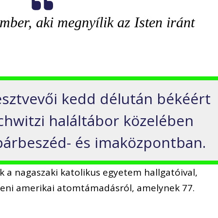
mber, aki megnyílik az Isten iránt
sztvevői kedd délután békéért
hwitzi haláltábor közelében
párbeszéd- és imaközpontban.
ak a nagaszaki katolikus egyetem hallgatóival,
leni amerikai atomtámadásról, amelynek 77.
.