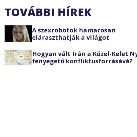
TOVÁBBI HÍREK
A szexrobotok hamarosan
eláraszthatják a világot
Hogyan vált Irán a Közel-Kelet 
fenyegető konfliktusforrásává?