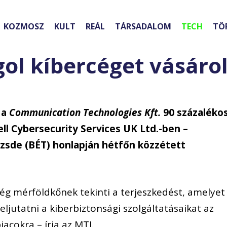
KOZMOSZ
KULT
REÁL
TÁRSADALOM
TECH
TÖ
ol kíbercéget vásárol
 a
Communication Technologies Kft.
90 százaléko
ell Cybersecurity Services UK Ltd.-ben –
őzsde (BÉT) honlapján hétfőn közzétett
ég mérföldkőnek tekinti a terjeszkedést, amelyet
eljutatni a kiberbiztonsági szolgáltatásaikat az
iacokra – írja az MTI.