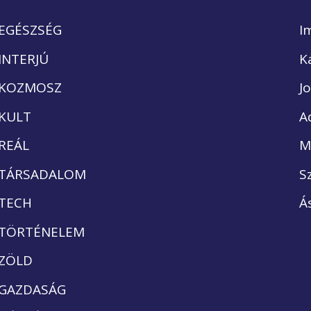
EGÉSZSÉG
I
INTERJÚ
K
KOZMOSZ
J
KULT
A
REÁL
M
TÁRSADALOM
S
TECH
Á
TÖRTÉNELEM
ZÖLD
GAZDASÁG