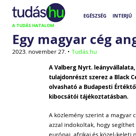
Kilépés
a
EGÉSZSÉG
INTERJÚ
tartalomba
A TUDÁS HATALOM
Egy magyar cég ang
2023. november 27.
•
Tudás.hu
A Valberg Nyrt. leányvállalata,
tulajdonrészt szerez a Black C
olvasható a Budapesti Értékt
kibocsátói tájékoztatásban.
A közlemény szerint a magyar c
azzal indokoltak, hogy segíthet 
európai, afrikai és közel-keleti p