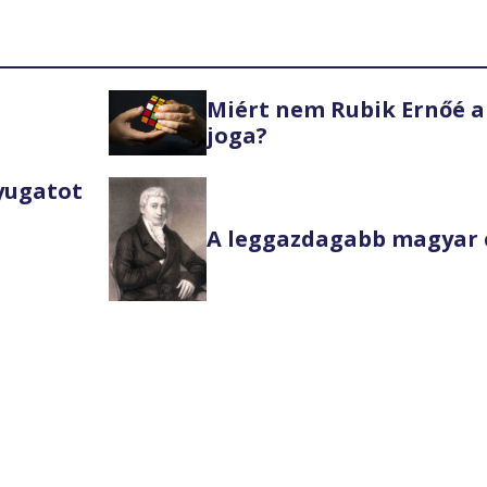
Miért nem Rubik Ernőé a
joga?
Nyugatot
A leggazdagabb magyar 