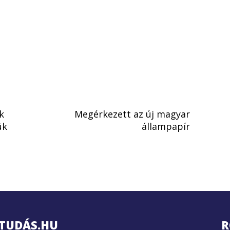
k
Megérkezett az új magyar
ük
állampapír
TUDÁS.HU
R