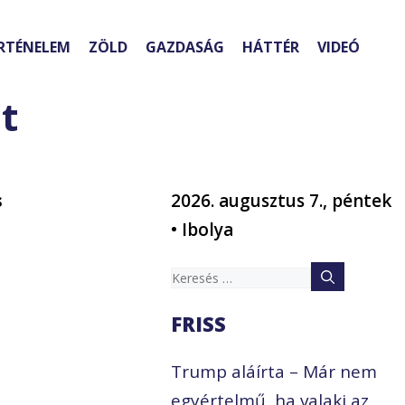
RTÉNELEM
ZÖLD
GAZDASÁG
HÁTTÉR
VIDEÓ
t
s
2026. augusztus 7., péntek
• Ibolya
Keresés:
FRISS
Trump aláírta – Már nem
egyértelmű, ha valaki az