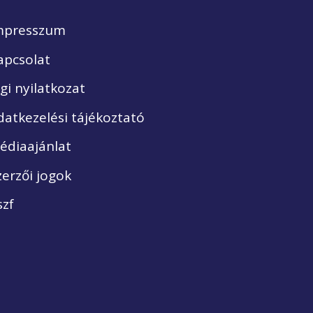
mpresszum
apcsolat
ogi nyilatkozat
datkezelési tájékoztató
édiaajánlat
zerzői jogok
szf