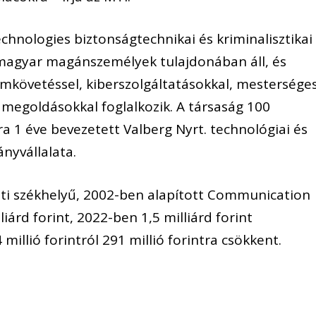
nologies biztonságtechnikai és kriminalisztikai
magyar magánszemélyek tulajdonában áll, és
mkövetéssel, kiberszolgáltatásokkal, mestersége
i megoldásokkal foglalkozik. A társaság 100
a 1 éve bevezetett Valberg Nyrt. technológiai és
nyvállalata.
ti székhelyű, 2002-ben alapított Communication
árd forint, 2022-ben 1,5 milliárd forint
millió forintról 291 millió forintra csökkent.