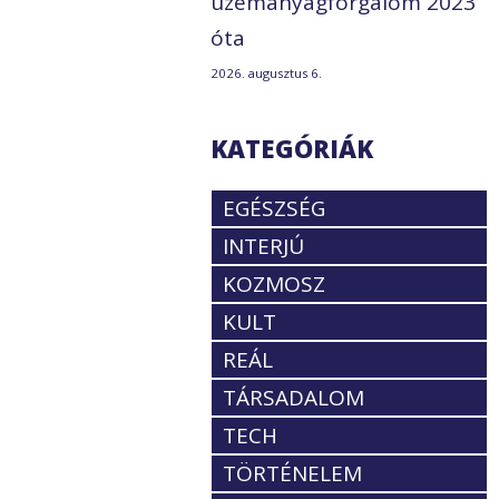
üzemanyagforgalom 2023
óta
2026. augusztus 6.
KATEGÓRIÁK
EGÉSZSÉG
INTERJÚ
KOZMOSZ
KULT
REÁL
TÁRSADALOM
TECH
TÖRTÉNELEM