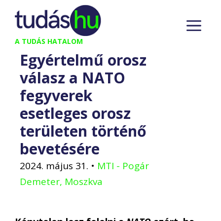
Kilépés
M
a
tartalomba
A TUDÁS HATALOM
Egyértelmű orosz
válasz a NATO
fegyverek
esetleges orosz
területen történő
bevetésére
2024. május 31.
•
MTI - Pogár
Demeter, Moszkva