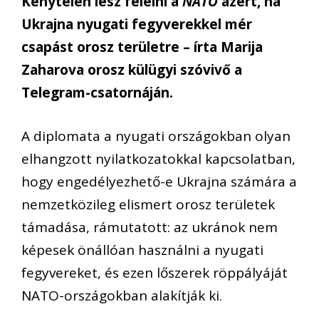
Kénytelen lesz felelni a
NATO
azért, ha
Ukrajna nyugati fegyverekkel mér
csapást orosz területre – írta Marija
Zaharova orosz külügyi szóvivő a
Telegram-csatornáján.
A diplomata a nyugati országokban olyan
elhangzott nyilatkozatokkal kapcsolatban,
hogy engedélyezhető-e Ukrajna számára a
nemzetközileg elismert orosz területek
támadása, rámutatott: az ukránok nem
képesek önállóan használni a nyugati
fegyvereket, és ezen lőszerek röppályáját
NATO-országokban alakítják ki.