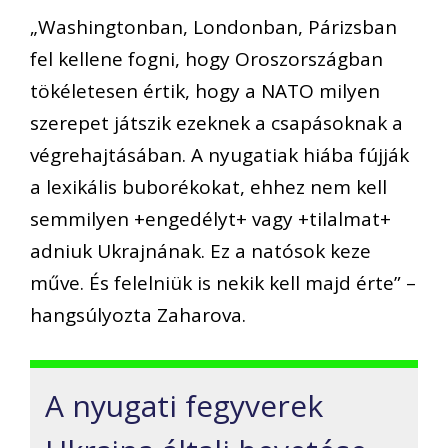
„Washingtonban, Londonban, Párizsban
fel kellene fogni, hogy Oroszországban
tökéletesen értik, hogy a NATO milyen
szerepet játszik ezeknek a csapásoknak a
végrehajtásában. A nyugatiak hiába fújják
a lexikális buborékokat, ehhez nem kell
semmilyen +engedélyt+ vagy +tilalmat+
adniuk Ukrajnának. Ez a natósok keze
műve. És felelniük is nekik kell majd érte” –
hangsúlyozta Zaharova.
A nyugati fegyverek