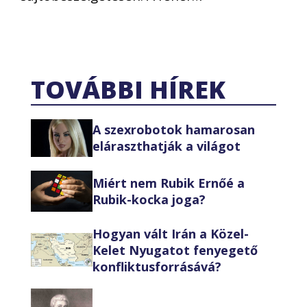
TOVÁBBI HÍREK
A szexrobotok hamarosan
eláraszthatják a világot
Miért nem Rubik Ernőé a
Rubik-kocka joga?
Hogyan vált Irán a Közel-
Kelet Nyugatot fenyegető
konfliktusforrásává?