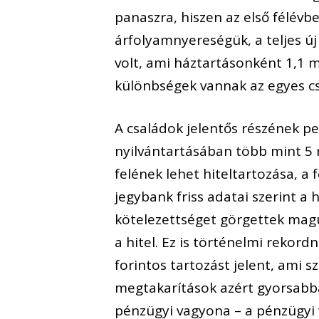
panaszra, hiszen az első félévbe
árfolyamnyereségük, a teljes ú
volt, ami háztartásonként 1,1 mi
különbségek vannak az egyes c
A családok jelentős részének per
nyilvántartásában több mint 5 
felének lehet hiteltartozása, a 
jegybank friss adatai szerint a 
kötelezettséget görgettek maguk
a hitel. Ez is történelmi rekord
forintos tartozást jelent, ami s
megtakarítások azért gyorsabba
pénzügyi vagyona – a pénzügyi 