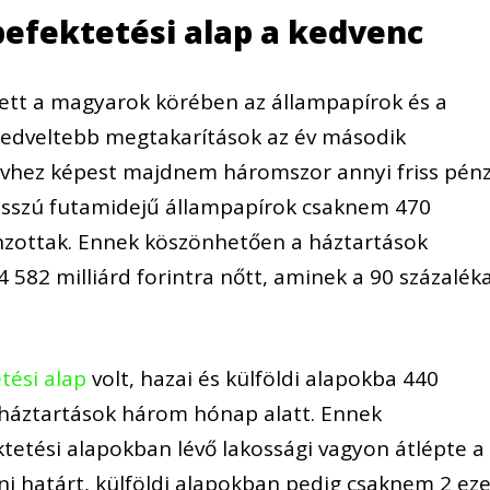
befektetési alap a kedvenc
ett a magyarok körében az állampapírok és a
gkedveltebb megtakarítások az év második
vhez képest majdnem háromszor annyi friss pén
hosszú futamidejű állampapírok csaknem 470
vonzottak. Ennek köszönhetően a háztartások
 582 milliárd forintra nőtt, aminek a 90 százalék
tési alap
volt, hazai és külföldi alapokba 440
a háztartások három hónap alatt. Ennek
tetési alapokban lévő lakossági vagyon átlépte a
tani határt, külföldi alapokban pedig csaknem 2 ez