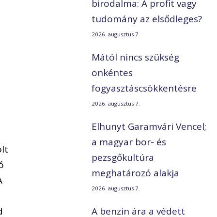
birodalma: A profit vagy
tudomány az elsődleges?
2026. augusztus 7.
Mától nincs szükség
önkéntes
fogyasztáscsökkentésre
2026. augusztus 7.
Elhunyt Garamvári Vencel;
a magyar bor- és
lt
pezsgőkultúra
ó
meghatározó alakja
A
2026. augusztus 7.
d
A benzin ára a védett