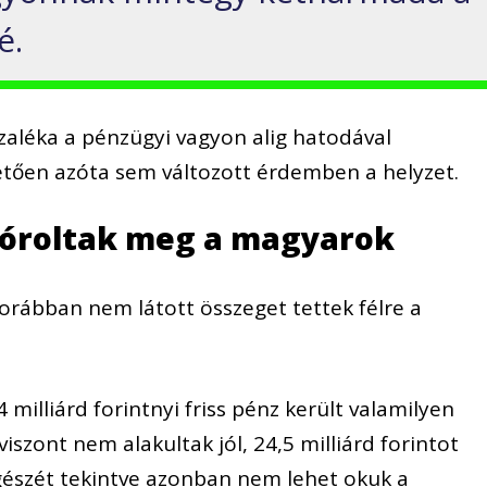
é.
zaléka a pénzügyi vagyon alig hatodával
etően azóta sem változott érdemben a helyzet.
póroltak meg a magyarok
rábban nem látott összeget tettek félre a
 milliárd forintnyi friss pénz került valamilyen
iszont nem alakultak jól,
24,5 milliárd forintot
egészét tekintve azonban nem lehet okuk a