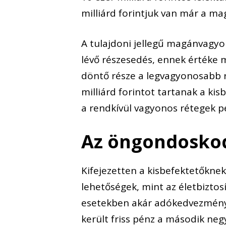
milliárd forintjuk van már a m
A tulajdoni jellegű magánvagyo
lévő részesedés, ennek értéke m
döntő része a legvagyonosabb 
milliárd forintot tartanak a ki
a rendkívül vagyonos rétegek pé
Az öngondoskodá
Kifejezetten a kisbefektetőkn
lehetőségek, mint az életbizto
esetekben akár adókedvezmény 
került friss pénz a második neg