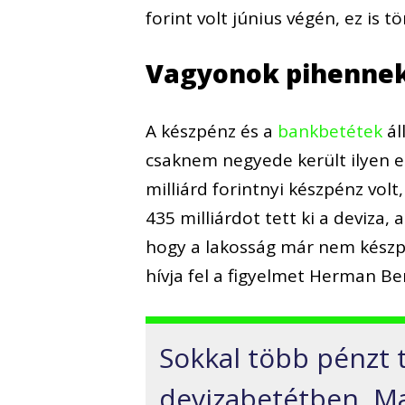
forint volt június végén, ez is 
Vagyonok pihennek
A készpénz és a
bankbetétek
ál
csaknem negyede került ilyen e
milliárd forintnyi készpénz vo
435 milliárdot tett ki a deviza, 
hogy a lakosság már nem készpén
hívja fel a figyelmet Herman B
Sokkal több pénzt 
devizabetétben, M