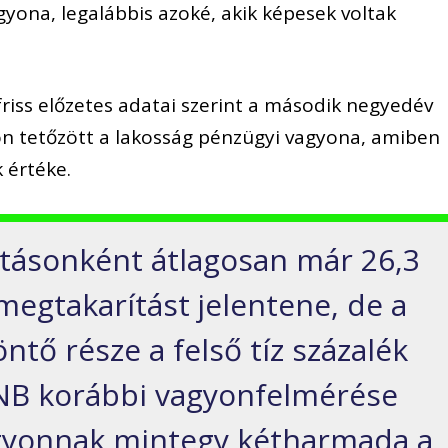
yona, legalábbis azoké, akik képesek voltak
iss előzetes adatai szerint a második negyedév
ton tetőzött a lakosság pénzügyi vagyona, amiben
 értéke.
rtásonként átlagosan már 26,3
 megtakarítást jelentene, de a
tő része a felső tíz százalék
NB korábbi vagyonfelmérése
agyonnak mintegy kétharmada a