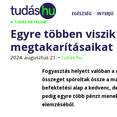
Kilépés
a
EGÉSZSÉG
INTERJÚ
tartalomba
A TUDÁS HATALOM
Egyre többen viszik
megtakarításaikat
2024. augusztus 21.
•
tudás.hu
Fogyasztás helyett valóban a
összeget spóroltak össze a m
befektetési alap a kedvenc, d
pedig egyre több pénzt menekí
elemzéséből.