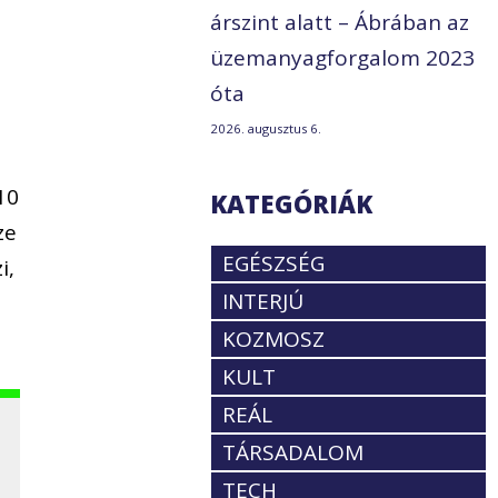
árszint alatt – Ábrában az
üzemanyagforgalom 2023
óta
2026. augusztus 6.
10
KATEGÓRIÁK
ze
EGÉSZSÉG
i,
INTERJÚ
KOZMOSZ
KULT
REÁL
TÁRSADALOM
TECH