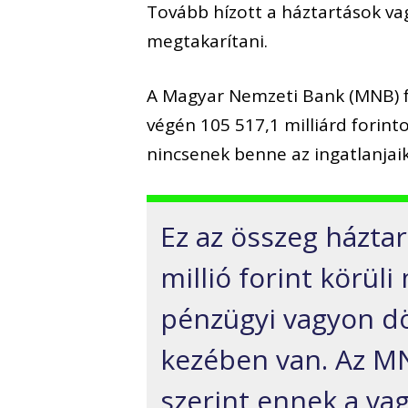
Tovább hízott a háztartások vag
megtakarítani.
A Magyar Nemzeti Bank (MNB) fr
végén 105 517,1 milliárd forin
nincsenek benne az ingatlanjaik
Ez az összeg házta
millió forint körüli
pénzügyi vagyon dön
kezében van. Az M
szerint ennek a v