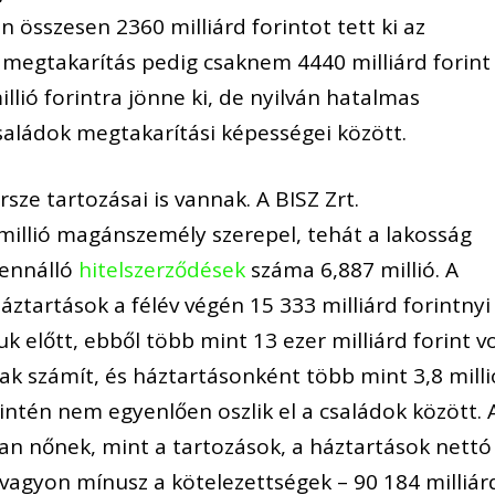
n összesen 2360 milliárd forintot tett ki az
j megtakarítás pedig csaknem 4440 milliárd forint
llió forintra jönne ki, de nyilván hatalmas
saládok megtakarítási képességei között.
sze tartozásai is vannak. A BISZ Zrt.
millió magánszemély szerepel, tehát a lakosság
fennálló
hitelszerződések
száma 6,887 millió. A
háztartások a félév végén 15 333 milliárd forintnyi
 előtt, ebből több mint 13 ezer milliárd forint vo
nak számít, és háztartásonként több mint 3,8 milli
zintén nem egyenlően oszlik el a családok között. 
n nőnek, mint a tartozások, a háztartások nettó
vagyon mínusz a kötelezettségek – 90 184 milliár