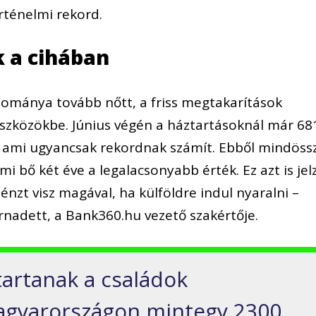
történelmi rekord.
 a cihában
lománya tovább nőtt, a friss megtakarítások
szközökbe. Június végén a háztartásoknál már 68
lt, ami ugyancsak rekordnak számít. Ebből mindöss
ami bő két éve a legalacsonyabb érték. Ez azt is jelz
zt visz magával, ha külföldre indul nyaralni –
ernadett, a Bank360.hu vezető szakértője.
tartanak a családok
agyarországon mintegy 2300