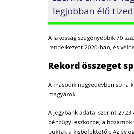
legjobban élő tized
A lakosság szegényebbik 70 szá
rendelkezett 2020-ban, és vélh
Rekord összeget s
A második negyedévben soha ko
magyarok.
A jegybank adatai szerint 2723,4
pénzügyi eszközbe, a hozamok v
buktak a kisbefektetők. Az év 