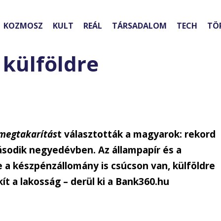
KOZMOSZ
KULT
REÁL
TÁRSADALOM
TECH
TÖ
 külföldre
megtakarítás
t választották a magyarok: rekord
ásodik negyedévben. Az állampapír és a
e a készpénzállomány is csúcson van, külföldre
t a lakosság – derül ki a Bank360.hu