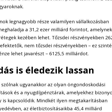
agyaroknak.
nok legnagyobb része valamilyen vállalkozásban
eghaladja a 31,2 ezer milliárd forintot, amelyne
rétegek kezében lehet. Tőzsdei részvényekben 26
sbefektetők, nem tőzsdei részvényekben – ez szint
nze lehet javarészt – 6125,5 milliárdot.
s is éledezik lassan
ek szólnak ugyanakkor az olyan öngondoskodási
sítások és a nyugdíjpénztárak, amelyekhez bizony
is kapcsolódik. Mindkét ilyen megtakarításban
yedévben, az életbiztosításaikba 45,4 milliárd