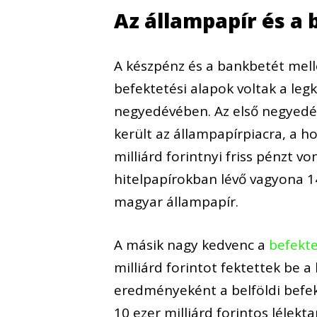
Az állampapír és a 
A készpénz és a bankbetét mell
befektetési alapok voltak a le
negyedévében. Az első negyedé
került az állampapírpiacra, a 
milliárd forintnyi friss pénzt 
hitelpapírokban lévő vagyona 14
magyar állampapír.
A másik nagy kedvenc a
befekte
milliárd forintot fektettek be 
eredményeként a belföldi befek
10 ezer milliárd forintos lélek