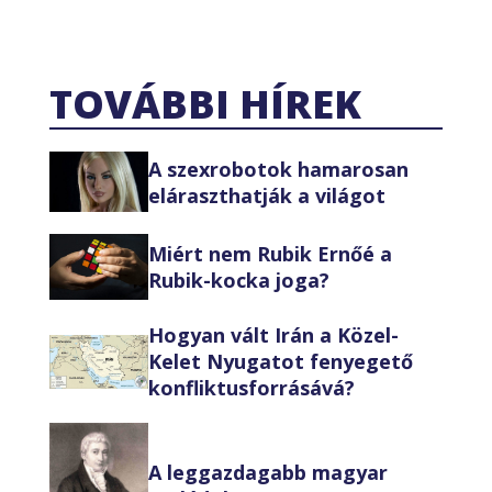
TOVÁBBI HÍREK
A szexrobotok hamarosan
eláraszthatják a világot
Miért nem Rubik Ernőé a
Rubik-kocka joga?
Hogyan vált Irán a Közel-
Kelet Nyugatot fenyegető
konfliktusforrásává?
A leggazdagabb magyar