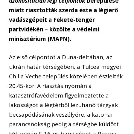
azonosítatlan légi célpontok
berepülése
miatt riasztották szerda este a légierő
vadászgépeit a Fekete-tenger
partvidékén – közölte a védelmi
minisztérium (MAPN).
Az első célpontot a Duna-deltában, az
ukrán határ térségében, a Tulcea megyei
Chilia Veche település közelében észlelték
20.45-kor. A riasztás nyomán a
katasztrófavédelem figyelmeztette a
lakosságot a légtérből lezuhanó tárgyak
becsapódásának veszélyére, a katonai
parancsnokság pedig a térségbe küldött
két román F-16-os harci gépet a Borcea