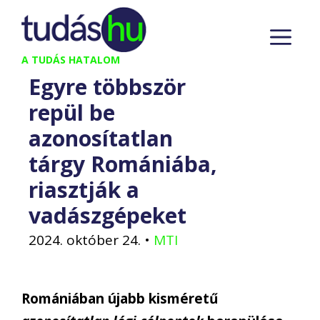
Kilépés
M
a
tartalomba
A TUDÁS HATALOM
Egyre többször
repül be
azonosítatlan
tárgy Romániába,
riasztják a
vadászgépeket
2024. október 24.
•
MTI
Romániában újabb kisméretű