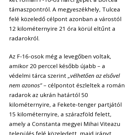
támaszpontról. A megyeszékhely, Tulcea
felé közeledő célpont azonban a várostól
12 kilométernyire 21 óra körül eltűnt a
radarokról.
Az F-16-osok még a levegőben voltak,
amikor 20 perccel később újabb – a
védelmi tárca szerint
„vélhetően az elsővel
nem azonos”
– célpontot észleltek a román
radarok az ukrán határtól 50
kilométernyire, a Fekete-tenger partjától
15 kilométernyire, a szárazföld felett,
amely a Constanta megyei Mihai Viteazu
település felé közeledett, majd irányt