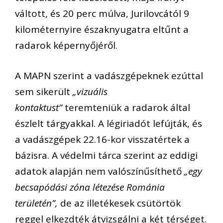
váltott, és 20 perc múlva, Jurilovcától 9
kilométernyire északnyugatra eltűnt a
radarok képernyőjéről.
A MAPN szerint a vadászgépeknek ezúttal
sem sikerült
„vizuális
kontaktust”
teremteniük a radarok által
észlelt tárgyakkal. A légiriadót lefújták, és
a vadászgépek 22.16-kor visszatértek a
bázisra. A védelmi tárca szerint az eddigi
adatok alapján nem valószínűsíthető
„egy
becsapódási zóna létezése Románia
területén”,
de az illetékesek csütörtök
reggel elkezdték átvizsgálni a két térséget.