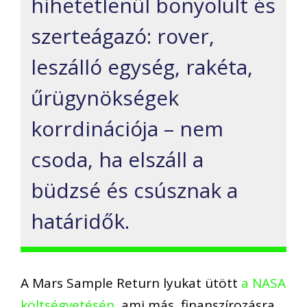
hihetetlenül bonyolult és
szerteágazó: rover,
leszálló egység, rakéta,
űrügynökségek
korrdinációja – nem
csoda, ha elszáll a
büdzsé és csúsznak a
határidők.
A Mars Sample Return lyukat ütött
a NASA
költségvetésén,
ami más, finanszírozásra