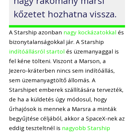
nagy rakomány marsi
kőzetet hozhatna vissza.
A Starship azonban
nagy kockázatokkal
és
bizonytalanságokkal jár. A Starship
indítóállásról startol
és üzemanyaggal is
fel kéne tölteni. Viszont a Marson, a
Jezero-kráterben nincs sem indítóállás,
sem üzemanyagtöltő állomás. A
Starshipet emberek szállítására tervezték,
de ha a küldetés úgy módosul, hogy
űrhajósok is mennek a Marsra a minták
begyűjtése céljából, akkor a SpaceX-nek az
eddig teszteltnél is
nagyobb Starship