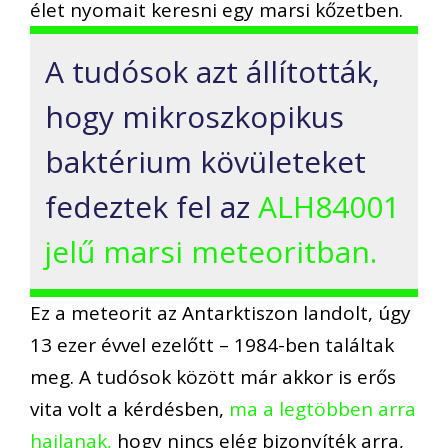
élet nyomait keresni egy marsi kőzetben.
A tudósok azt állították,
hogy mikroszkopikus
baktérium kövületeket
fedeztek fel az
ALH84001
jelű marsi meteoritban.
Ez a meteorit az Antarktiszon landolt, úgy
13 ezer évvel ezelőtt – 1984-ben találtak
meg. A tudósok között már akkor is erős
vita volt a kérdésben,
ma a legtöbben arra
hajlanak,
hogy nincs elég bizonyíték arra,