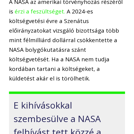
A NASA az amerikai törvényhozás részéről
is
érzi a feszültséget.
A 2024-es
költségvetési évre a Szenátus
előirányzatokat vizsgáló bizottsága több
mint félmilliárd dollárral csökkentette a
NASA bolygókutatásra szánt
költségvetését. Ha a NASA nem tudja
kordában tartani a költségeket, a
küldetést akár el is törölhetik.
E kihívásokkal
szembesülve a NASA
felhívást tett közzé a