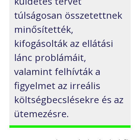
küldetés tervét
túlságosan összetettnek
minősítették,
kifogásolták az ellátási
lánc problámáit,
valamint felhívták a
figyelmet az irreális
költségbecslésekre és az
ütemezésre.