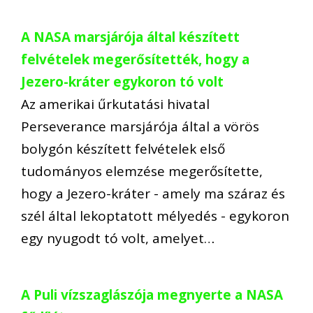
A NASA marsjárója által készített
felvételek megerősítették, hogy a
Jezero-kráter egykoron tó volt
Az amerikai űrkutatási hivatal
Perseverance marsjárója által a vörös
bolygón készített felvételek első
tudományos elemzése megerősítette,
hogy a Jezero-kráter - amely ma száraz és
szél által lekoptatott mélyedés - egykoron
egy nyugodt tó volt, amelyet…
A Puli vízszaglászója megnyerte a NASA