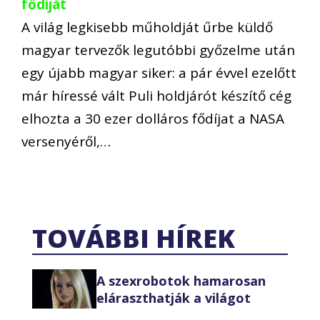
fődíját
A világ legkisebb műholdját űrbe küldő
magyar tervezők legutóbbi győzelme után
egy újabb magyar siker: a pár évvel ezelőtt
már híressé vált Puli holdjárót készítő cég
elhozta a 30 ezer dolláros fődíjat a NASA
versenyéről,…
TOVÁBBI HÍREK
A szexrobotok hamarosan
eláraszthatják a világot