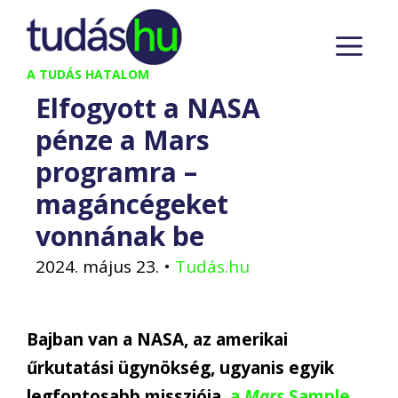
Kilépés
M
a
tartalomba
A TUDÁS HATALOM
Elfogyott a NASA
pénze a Mars
programra –
magáncégeket
vonnának be
2024. május 23.
•
Tudás.hu
Bajban van a NASA, az amerikai
űrkutatási ügynökség, ugyanis egyik
legfontosabb missziója,
a
Mars
Sample