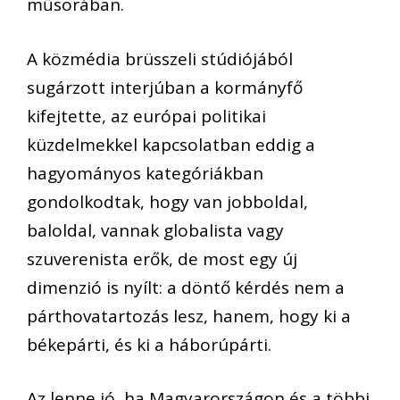
műsorában.
A közmédia brüsszeli stúdiójából
sugárzott interjúban a kormányfő
kifejtette, az európai politikai
küzdelmekkel kapcsolatban eddig a
hagyományos kategóriákban
gondolkodtak, hogy van jobboldal,
baloldal, vannak globalista vagy
szuverenista erők, de most egy új
dimenzió is nyílt: a döntő kérdés nem a
párthovatartozás lesz, hanem, hogy ki a
békepárti, és ki a háborúpárti.
Az lenne jó, ha Magyarországon és a többi