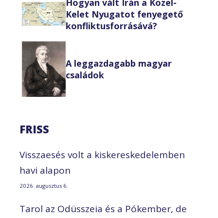
Hogyan vált Irán a Közel-
Kelet Nyugatot fenyegető
konfliktusforrásává?
A leggazdagabb magyar
családok
FRISS
Visszaesés volt a kiskereskedelemben
havi alapon
2026. augusztus 6.
Tarol az Odüsszeia és a Pókember, de