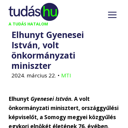
Kilépés
M
a
tartalomba
A TUDÁS HATALOM
Elhunyt Gyenesei
István, volt
önkormányzati
miniszter
2024. március 22.
•
MTI
Elhunyt
Gyenesei István
. A volt
önkormányzati minisztert, országgyűlési
képviselőt, a Somogy megyei közgyűlés
egykori elnökét életének 76. évében,