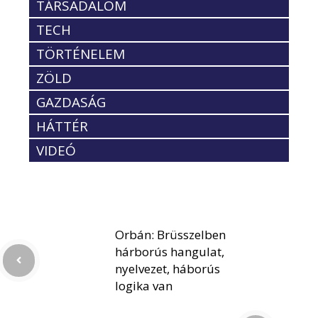
TÁRSADALOM
TECH
TÖRTÉNELEM
ZÖLD
GAZDASÁG
HÁTTÉR
VIDEÓ
Orbán: Brüsszelben
hárborús hangulat,
nyelvezet, háborús
logika van