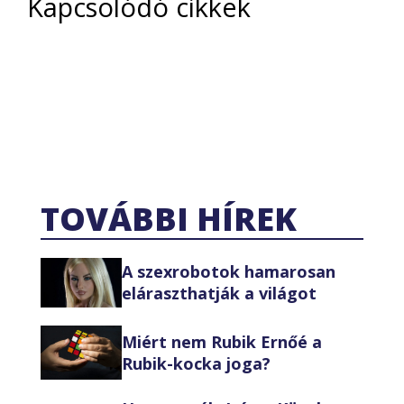
Kapcsolódó cikkek
TOVÁBBI HÍREK
A szexrobotok hamarosan
eláraszthatják a világot
Miért nem Rubik Ernőé a
Rubik-kocka joga?