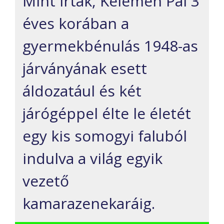
Mint írták, Kelemen Pál 3
éves korában a
gyermekbénulás 1948-as
járványának esett
áldozatául és két
járógéppel élte le életét
egy kis somogyi faluból
indulva a világ egyik
vezető
kamarazenekaráig.