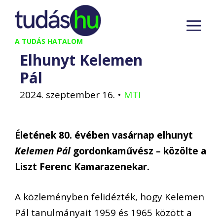
Kilépés
M
a
tartalomba
A TUDÁS HATALOM
Elhunyt Kelemen
Pál
2024. szeptember 16.
•
MTI
Életének 80. évében vasárnap elhunyt
Kelemen Pál
gordonkaművész – közölte a
Liszt Ferenc Kamarazenekar.
A közleményben felidézték, hogy Kelemen
Pál tanulmányait 1959 és 1965 között a