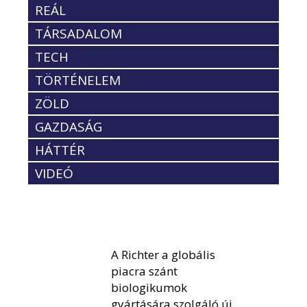
REÁL
TÁRSADALOM
TECH
TÖRTÉNELEM
ZÖLD
GAZDASÁG
HÁTTÉR
VIDEÓ
A Richter a globális
piacra szánt
biologikumok
gyártására szolgáló új