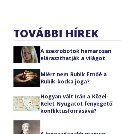
TOVÁBBI HÍREK
A szexrobotok hamarosan
eláraszthatják a világot
Miért nem Rubik Ernőé a
Rubik-kocka joga?
Hogyan vált Irán a Közel-
Kelet Nyugatot fenyegető
konfliktusforrásává?
A leggazdagabb magyar