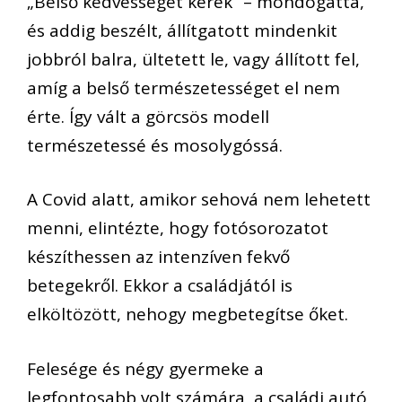
„Belső kedvességet kérek” – mondogatta,
és addig beszélt, állítgatott mindenkit
jobbról balra, ültetett le, vagy állított fel,
amíg a belső természetességet el nem
érte. Így vált a görcsös modell
természetessé és mosolygóssá.
A Covid alatt, amikor sehová nem lehetett
menni, elintézte, hogy fotósorozatot
készíthessen az intenzíven fekvő
betegekről. Ekkor a családjától is
elköltözött, nehogy megbetegítse őket.
Felesége és négy gyermeke a
legfontosabb volt számára, a családi autó