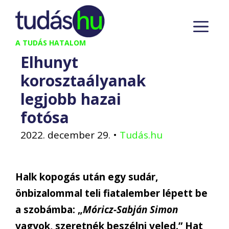
Kilépés
M
a
tartalomba
A TUDÁS HATALOM
Elhunyt
korosztaályanak
legjobb hazai
fotósa
2022. december 29.
•
Tudás.hu
Halk kopogás után egy sudár,
önbizalommal teli fiatalember lépett be
a szobámba: „
Móricz-Sabján Simon
vagyok, szeretnék beszélni veled.” Hat