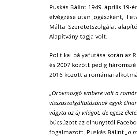
Puskás Bálint 1949. április 19-
elvégzése után jogászként, ill
Máltai Szeretetszolgálat alapító
Alapítvány tagja volt.
Politikai pályafutása során az
és 2007 között pedig háromszék
2016 között a romániai alkotmá
„Örökmozgó embere volt a románi
visszaszolgáltatásának egyik élha
vágyta az új világot, de egész éle
búcsúzott az elhunyttól Faceb
fogalmazott, Puskás Bálint
„a m