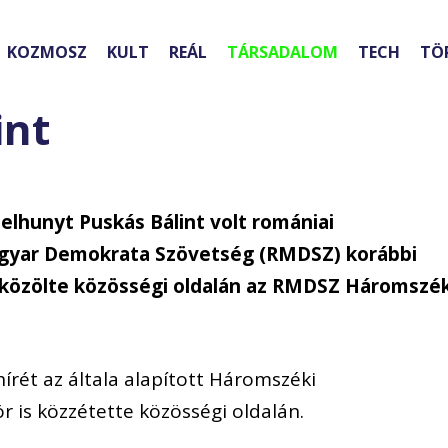
KOZMOSZ
KULT
REÁL
TÁRSADALOM
TECH
TÖ
int
elhunyt Puskás Bálint volt romániai
agyar Demokrata Szövetség (RMDSZ) korábbi
közölte közösségi oldalán az RMDSZ Háromszék
írét az általa alapított Háromszéki
 is közzétette közösségi oldalán.