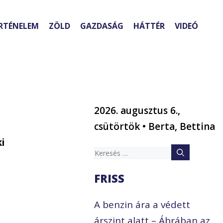
RTÉNELEM
ZÖLD
GAZDASÁG
HÁTTÉR
VIDEÓ
2026. augusztus 6.,
csütörtök • Berta, Bettina
i
Keresés:
FRISS
A benzin ára a védett
árszint alatt – Ábrában az