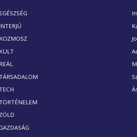
EGÉSZSÉG
I
INTERJÚ
K
KOZMOSZ
J
KULT
A
REÁL
M
TÁRSADALOM
S
TECH
Á
TÖRTÉNELEM
ZÖLD
GAZDASÁG