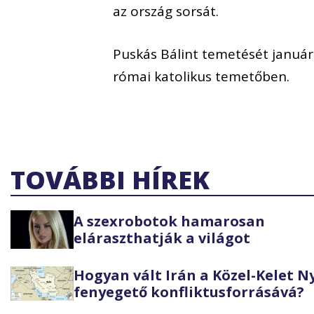
az ország sorsát.
Puskás Bálint temetését január 
római katolikus temetőben.
TOVÁBBI HÍREK
A szexrobotok hamarosan
eláraszthatják a világot
Hogyan vált Irán a Közel-Kelet 
fenyegető konfliktusforrásává?