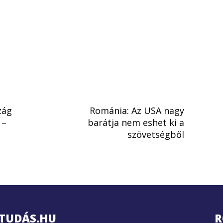
zág
Románia: Az USA nagy
 –
barátja nem eshet ki a
szövetségből
TUDÁS.HU
R