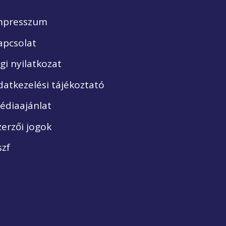
mpresszum
apcsolat
ogi nyilatkozat
datkezelési tájékoztató
édiaajánlat
zerzői jogok
szf