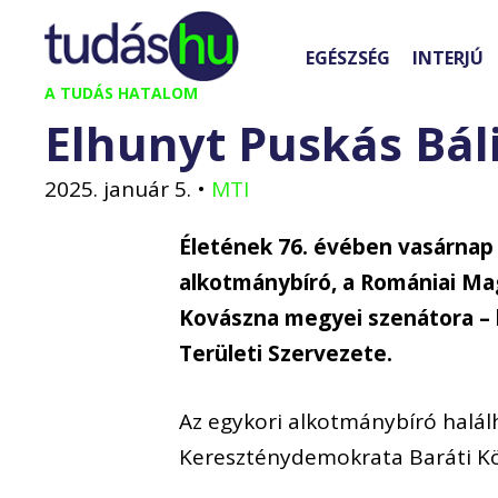
Kilépés
a
EGÉSZSÉG
INTERJÚ
tartalomba
A TUDÁS HATALOM
Elhunyt Puskás Bál
2025. január 5.
•
MTI
Életének 76. évében vasárnap 
alkotmánybíró, a Romániai M
Kovászna megyei szenátora – 
Területi Szervezete.
Az egykori alkotmánybíró halálh
Kereszténydemokrata Baráti Kör