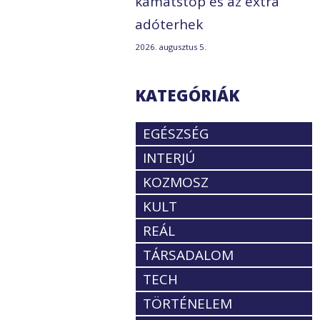
kamatstop és az extra
adóterhek
2026. augusztus 5.
KATEGÓRIÁK
EGÉSZSÉG
INTERJÚ
KOZMOSZ
KULT
REÁL
TÁRSADALOM
TECH
TÖRTÉNELEM