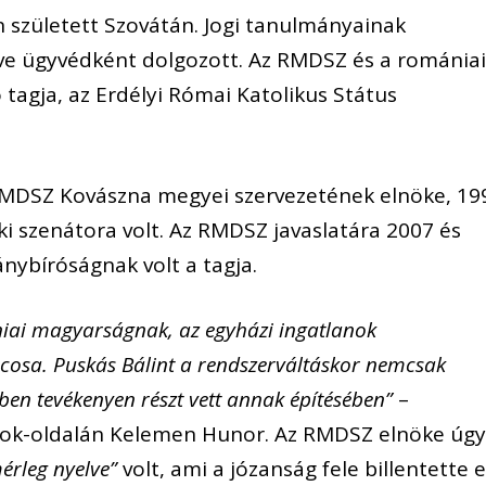
én született Szovátán. Jogi tanulmányainak
etve ügyvédként dolgozott. Az RMDSZ és a románia
 tagja, az Erdélyi Római Katolikus Státus
 RMDSZ Kovászna megyei szervezetének elnöke, 19
i szenátora volt. Az RMDSZ javaslatára 2007 és
nybíróságnak volt a tagja.
ai magyarságnak, az egyházi ingatlanok
rcosa. Puskás Bálint a rendszerváltáskor nemcsak
tében tevékenyen részt vett annak építésében”
–
ook-oldalán Kelemen Hunor. Az RMDSZ elnöke úg
érleg nyelve”
volt, ami a józanság fele billentette e