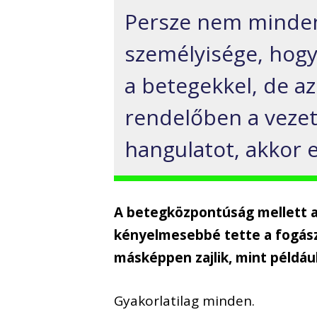
Persze nem minden
személyisége, hogy
a betegekkel, de a
rendelőben a veze
hangulatot, akkor ez
A betegközpontúság mellett a
kényelmesebbé tette a fogász
másképpen zajlik, mint példáu
Gyakorlatilag minden.