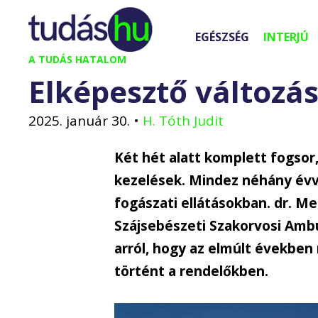
Kilépés
a
EGÉSZSÉG
INTERJÚ
tartalomba
A TUDÁS HATALOM
Elképesztő változá
2025. január 30.
•
H. Tóth Judit
Két hét alatt komplett fogsor
kezelések. Mindez néhány évve
fogászati ellátásokban. dr. M
Szájsebészeti Szakorvosi Ambu
arról, hogy az elmúlt években 
történt a rendelőkben.