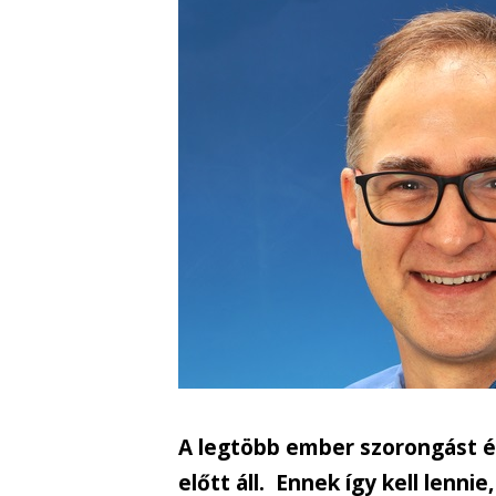
A legtöbb ember szorongást é
előtt áll. Ennek így kell lenni