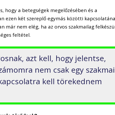
is, hogy a betegségek megelőzésében és a
n ezen két szereplő egymás közötti kapcsolatána
már nem elég, ha az orvos szakmailag felkészül
ges feltétel.
snak, azt kell, hogy jelentse,
számomra nem csak egy szakmai
kapcsolatra kell törekednem