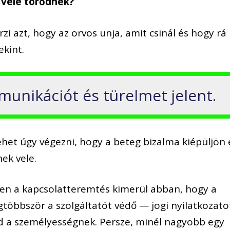
y vele törődnek?
rzi azt, hogy az orvos unja, amit csinál és hogy rá
kint.
unikációt és türelmet jelent.
lehet úgy végezni, hogy a beteg bizalma kiépüljön 
ek vele.
ben a kapcsolatteremtés kimerül abban, hogy a
egtöbbször a szolgáltatót védő — jogi nyilatkozato
ad a személyességnek. Persze, minél nagyobb egy