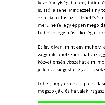
kezelőhelyiség, bár egy intim té
is, szól a zene. Mindezzel a ny
ez a kialakítás azt is lehetővé
merülne fel egy éppen megolda
tud hívni egy másik kollégát kon
Ez így olyan, mint egy műhely,
vagyunk, ahol számíthatunk egy
közvetlenség visszahat a mi mot
jellemző kiégést esélyét is csökk
Lehet, hogy ez első tapasztalás
megszokják, és ha valaki ragasz