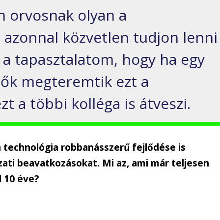
 orvosnak olyan a
 azonnal közvetlen tudjon lenni
z a tapasztalatom, hogy ha egy
tők megteremtik ezt a
t a többi kolléga is átveszi.
 technológia robbanásszerű fejlődése is
ati beavatkozásokat. Mi az, ami már teljesen
l 10 éve?