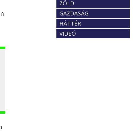
ZÖLD
GAZDASÁG
nú
HÁTTÉR
VIDEÓ
n