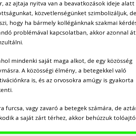
r, az ajtaja nyitva van a beavatkozások ideje alatt
itottságunkat, közvetlenségünket szimbolizáljuk, d
 teszi, hogy ha bármely kollégánknak szakmai kérdé
ndó problémával kapcsolatban, akkor azonnal át
zultálni.
 ahol mindenki saját maga alkot, de egy közösség
másra. A közösségi élmény, a betegekkel való
ivációnkra is, és az orvosokra amúgy is gyakorta
enti.
ra furcsa, vagy zavaró a betegek számára, de azt
kodik a saját zárt térhez, akkor behúzzuk tolóajtó