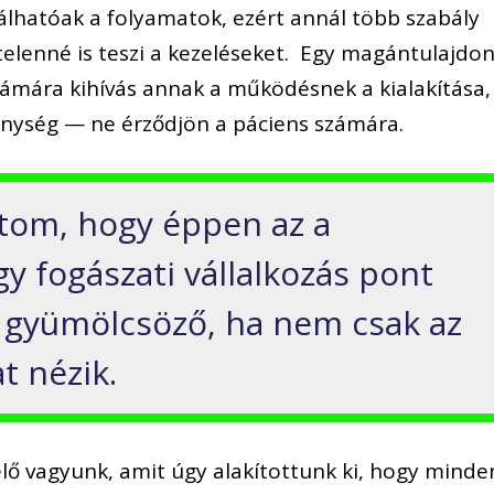
lálhatóak a folyamatok, ezért annál több szabály
telenné is teszi a kezeléseket. Egy magántulajdo
számára kihívás annak a működésnek a kialakítása,
enység — ne érződjön a páciens számára.
atom, hogy éppen az a
y fogászati vállalkozás pont
eg gyümölcsöző, ha nem csak az
t nézik.
ő vagyunk, amit úgy alakítottunk ki, hogy minde