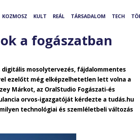
KOZMOSZ
KULT
REÁL
TÁRSADALOM
TECH
TÖ
sok a fogászatban
, digitális mosolytervezés, fájdalommentes
l ezelőtt még elképzelhetetlen lett volna a
ezey Márkot, az OralStudio Fogászati-és
lancia orvos-igazgatóját kérdezte a tudás.hu
milyen technológiai és szemléletbeli változás