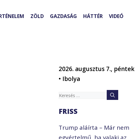
RTÉNELEM
ZÖLD
GAZDASÁG
HÁTTÉR
VIDEÓ
2026. augusztus 7., péntek
• Ibolya
Keresés:
FRISS
Trump aláírta – Már nem
egyértelmű, ha valaki az