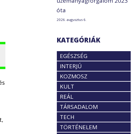
üzemanyagforgalom 2023
óta
2026. augusztus 6.
KATEGÓRIÁK
EGÉSZSÉG
INTERJÚ
KOZMOSZ
és
KULT
REÁL
TÁRSADALOM
TECH
t,
TÖRTÉNELEM