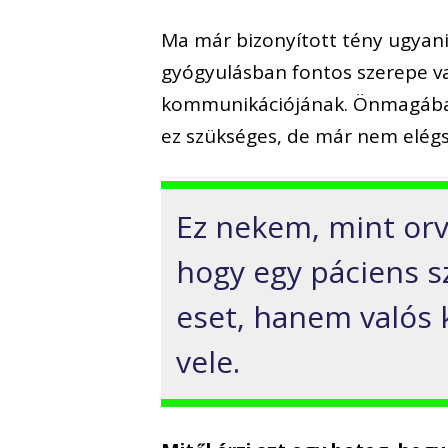
Ma már bizonyított tény ugyan
gyógyulásban fontos szerepe va
kommunikációjának. Önmagában 
ez szükséges, de már nem elégsé
Ez nekem, mint orvo
hogy egy páciens 
eset, hanem valós 
vele.