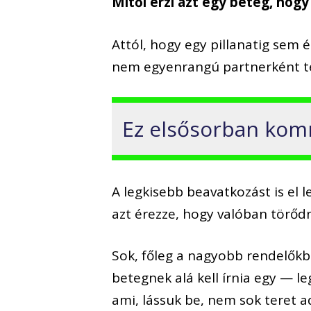
Mitől érzi azt egy beteg, hog
Attól, hogy egy pillanatig sem é
nem egyenrangú partnerként te
Ez elsősorban komm
A legkisebb beavatkozást is el 
azt érezze, hogy valóban törődn
Sok, főleg a nagyobb rendelők
betegnek alá kell írnia egy — l
ami, lássuk be, nem sok teret 