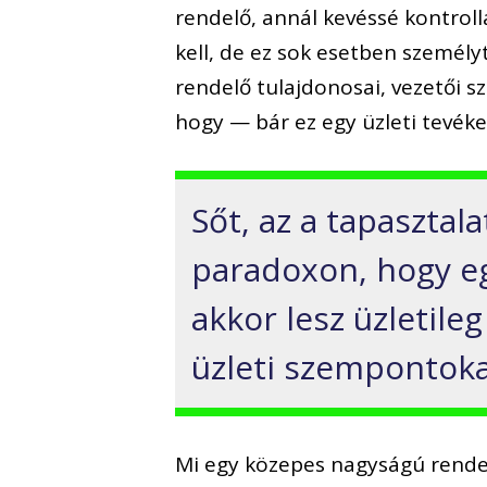
rendelő, annál kevéssé kontrol
kell, de ez sok esetben személy
rendelő tulajdonosai, vezetői 
hogy — bár ez egy üzleti tevék
Sőt, az a tapasztal
paradoxon, hogy eg
akkor lesz üzletil
üzleti szempontoka
Mi egy közepes nagyságú rendel