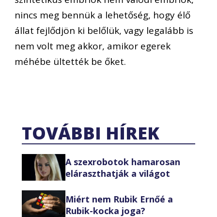
nincs meg bennük a lehetőség, hogy élő
állat fejlődjön ki belőlük, vagy legalább is
nem volt meg akkor, amikor egerek
méhébe ültették be őket.
TOVÁBBI HÍREK
A szexrobotok hamarosan
eláraszthatják a világot
Miért nem Rubik Ernőé a
Rubik-kocka joga?