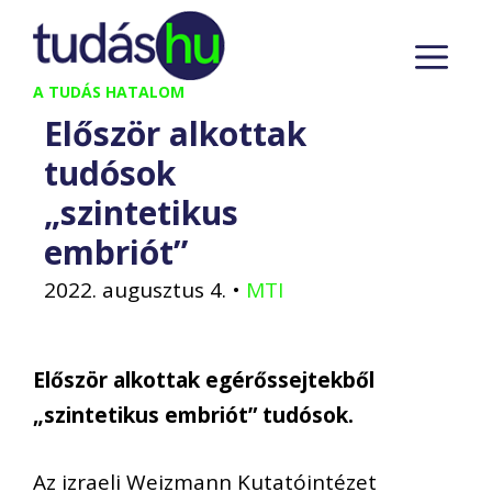
Kilépés
M
a
tartalomba
A TUDÁS HATALOM
Először alkottak
tudósok
„szintetikus
embriót”
2022. augusztus 4.
•
MTI
Először alkottak egérőssejtekből
„szintetikus embriót” tudósok.
Az izraeli Weizmann Kutatóintézet