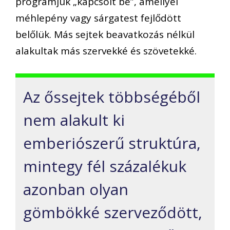
programjuk „kapcsolt be”, amellyel
méhlepény vagy sárgatest fejlődött
belőlük. Más sejtek beavatkozás nélkül
alakultak más szervekké és szövetekké.
Az őssejtek többségéből
nem alakult ki
emberiószerű struktúra,
mintegy fél százalékuk
azonban olyan
gömbökké szerveződött,