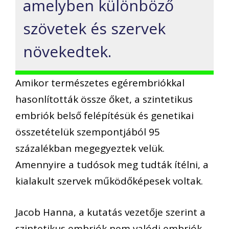
amelyben különböző
szövetek és szervek
növekedtek.
Amikor természetes egérembriókkal
hasonlították össze őket, a szintetikus
embriók belső felépítésük és genetikai
összetételük szempontjából 95
százalékban megegyeztek velük.
Amennyire a tudósok meg tudták ítélni, a
kialakult szervek működőképesek voltak.
Jacob Hanna, a kutatás vezetője szerint a
szintetikus embriók nem valódi embriók,