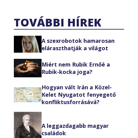
TOVÁBBI HÍREK
A szexrobotok hamarosan
eláraszthatják a világot
Miért nem Rubik Ernőé a
Rubik-kocka joga?
Hogyan vált Irán a Közel-
Kelet Nyugatot fenyegető
konfliktusforrásává?
A leggazdagabb magyar
családok