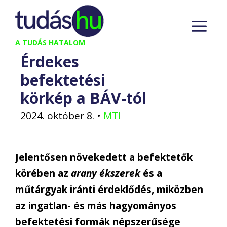
Kilépés
M
a
tartalomba
A TUDÁS HATALOM
Érdekes
befektetési
körkép a BÁV-tól
2024. október 8.
•
MTI
Jelentősen növekedett a befektetők
körében az
arany ékszerek
és a
műtárgyak iránti érdeklődés, miközben
az ingatlan- és más hagyományos
befektetési formák népszerűsége