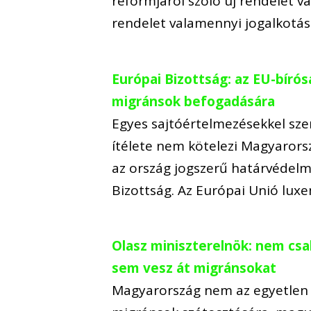
reformjáról szóló új rendelet v
rendelet valamennyi jogalkotási
Európai Bizottság: az EU-bírós
migránsok befogadására
Egyes sajtóértelmezésekkel sze
ítélete nem kötelezi Magyarors
az ország jogszerű határvédelm
Bizottság. Az Európai Unió lux
Olasz miniszterelnök: nem cs
sem vesz át migránsokat
Magyarország nem az egyetlen