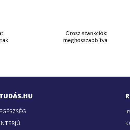
at
Orosz szankciók:
tak
meghosszabbítva
TUDÁS.HU
R
EGÉSZSÉG
I
INTERJÚ
K