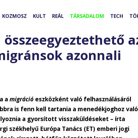
KOZMOSZ
KULT
REÁL
TÁRSADALOM
TECH
TÖ
m összeegyeztethető a
migránsok azonnali
ia a
migráció
eszközként való felhasználásáról
bbra is fenn kell tartania a menedékjoghoz val
yoznia a gyorsított visszaküldéseket – írta
rgi székhelyű Európa Tanács (ET) emberi jogi