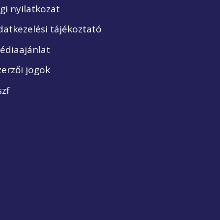
ogi nyilatkozat
datkezelési tájékoztató
édiaajánlat
zerzői jogok
szf