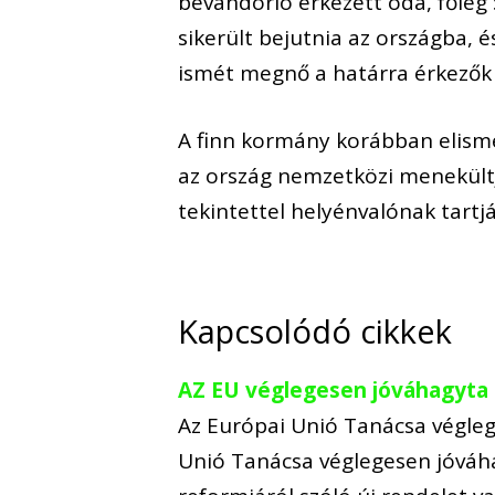
bevándorló érkezett oda, főleg
sikerült bejutnia az országba, 
ismét megnő a határra érkezők
A finn kormány korábban elisme
az ország nemzetközi menekültj
tekintettel helyénvalónak tartjá
Kapcsolódó cikkek
AZ EU véglegesen jóváhagyta 
Az Európai Unió Tanácsa végleg
Unió Tanácsa véglegesen jóváh