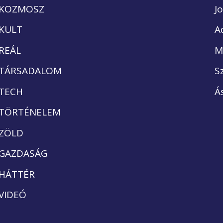
KOZMOSZ
J
KULT
A
REÁL
M
TÁRSADALOM
S
TECH
Á
TÖRTÉNELEM
ZÖLD
GAZDASÁG
HÁTTÉR
VIDEÓ