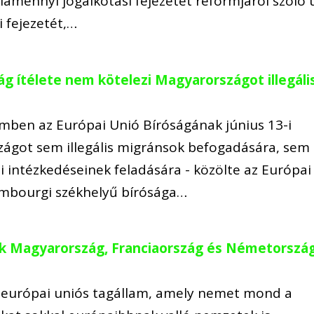
alamennyi jogalkotási fejezetét reformjáról szóló 
 fejezetét,…
ág ítélete nem kötelezi Magyarországot illegáli
mben az Európai Unió Bíróságának június 13-i
zágot sem illegális migránsok befogadására, sem
i intézkedéseinek feladására - közölte az Európai
embourgi székhelyű bírósága…
ak Magyarország, Franciaország és Németorszá
 európai uniós tagállam, amely nemet mond a