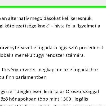
yan alternatív megoldásokat kell keresniük,
 kötelezettségeiknek” – hívta fel a figyelmet a
a törvénytervezet elfogadása aggasztó precedenst
lobális menekültügyi rendszer számára.
a törvénytervezet megkapja-e az elfogadáshoz
 a finn parlamentben.
yszer ideiglenesen lezárta az Oroszországgal
lőző hónapokban több mint 1300 illegális