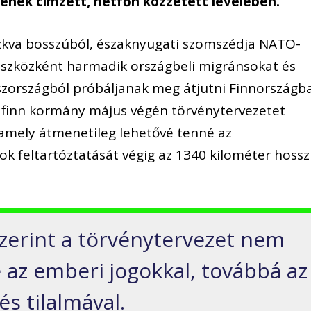
kének címzett, hétfőn közzétett levelében.
oszkva bosszúból, északnyugati szomszédja NATO-
 eszközként harmadik országbeli migránsokat és
oszországból próbáljanak meg átjutni Finnországba
a finn kormány május végén törvénytervezetet
, amely átmenetileg lehetővé tenné az
k feltartóztatását végig az 1340 kilométer hoss
szerint a törvénytervezet nem
 az emberi jogokkal, továbbá az
és tilalmával.