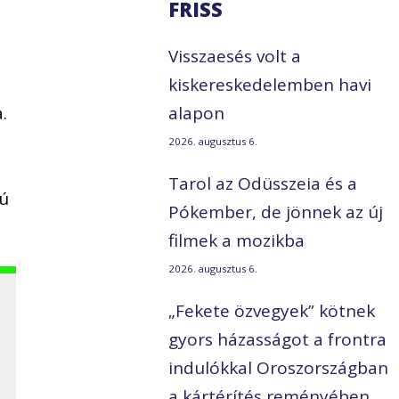
FRISS
Visszaesés volt a
kiskereskedelemben havi
.
alapon
2026. augusztus 6.
Tarol az Odüsszeia és a
zú
Pókember, de jönnek az új
filmek a mozikba
2026. augusztus 6.
„Fekete özvegyek” kötnek
gyors házasságot a frontra
indulókkal Oroszországban
a kártérítés reményében