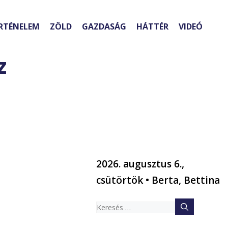
RTÉNELEM
ZÖLD
GAZDASÁG
HÁTTÉR
VIDEÓ
z
2026. augusztus 6.,
ó
csütörtök • Berta, Bettina
Keresés: