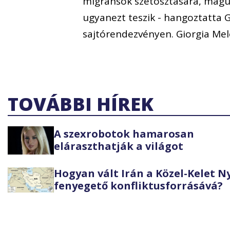
migránsok szétosztására, magu
ugyanezt teszik - hangoztatta 
sajtórendezvényen. Giorgia Mel
TOVÁBBI HÍREK
A szexrobotok hamarosan
eláraszthatják a világot
Hogyan vált Irán a Közel-Kelet 
fenyegető konfliktusforrásává?