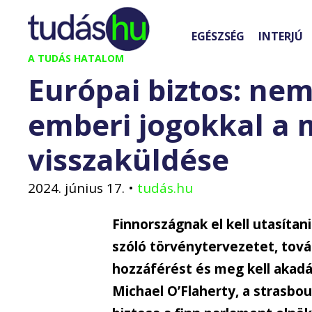
Kilépés
a
EGÉSZSÉG
INTERJÚ
tartalomba
A TUDÁS HATALOM
Európai biztos: ne
emberi jogokkal a 
visszaküldése
2024. június 17.
•
tudás.hu
Finnországnak el kell utasítan
szóló törvénytervezetet, tová
hozzáférést és meg kell akadál
Michael O’Flaherty, a strasbou