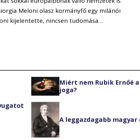
kat sokkal európaibbnak valló nemzetek is
Giorgia Meloni olasz kormányfő egy milánói
oni kijelentette, nincsen tudomása…
Miért nem Rubik Ernőé a
joga?
Nyugatot
A leggazdagabb magyar 