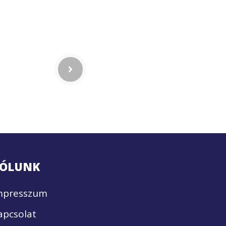
ÓLUNK
mpresszum
apcsolat