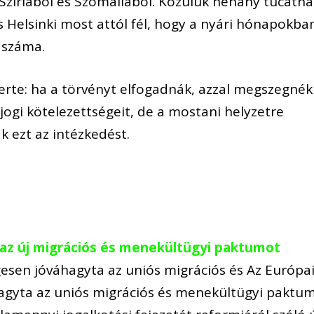
 Szíriából és Szomáliából. Közülük néhány tucatna
és Helsinki most attól fél, hogy a nyári hónapokba
 száma.
rte: ha a törvényt elfogadnák, azzal megszegnék
ogi kötelezettségeit, de a mostani helyzetre
k ezt az intézkedést.
az új migrációs és menekültügyi paktumot
esen jóváhagyta az uniós migrációs és Az Európa
agyta az uniós migrációs és menekültügyi paktu