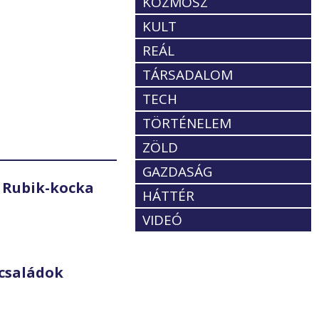
KOZMOSZ
KULT
REÁL
TÁRSADALOM
TECH
TÖRTÉNELEM
ZÖLD
GAZDASÁG
 Rubik-kocka
HÁTTÉR
VIDEÓ
családok