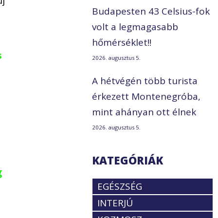
új
Budapesten 43 Celsius-fok
volt a legmagasabb
hőmérséklet!!
s
2026. augusztus 5.
A hétvégén több turista
érkezett Montenegróba,
mint ahányan ott élnek
2026. augusztus 5.
KATEGÓRIÁK
g
EGÉSZSÉG
INTERJÚ