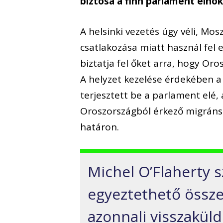
biztosa a finn parlament elnö
A helsinki vezetés úgy véli, M
csatlakozása miatt használ fel
biztatja fel őket arra, hogy Or
A helyzet kezelése érdekében 
terjesztett be a parlament elé
Oroszországból érkező migránso
határon.
Michel O’Flaherty 
egyeztethető össze
azonnali visszaküld