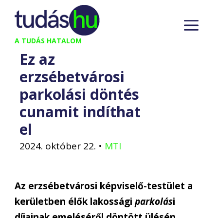
Kilépés
M
a
tartalomba
A TUDÁS HATALOM
Ez az
erzsébetvárosi
parkolási döntés
cunamit indíthat
el
2024. október 22.
•
MTI
Az erzsébetvárosi képviselő-testület a
kerületben élők lakossági
parkolás
i
díjainak emeléséről döntött ülésén.