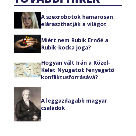
A szexrobotok hamarosan
eláraszthatják a világot
Miért nem Rubik Ernőé a
Rubik-kocka joga?
Hogyan vált Irán a Közel-
Kelet Nyugatot fenyegető
konfliktusforrásává?
A leggazdagabb magyar
családok