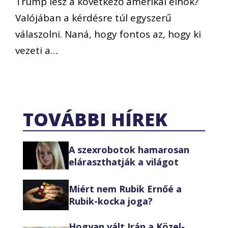
Trump lesz a következő amerikai elnök?
Valójában a kérdésre túl egyszerű
válaszolni. Naná, hogy fontos az, hogy ki
vezeti a…
TOVÁBBI HÍREK
A szexrobotok hamarosan
eláraszthatják a világot
Miért nem Rubik Ernőé a
Rubik-kocka joga?
Hogyan vált Irán a Közel-