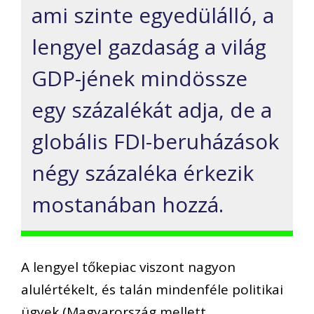
ami szinte egyedülálló
, a
lengyel gazdaság a világ
GDP-jének
mindössze
egy százalékát adja, de a
globális
FDI-beruházások
négy százaléka érkezik
mostanában
hozzá.
A lengyel tőkepiac viszont
nagyon
alulértékelt, és
talán mindenféle politikai
ügyek (Magyarország mellett