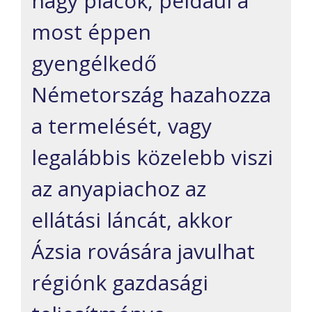
nagy piacok, például a
most éppen
gyengélkedő
Németország hazahozza
a termelését, vagy
legalábbis
közelebb
viszi
az
anyapiachoz az
ellátási láncát, akkor
Ázsia rovására javulhat
régiónk gazdasági