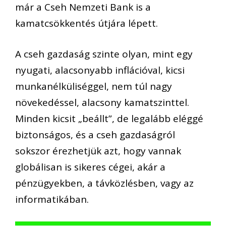
már a Cseh Nemzeti Bank is a
kamatcsökkentés útjára lépett.
A cseh gazdaság
szinte olyan, mint egy
nyugati, alacsonyabb
inflációval,
kicsi
munkanélküliséggel,
nem túl nagy
növekedéssel,
alacsony
kamatszintte
l.
M
inden kicsit „beállt”, de legalább eléggé
biztonságos
, és a cseh gazdaságról
sokszor érezhetjük azt, hogy vannak
globálisan is sikeres cégei, akár a
pénzügyekben, a
távközlésben, vagy az
informatikában.