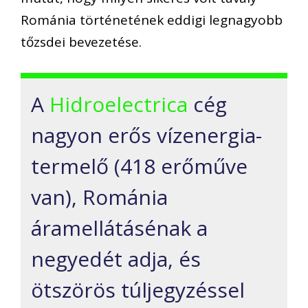
Románia történetének
eddigi
legnagyobb
tőzsdei bevezetése.
A
Hidroelectrica
cég
nagyon erős vízenergia-
termelő
(418 erőműve
van),
Románia
áramellátásénak a
negyedét adja, és
ötszörös túljegyzéssel