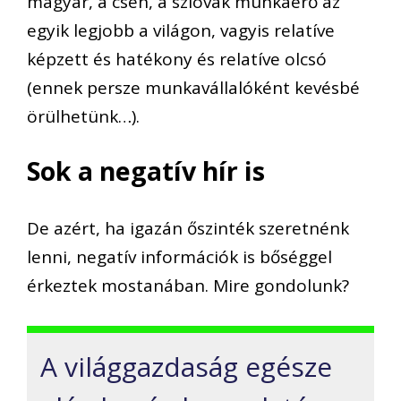
magyar,
a
cseh,
a
szlovák munkaerő az
egyik legjobb a világon, vagyis relatíve
képzett és
hatékony és relatíve olcsó
(ennek persze munkavállalóként kevésbé
örülhetünk…)
.
Sok a negatív hír is
D
e azért, ha igazán őszinték szeretnénk
lenni, negatív információk is bőséggel
érkeztek mostanában. Mire gondolunk?
A világgazdaság egésze