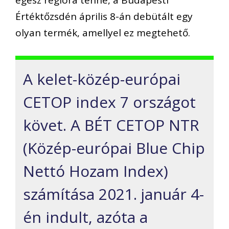
egész régióra tenne, a
Budapesti
Értéktőzsdén április 8-án
debütált egy
olyan termék, amellyel ez megtehető.
A
kelet-közép-európai
CETOP
index 7 országo
t
követ
. A BÉT
CETOP NTR
(Közép-európai
Blue
Chip
Nettó Hozam Index)
számítás
a
2021. január 4-
én
indult, azóta a