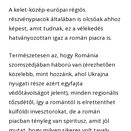
A kelet-közép-európai régiós
részvénypiacok
általában is
olcsóak ahhoz
képest, amit tudnak, ez a vélekedés
hatványozottan igaz a román piacra is
.
Természetesen az, hogy Románia
szomszéd
já
ban háború van
(érezhetően
közelebb, mint hozzánk, ahol Ukrajna
nyugati
része azért egyfajta
védőtávolságot jelent)
, minden regionális
tőzsdétől, így a romántól is elrettenthet
külföldi
invesztorokat
, de a román
piacban
tényleg
van spiritusz, amit jól
mutat, hogy milyen sikeres volt tavaly