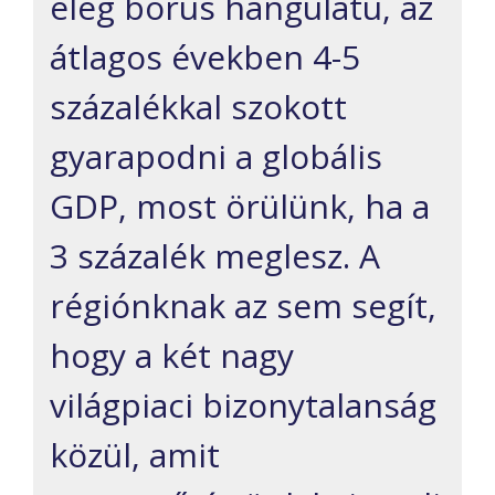
elég
borús
hangulatú, az
átlagos években 4-5
százalékkal szokott
gyarapodni
a globális
GDP
, mo
s
t örülünk, ha a
3 százalék meglesz. A
régiónknak az sem segít,
hogy a két nagy
világpiaci bizonytalanság
közül, amit