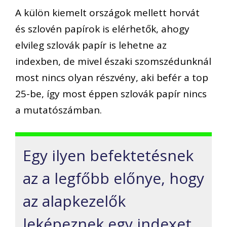
A külön kiemelt országok mellett horvát
és szlovén papírok is elérhetők, ahogy
elvileg szlovák papír is lehetne az
indexben, de mivel északi szomszédunknál
most nincs olyan részvény, aki befér a top
25-be, így most éppen szlovák papír nincs
a mutatószámban.
Egy ilyen befektetésnek
az a legfőbb
előnye, hogy
az alapkezelők
leképeznek egy indexet,