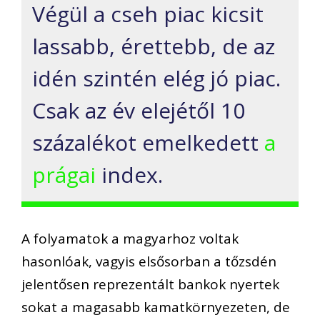
Végül a cseh piac kicsit
lassabb, érettebb, de
az
idén
szintén
elég jó piac.
Csak az év elejét
ől 10
százalékot emelkedett
a
prágai
index.
A folyamatok a magyarhoz voltak
hasonlóak, vagyis elsősorban a tőzsdén
jelentősen reprezentált bankok nyertek
sokat a magasabb kamatkörnyezeten, de