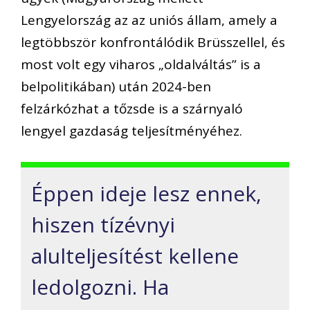
Lengyelország az
az
uniós állam, amely a
legtöbbször konfrontálódik Brüsszellel
, és
most volt egy viharos „oldalváltás”
is a
belpolitikában
)
után
2024-ben
felzárkózhat a
tőzsde is a
szárnyaló
lengyel gazdaság teljesítményéhez.
Éppen ideje lesz ennek,
hiszen tízévnyi
alulteljesítést kell
ene
ledolgozni.
Ha