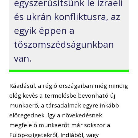
egyszerűsítsünk
le
izraeli
és ukrán konfliktusra, az
egyik
éppen
a
tőszomszédságunkban
van.
Ráadásul
,
a régió országaiban még mindig
elég kevés a
te
rmelésbe bevonható új
munkaerő, a
társadalma
k
egyre inkább
elöregednek, így
a növekedésnek
megfelelő munkaerőt már sokszor a
Fülöp-szigetekről, Indiából, vagy