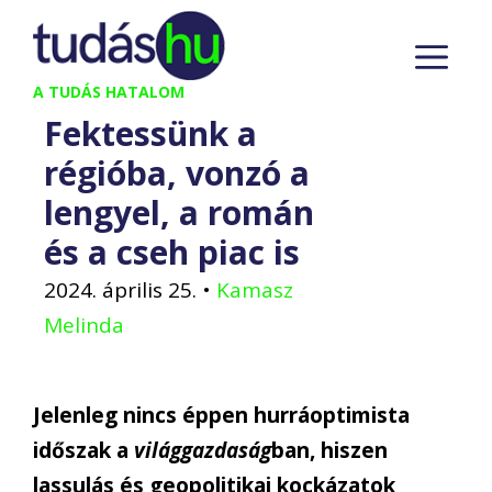
Kilépés
M
a
tartalomba
A TUDÁS HATALOM
Fektessünk a
régióba, vonzó a
lengyel, a román
és a cseh piac is
2024. április 25.
•
Kamasz
Melinda
Jelenleg nincs éppen hurráoptimista
időszak a
világgazdaság
ban, hiszen
lassulás és geopolitikai kockázatok