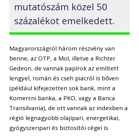
mutatószám közel 50
százalékot emelkedett.
Magyarországról
három részvény
van
benne, az OTP, a Mo
l,
illetve a
Richter
Gedeon, de vannak papírok az említett
lengyel, román és cseh piacról is bőven
(például kifejezetten sok bank, mint a
Komercni
banka, a
PKO, vagy a
Banca
Transi
lvania
)
,
de ott vannak az indexben a
régió legnagyobb olajipari, energetikai,
gyógyszeripari és biztosítói cégei is.