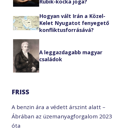
Rubik-kocka joga?
Hogyan vált Irán a Közel-
Kelet Nyugatot fenyegető
konfliktusforrásává?
A leggazdagabb magyar
családok
FRISS
A benzin ára a védett árszint alatt –
Ábrában az üzemanyagforgalom 2023
óta