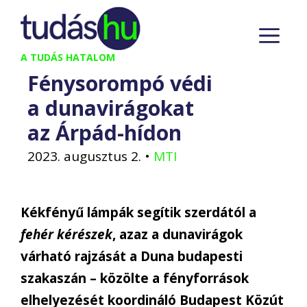
Kilépés
M
a
tartalomba
A TUDÁS HATALOM
Fénysorompó védi
a dunavirágokat
az Árpád-hídon
2023. augusztus 2.
•
MTI
Kékfényű lámpák segítik szerdától a
fehér kérészek
, azaz a dunavirágok
várható rajzását a Duna budapesti
szakaszán – közölte a fényforrások
elhelyezését koordináló Budapest Közút