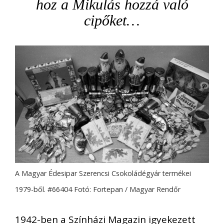
hoz a Mikulás hozzá való
cipőket…
A Magyar Édesipar Szerencsi Csokoládégyár termékei
1979-ből. #66404 Fotó: Fortepan / Magyar Rendőr
1942-ben a Színházi Magazin igyekezett