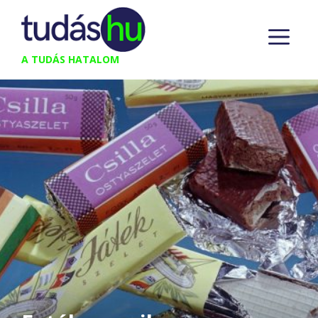
Kilépés
M
a
tartalomba
A TUDÁS HATALOM