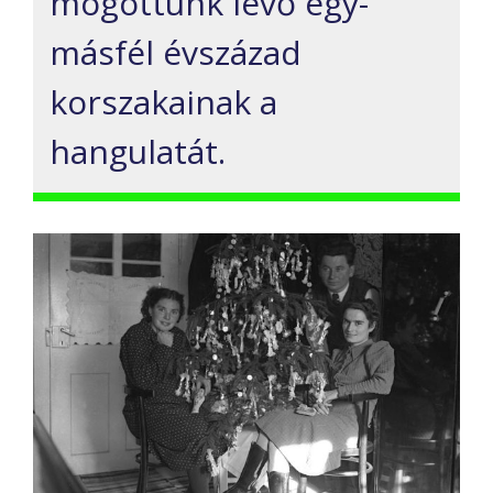
mögöttünk lévő egy-
másfél évszázad
korszakainak a
hangulatát.