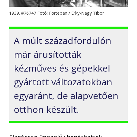
1939. #76747 Fotó: Fortepan / Erky-Nagy Tibor
A múlt századfordulón
már árusították
kézműves és gépekkel
gyártott változatokban
egyaránt, de alapvetően
otthon készült.
Elegánsan ünneplők benézhettek