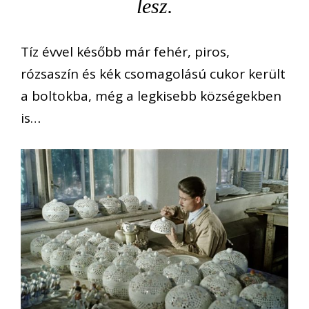
lesz.
Tíz évvel később már fehér, piros,
rózsaszín és kék csomagolású cukor került
a boltokba, még a legkisebb községekben
is…