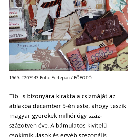
1969. #207943 Fotó: Fortepan / FŐFOTÓ
Tibi is bizonyára kirakta a csizmáját az
ablakba december 5-én este, ahogy teszik
magyar gyerekek milliói úgy száz-
százötven éve. A bámulatos kivitelű
csokimikulások és egyéb szezonális