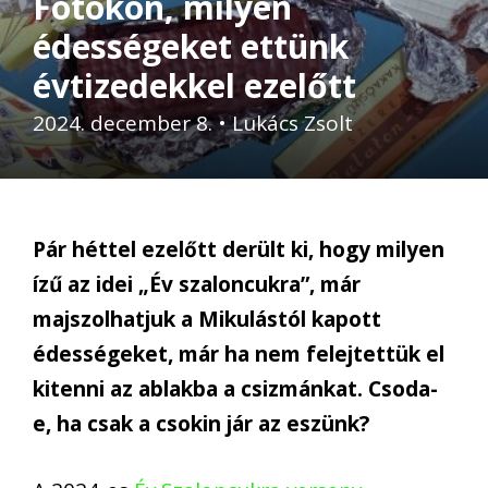
Fotókon, milyen
édességeket ettünk
évtizedekkel ezelőtt
2024. december 8.
•
Lukács Zsolt
Pár héttel ezelőtt derült ki, hogy milyen
ízű az idei „Év szaloncukra”, már
majszolhatjuk a Mikulástól kapott
édességeket, már ha nem felejtettük el
kitenni az ablakba a csizmánkat. Csoda-
e, ha csak a csokin jár az eszünk?