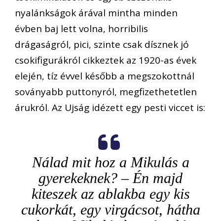
nyalánkságok árával mintha minden
évben baj lett volna, horribilis
drágaságról, pici, szinte csak dísznek jó
csokifigurákról cikkeztek az 1920-as évek
elején, tíz évvel később a megszokottnál
soványabb puttonyról, megfizethetetlen
árukról. Az Ujság idézett egy pesti viccet is:
Nálad mit hoz a Mikulás a
gyerekeknek? – Én majd
kiteszek az ablakba egy kis
cukorkát, egy virgácsot, hátha