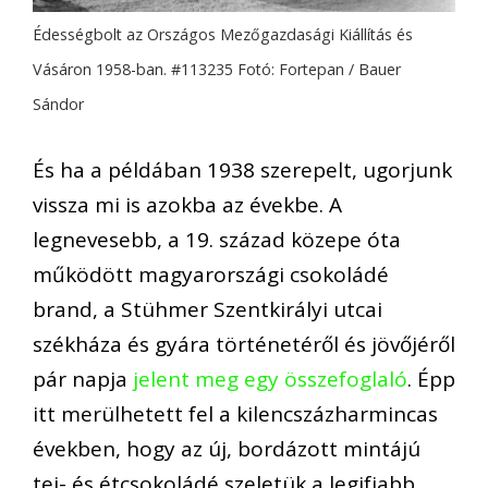
Édességbolt az Országos Mezőgazdasági Kiállítás és
Vásáron 1958-ban. #113235 Fotó: Fortepan / Bauer
Sándor
És ha a példában 1938 szerepelt, ugorjunk
vissza mi is azokba az évekbe. A
legnevesebb, a 19. század közepe óta
működött magyarországi csokoládé
brand, a Stühmer Szentkirályi utcai
székháza és gyára történetéről és jövőjéről
pár napja
jelent meg egy összefoglaló
. Épp
itt merülhetett fel a kilencszázharmincas
években, hogy az új, bordázott mintájú
tej- és étcsokoládé szeletük a legifjabb