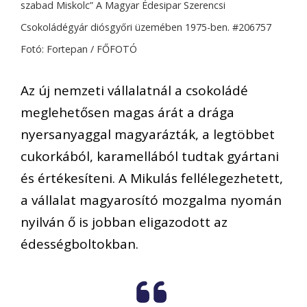
szabad Miskolc” A Magyar Édesipar Szerencsi
Csokoládégyár diósgyőri üzemében 1975-ben. #206757
Fotó: Fortepan / FŐFOTÓ
Az új nemzeti vállalatnál a csokoládé
meglehetősen magas árát a drága
nyersanyaggal magyarázták, a legtöbbet
cukorkából, karamellából tudtak gyártani
és értékesíteni. A Mikulás fellélegezhetett,
a vállalat magyarosító mozgalma nyomán
nyilván ő is jobban eligazodott az
édességboltokban.