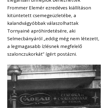
Frommer Elemér ezredéves kiállításon
kitüntetett csemegeüzletébe, a
kalandvágyóbbak válaszolhattak
Tornyainé apróhirdetésére, aki
Selmecbányáról „eddig még nem létezett,
a legmagasabb ízlésnek megfelelő
szalonczukorkát” ígért postázni.