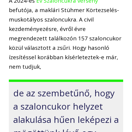
A 2024-es
Év Szaloncukra verseny
befutója, a maklári Stühmer Körtezselés-
muskotályos szaloncukra. A civil
kezdeményezésre, évről évre
megrendezett találkozón 157 szaloncukor
közül választott a zsűri. Hogy hasonló
ízesítéssel korábban kísérleteztek-e már,
nem tudjuk,
de az szembetűnő, hogy
a szaloncukor helyzet
alakulása hűen leképezi a