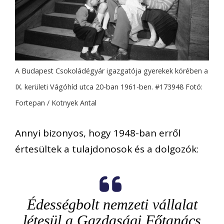
A Budapest Csokoládégyár igazgatója gyerekek körében a
IX. kerületi Vágóhíd utca 20-ban 1961-ben. #173948 Fotó:
Fortepan / Kotnyek Antal
Annyi bizonyos, hogy 1948-ban erről
értesültek a tulajdonosok és a dolgozók:
Édességbolt nemzeti vállalat
létesül a Gazdasági Főtanács