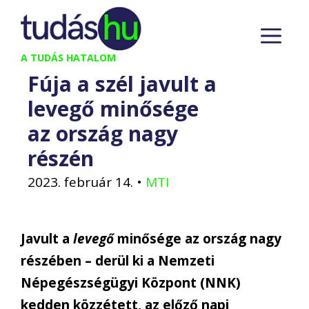
Kilépés
M
a
tartalomba
A TUDÁS HATALOM
Fúja a szél javult a
levegő minősége
az ország nagy
részén
2023. február 14.
•
MTI
Javult a
levegő
minősége az ország nagy
részében – derül ki a Nemzeti
Népegészségügyi Központ (NNK)
kedden közzétett, az előző napi