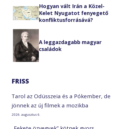
Hogyan vált Irán a Közel-
Kelet Nyugatot fenyegető
konfliktusforrásává?
A leggazdagabb magyar
családok
FRISS
Tarol az Odüsszeia és a Pókember, de
jönnek az új filmek a mozikba
2026. augusztus 6.
„Fekete özvegyek” kötnek gyors