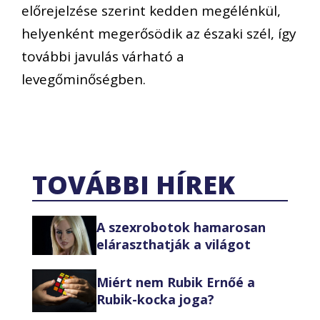
előrejelzése szerint kedden megélénkül,
helyenként megerősödik az északi szél, így
további javulás várható a
levegőminőségben.
TOVÁBBI HÍREK
A szexrobotok hamarosan
eláraszthatják a világot
Miért nem Rubik Ernőé a
Rubik-kocka joga?