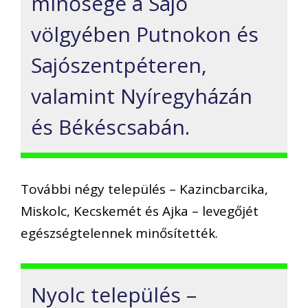
minősége a Sajó
völgyében Putnokon és
Sajószentpéteren,
valamint Nyíregyházán
és Békéscsabán.
További négy település – Kazincbarcika,
Miskolc, Kecskemét és Ajka – levegőjét
egészségtelennek minősítették.
Nyolc település –