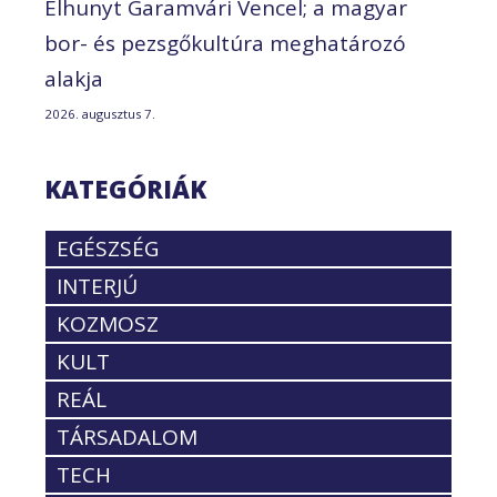
Elhunyt Garamvári Vencel; a magyar
bor- és pezsgőkultúra meghatározó
alakja
2026. augusztus 7.
KATEGÓRIÁK
EGÉSZSÉG
INTERJÚ
KOZMOSZ
KULT
REÁL
TÁRSADALOM
TECH