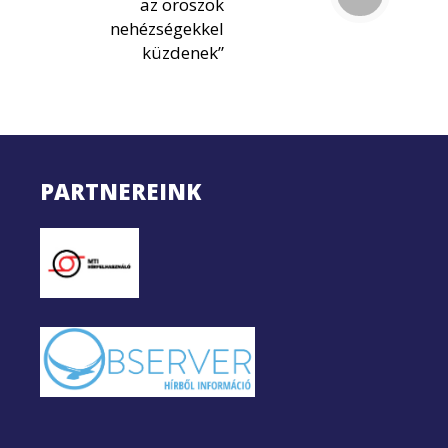
az oroszok
nehézségekkel
küzdenek”
PARTNEREINK