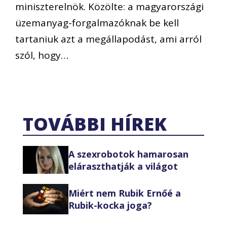
miniszterelnök. Közölte: a magyarországi
üzemanyag-forgalmazóknak be kell
tartaniuk azt a megállapodást, ami arról
szól, hogy…
TOVÁBBI HÍREK
A szexrobotok hamarosan
eláraszthatják a világot
Miért nem Rubik Ernőé a
Rubik-kocka joga?