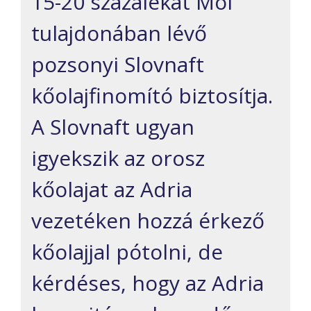
15-20 százalékát Mol
tulajdonában lévő
pozsonyi Slovnaft
kőolajfinomító biztosítja.
A Slovnaft ugyan
igyekszik az orosz
kőolajat az Adria
vezetéken hozzá érkező
kőolajjal pótolni, de
kérdéses, hogy az Adria