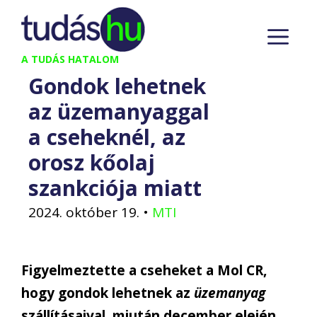
Kilépés
M
a
tartalomba
A TUDÁS HATALOM
Gondok lehetnek
az üzemanyaggal
a cseheknél, az
orosz kőolaj
szankciója miatt
2024. október 19.
•
MTI
Figyelmeztette a cseheket a Mol CR,
hogy gondok lehetnek az
üzemanyag
szállításaival, miután december elején