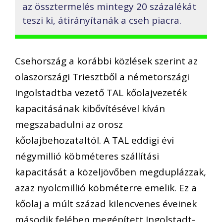
az össztermelés mintegy 20 százalékát
teszi ki, átirányítanák a cseh piacra.
Csehország a korábbi közlések szerint az
olaszországi Triesztből a németországi
Ingolstadtba vezető TAL kőolajvezeték
kapacitásának kibővítésével kíván
megszabadulni az orosz
kőolajbehozataltól. A TAL eddigi évi
négymillió köbméteres szállítási
kapacitását a közeljövőben megduplázzak,
azaz nyolcmillió köbméterre emelik. Ez a
kőolaj a múlt század kilencvenes éveinek
második felében megépített Ingolstadt-