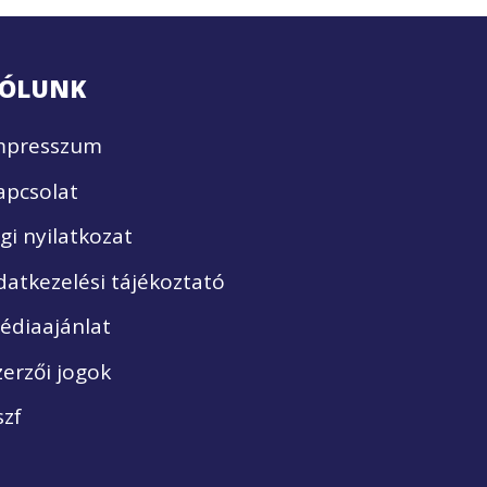
ÓLUNK
mpresszum
apcsolat
ogi nyilatkozat
datkezelési tájékoztató
édiaajánlat
zerzői jogok
szf