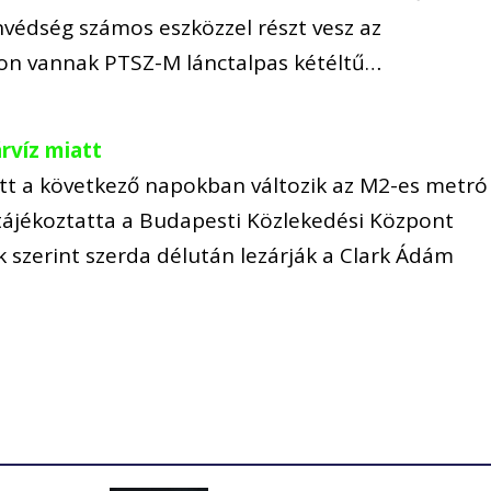
nvédség számos eszközzel részt vesz az
ton vannak PTSZ-M lánctalpas kétéltű…
rvíz miatt
tt a következő napokban változik az M2-es metró
 tájékoztatta a Budapesti Közlekedési Központ
k szerint szerda délután lezárják a Clark Ádám