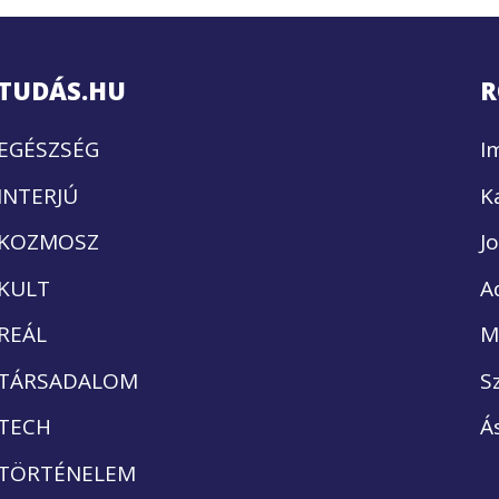
TUDÁS.HU
R
EGÉSZSÉG
I
INTERJÚ
K
KOZMOSZ
J
KULT
A
REÁL
M
TÁRSADALOM
S
TECH
Á
TÖRTÉNELEM