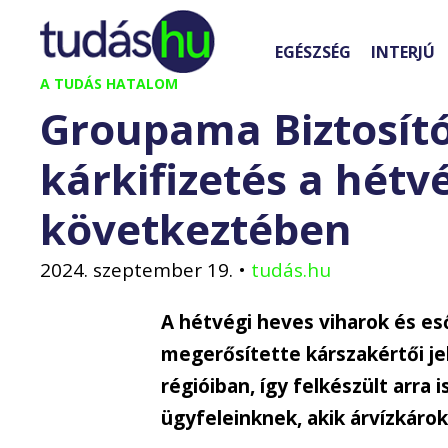
Kilépés
a
EGÉSZSÉG
INTERJÚ
tartalomba
A TUDÁS HATALOM
Groupama Biztosító:
kárkifizetés a hétv
következtében
2024. szeptember 19.
•
tudás.hu
A hétvégi heves viharok és e
megerősítette kárszakértői je
régióiban, így felkészült arra
ügyfeleinknek, akik árvízkárok