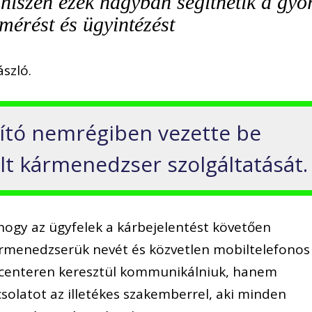
 hiszen ezek nagyban segíthetik a gyo
lmérést és ügyintézést
ászló.
ító nemrégiben vezette be
lt kármenedzser szolgáltatását.
, hogy az ügyfelek a kárbejelentést követően
ármenedzserük nevét és közvetlen mobiltelefonos
ll centeren keresztül kommunikálniuk, hanem
csolatot az illetékes szakemberrel, aki minden