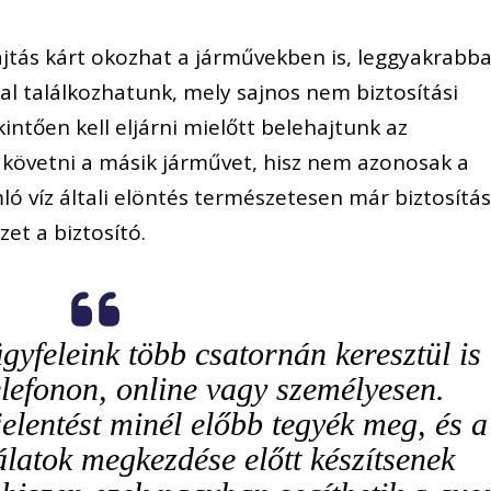
jtás kárt okozhat a járművekben is, leggyakrabb
sal találkozhatunk, mely sajnos nem biztosítási
ntően kell eljárni mielőtt belehajtunk az
követni a másik járművet, hisz nem azonosak a
ó víz általi elöntés természetesen már biztosítás
zet a biztosító.
ügyfeleink több csatornán keresztül is
elefonon, online vagy személyesen.
elentést minél előbb tegyék meg, és a
álatok megkezdése előtt készítsenek