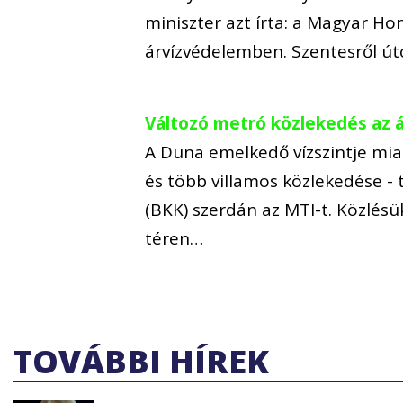
miniszter azt írta: a Magyar Ho
árvízvédelemben. Szentesről ú
Változó metró közlekedés az á
A Duna emelkedő vízszintje mia
és több villamos közlekedése -
(BKK) szerdán az MTI-t. Közlésü
téren…
TOVÁBBI HÍREK