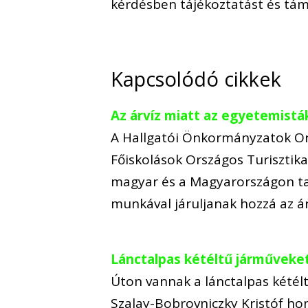
kérdésben tájékoztatást és tá
Kapcsolódó cikkek
Az árvíz miatt az egyetemistá
A Hallgatói Önkormányzatok Or
Főiskolások Országos Turisztika
magyar és a Magyarországon ta
munkával járuljanak hozzá az 
Lánctalpas kétéltű járműveke
Úton vannak a lánctalpas kétélt
Szalay-Bobrovniczky Kristóf ho