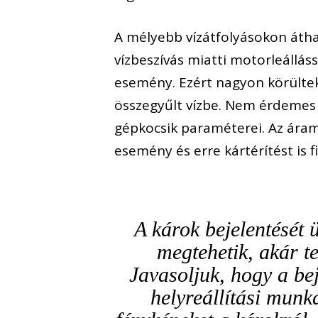
A mélyebb vízátfolyásokon átha
vízbeszívás miatti motorleállás
esemény. Ezért nagyon körülteki
összegyűlt vízbe. Nem érdemes 
gépkocsik paraméterei. Az áraml
esemény és erre kártérítést is fi
A károk bejelentését 
megtehetik, akár t
Javasoljuk, hogy a bej
helyreállítási munk