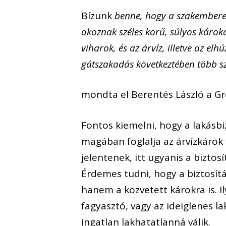
Bízunk
benne, hogy a szakember
okoznak széles körű, súlyos károka
viharok, és az árvíz, illetve az el
gátszakadás következtében több sz
mondta el Berentés László a Gr
Fontos kiemelni, hogy a lakásb
magában foglalja az árvízkárok 
jelentenek, itt ugyanis a biztos
Érdemes tudni, hogy a biztosítá
hanem a közvetett károkra is. 
fagyasztó, vagy az ideiglenes 
ingatlan lakhatatlanná válik.