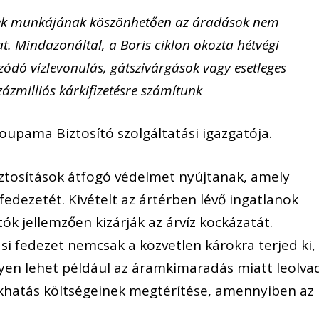
ek munkájának köszönhetően az áradások nem
t. Mindazonáltal, a Boris ciklon okozta hétvégi
húzódó vízlevonulás, gátszivárgások vagy esetleges
ázmilliós kárkifizetésre számítunk
oupama Biztosító szolgáltatási igazgatója.
iztosítások átfogó védelmet nyújtanak, amely
fedezetét. Kivételt az ártérben lévő ingatlanok
ítók jellemzően kizárják az árvíz kockázatát.
si fedezet nemcsak a közvetlen károkra terjed ki,
Ilyen lehet például az áramkimaradás miatt leolva
lakhatás költségeinek megtérítése, amennyiben az