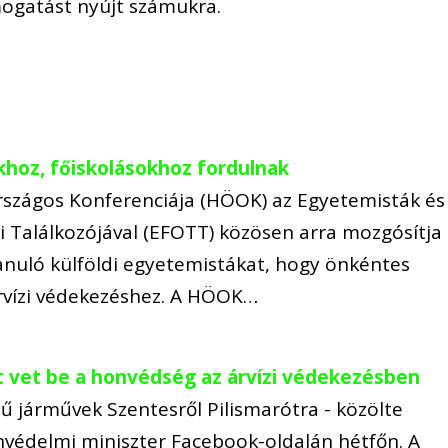
mogatást nyújt számukra.
khoz, főiskolásokhoz fordulnak
szágos Konferenciája (HÖOK) az Egyetemisták és
i Találkozójával (EFOTT) közösen arra mozgósítja
nuló külföldi egyetemistákat, hogy önkéntes
árvízi védekezéshez. A HÖOK…
t vet be a honvédség az árvízi védekezésben
ű járművek Szentesről Pilismarótra - közölte
nvédelmi miniszter Facebook-oldalán hétfőn. A