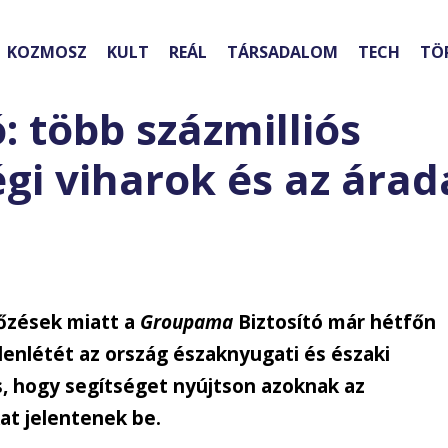
KOZMOSZ
KULT
REÁL
TÁRSADALOM
TECH
TÖ
 több százmilliós
égi viharok és az ára
sőzések miatt a
Groupama
Biztosító már hétfőn
lenlétét az ország északnyugati és északi
 is, hogy segítséget nyújtson azoknak az
at jelentenek be.