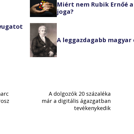
Miért nem Rubik Ernőé a
joga?
Nyugatot
A leggazdagabb magyar 
harc
A dolgozók 20 százaléka
rosz
már a digitális ágazgatban
tevékenykedik