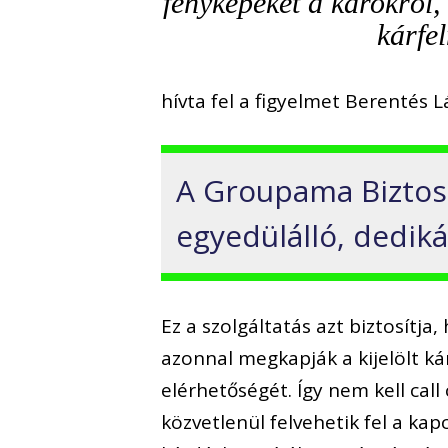
fényképeket a károkról,
kárfe
hívta fel a figyelmet Berentés L
A Groupama Biztos
egyedülálló, dediká
Ez a szolgáltatás azt biztosítja
azonnal megkapják a kijelölt k
elérhetőségét. Így nem kell ca
közvetlenül felvehetik fel a kap