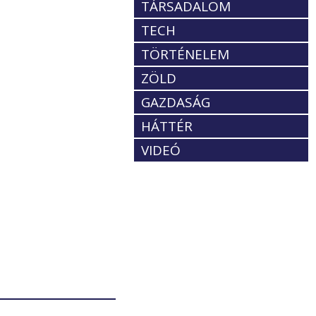
TÁRSADALOM
TECH
TÖRTÉNELEM
ZÖLD
GAZDASÁG
HÁTTÉR
VIDEÓ