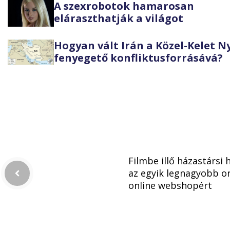
A szexrobotok hamarosan
eláraszthatják a világot
Hogyan vált Irán a Közel-Kelet 
fenyegető konfliktusforrásává?
Filmbe illő házastársi 
az egyik legnagyobb o
online webshopért