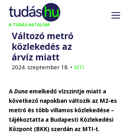
Kilépés
M
a
tartalomba
A TUDÁS HATALOM
Változó metró
közlekedés az
árvíz miatt
2024. szeptember 18.
•
MTI
A
Duna
emelkedő vízszintje miatt a
következő napokban változik az M2-es
metró és több villamos közlekedése –
tájékoztatta a Budapesti Közlekedési
Központ (BKK) szerdán az MTI-t.