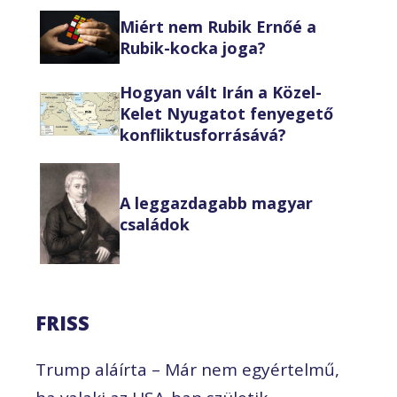
Miért nem Rubik Ernőé a
Rubik-kocka joga?
Hogyan vált Irán a Közel-
Kelet Nyugatot fenyegető
konfliktusforrásává?
A leggazdagabb magyar
családok
FRISS
Trump aláírta – Már nem egyértelmű,