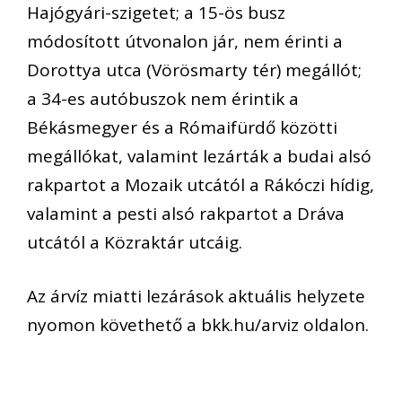
Hajógyári-szigetet; a 15-ös busz
módosított útvonalon jár, nem érinti a
Dorottya utca (Vörösmarty tér) megállót;
a 34-es autóbuszok nem érintik a
Békásmegyer és a Rómaifürdő közötti
megállókat, valamint lezárták a budai alsó
rakpartot a Mozaik utcától a Rákóczi hídig,
valamint a pesti alsó rakpartot a Dráva
utcától a Közraktár utcáig.
Az árvíz miatti lezárások aktuális helyzete
nyomon követhető a bkk.hu/arviz oldalon.