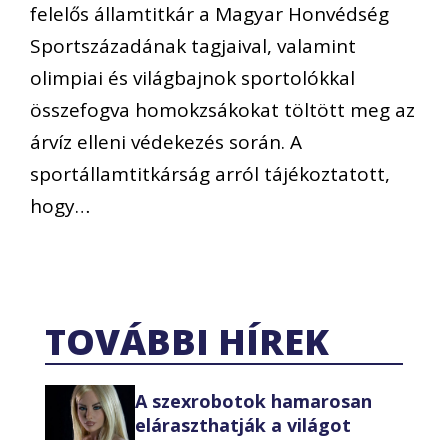
felelős államtitkár a Magyar Honvédség
Sportszázadának tagjaival, valamint
olimpiai és világbajnok sportolókkal
összefogva homokzsákokat töltött meg az
árvíz elleni védekezés során. A
sportállamtitkárság arról tájékoztatott,
hogy…
TOVÁBBI HÍREK
A szexrobotok hamarosan
eláraszthatják a világot