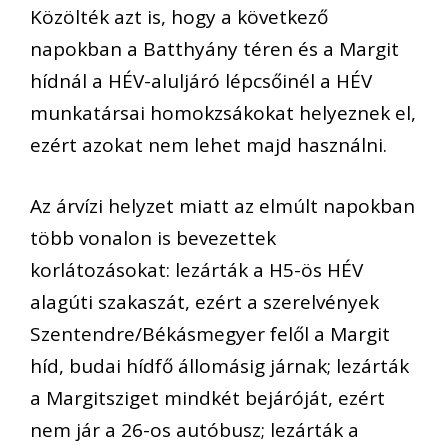
Közölték azt is, hogy a következő
napokban a Batthyány téren és a Margit
hídnál a HÉV-aluljáró lépcsőinél a HÉV
munkatársai homokzsákokat helyeznek el,
ezért azokat nem lehet majd használni.
Az árvízi helyzet miatt az elmúlt napokban
több vonalon is bevezettek
korlátozásokat: lezárták a H5-ös HÉV
alagúti szakaszát, ezért a szerelvények
Szentendre/Békásmegyer felől a Margit
híd, budai hídfő állomásig járnak; lezárták
a Margitsziget mindkét bejáróját, ezért
nem jár a 26-os autóbusz; lezárták a