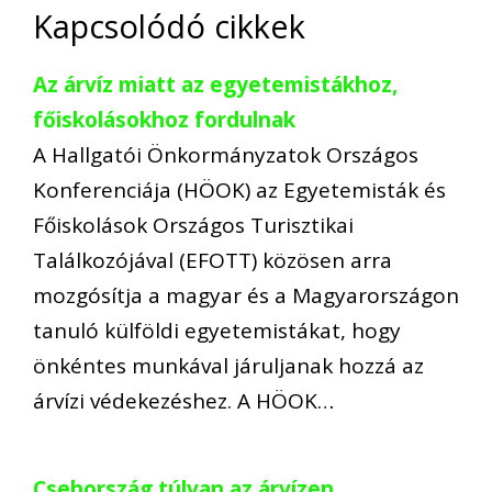
Kapcsolódó cikkek
Az árvíz miatt az egyetemistákhoz,
főiskolásokhoz fordulnak
A Hallgatói Önkormányzatok Országos
Konferenciája (HÖOK) az Egyetemisták és
Főiskolások Országos Turisztikai
Találkozójával (EFOTT) közösen arra
mozgósítja a magyar és a Magyarországon
tanuló külföldi egyetemistákat, hogy
önkéntes munkával járuljanak hozzá az
árvízi védekezéshez. A HÖOK…
Csehország túlvan az árvízen