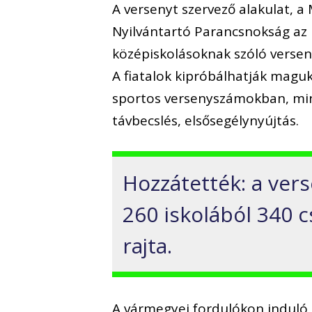
A versenyt szervező alakulat, 
Nyilvántartó Parancsnokság az 
középiskolásoknak szóló verse
A fiatalok kipróbálhatják mag
sportos versenyszámokban, mint
távbecslés, elsősegélynyújtás.
Hozzátették: a ver
260 iskolából 340 c
rajta.
A vármegyei fordulókon induló 