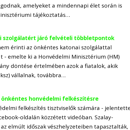
godnak, amelyeket a mindennapi élet során is
minisztériumi tájékoztatás…
szolgálatért járó felvételi többletpontok
 nem érinti az önkéntes katonai szolgálattal
 - emelte ki a Honvédelmi Minisztérium (HM)
ány döntése értelmében azok a fiatalok, akik
ksz) vállalnak, továbbra…
 önkéntes honvédelmi felkészítésre
delmi felkészítés tisztviselők számára - jelentett
cebook-oldalán közzétett videóban. Szalay-
az elmúlt időszak vészhelyzeteiben tapasztalták,