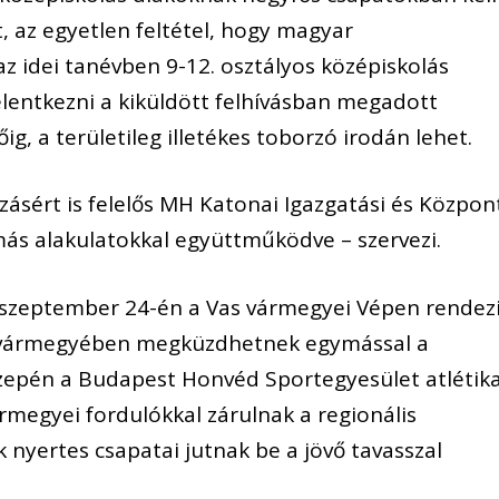
, az egyetlen feltétel, hogy magyar
z idei tanévben 9-12. osztályos középiskolás
elentkezni a kiküldött felhívásban megadott
g, a területileg illetékes toborzó irodán lehet.
ásért is felelős MH Katonai Igazgatási és Közpon
ás alakulatokkal együttműködve – szervezi.
t szeptember 24-én a Vas vármegyei Vépen rendezi
 vármegyében megküzdhetnek egymással a
zepén a Budapest Honvéd Sportegyesület atlétik
rmegyei fordulókkal zárulnak a regionális
k nyertes csapatai jutnak be a jövő tavasszal