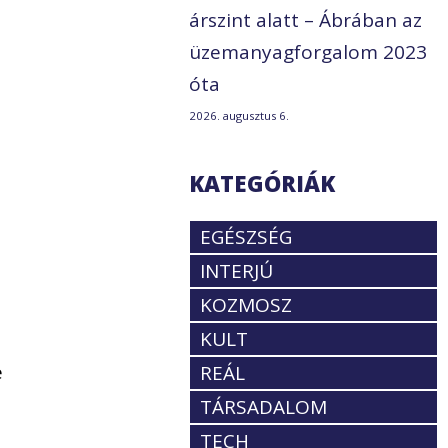
árszint alatt – Ábrában az
üzemanyagforgalom 2023
óta
2026. augusztus 6.
KATEGÓRIÁK
EGÉSZSÉG
INTERJÚ
KOZMOSZ
KULT
e
REÁL
TÁRSADALOM
TECH