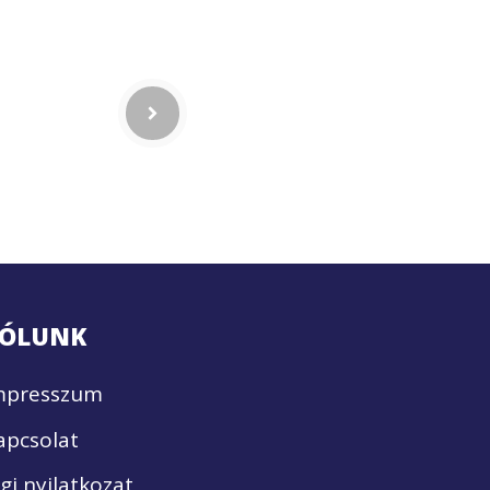
ÓLUNK
mpresszum
apcsolat
ogi nyilatkozat