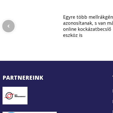
Egyre több mellrákgén
azonosítanak, s van m
online kockázatbecslő
eszköz is
PARTNEREINK