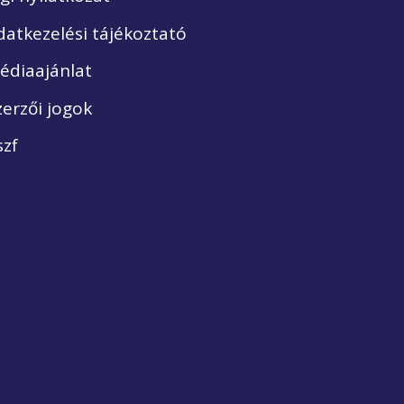
datkezelési tájékoztató
édiaajánlat
zerzői jogok
szf