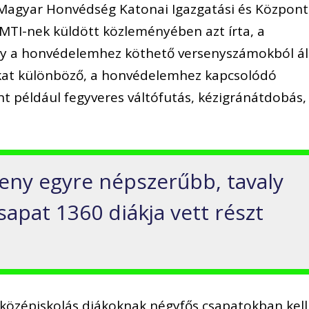
a Magyar Honvédség Katonai Igazgatási és Központ
MTI-nek küldött közleményében azt írta, a
ny a honvédelemhez köthető versenyszámokból áll
ukat különböző, a honvédelemhez kapcsolódó
 például fegyveres váltófutás, kézigránátdobás,
seny egyre népszerűbb, tavaly
sapat 1360 diákja vett részt
középiskolás diákoknak négyfős csapatokban kell