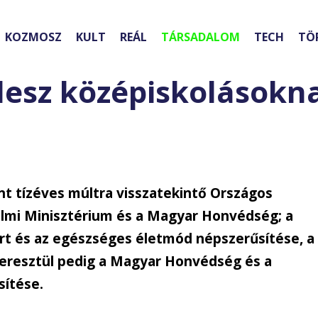
KOZMOSZ
KULT
REÁL
TÁRSADALOM
TECH
TÖ
lesz középiskolásokn
nt tízéves múltra visszatekintő Országos
mi Minisztérium és a Magyar Honvédség; a
ort és az egészséges életmód népszerűsítése, a
eresztül pedig a Magyar Honvédség és a
sítése.