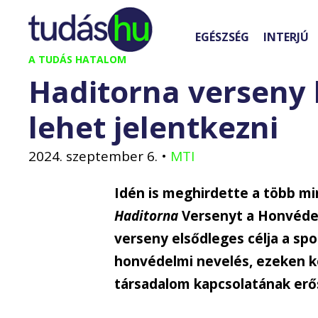
Kilépés
a
EGÉSZSÉG
INTERJÚ
tartalomba
A TUDÁS HATALOM
Haditorna verseny 
lehet jelentkezni
2024. szeptember 6.
•
MTI
Idén is meghirdette a több mi
Haditorna
Versenyt a Honvédel
verseny elsődleges célja a sp
honvédelmi nevelés, ezeken k
társadalom kapcsolatának erő