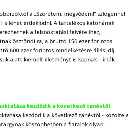
toborzóktól a „Szeretem, megvédem!” szlogennel
 is lehet érdeklődni. A tartalékos katonának
rezhetnek a felsőoktatási felvételihez,
nak ösztöndíjra, a bruttó 150 ezer forintos
uttó 600 ezer forintos rendelkezésre állási díj
sük alatt kiemelt illetményt is kapnak – írták.
oktatása kezdődik a következő tanévtől
tatása kezdődik a következő tanévtől - közölte 
tárgynak köszönhetően a fiatalok olyan