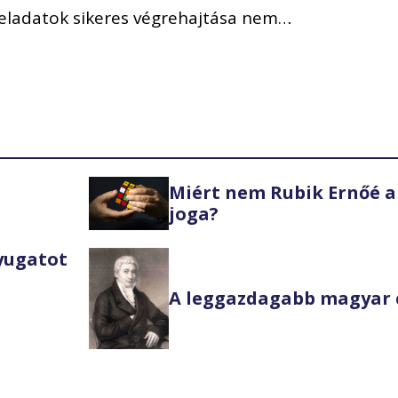
feladatok sikeres végrehajtása nem…
Miért nem Rubik Ernőé a
joga?
Nyugatot
A leggazdagabb magyar 