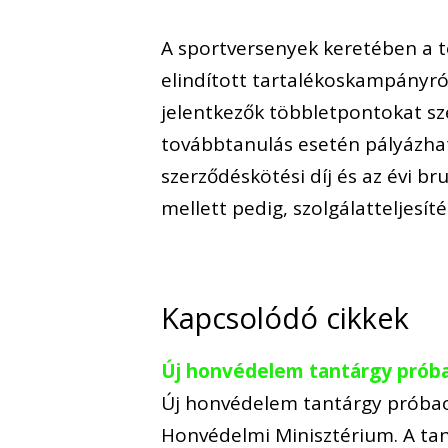
A sportversenyek keretében a 
elindított tartalékoskampányról
jelentkezők többletpontokat sze
továbbtanulás esetén pályázhat
szerződéskötési díj és az évi br
mellett pedig, szolgálatteljesíté
Kapcsolódó cikkek
Új honvédelem tantárgy próba
Új honvédelem tantárgy próbaok
Honvédelmi Minisztérium. A tan