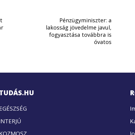
t
Pénzügyminiszter: a
ár
lakosság jövedelme javul,
fogyasztása továbbra is
óvatos
TUDÁS.HU
R
EGÉSZSÉG
I
INTERJÚ
K
KOZMOSZ
J