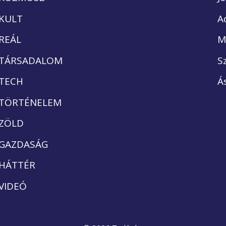
KULT
A
REÁL
M
TÁRSADALOM
S
TECH
Á
TÖRTÉNELEM
ZÖLD
GAZDASÁG
HÁTTÉR
VIDEÓ