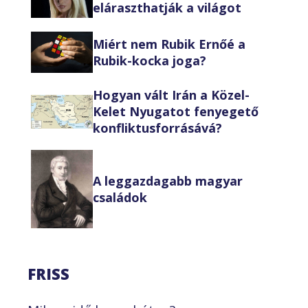
eláraszthatják a világot
Miért nem Rubik Ernőé a
Rubik-kocka joga?
Hogyan vált Irán a Közel-
Kelet Nyugatot fenyegető
konfliktusforrásává?
A leggazdagabb magyar
családok
FRISS