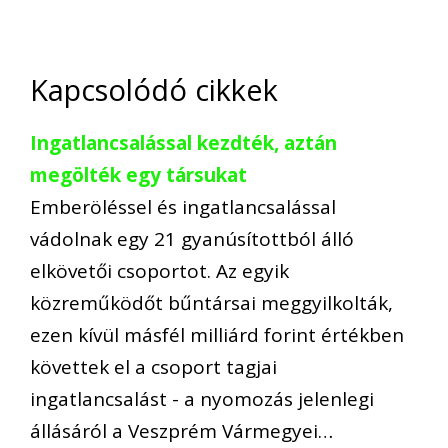
Kapcsolódó cikkek
Ingatlancsalással kezdték, aztán
megölték egy társukat
Emberöléssel és ingatlancsalással
vádolnak egy 21 gyanúsítottból álló
elkövetői csoportot. Az egyik
közreműködőt bűntársai meggyilkolták,
ezen kívül másfél milliárd forint értékben
követtek el a csoport tagjai
ingatlancsalást - a nyomozás jelenlegi
állásáról a Veszprém Vármegyei…