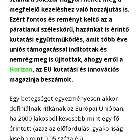
megfelelő kezeléshez való hozzájutás is.
Ezért fontos és reményt keltő az a
páratlanul széleskörű, hazánkat is érintő
kutatási együttműködés, amit több éve
uniós támogatással indítottak és
nemrég meg is újítottak, ahogy erről a
Horizon
, az EU kutatási és innovációs
magazinja beszámolt.
Egy betegséget egyezményesen akkor
definiálnak ritkának az Európai Unióban,
ha 2000 lakosból kevesebb mint egy fő
érintett (azaz az előfordulási gyakoriság
kisebb mint 0,05 százalék).