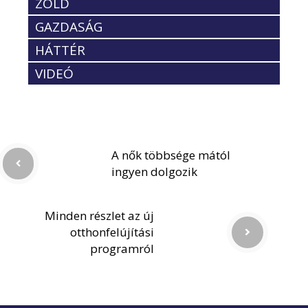
ZÖLD
GAZDASÁG
HÁTTÉR
VIDEÓ
A nők többsége mától
ingyen dolgozik
Minden részlet az új
otthonfelújítási
programról