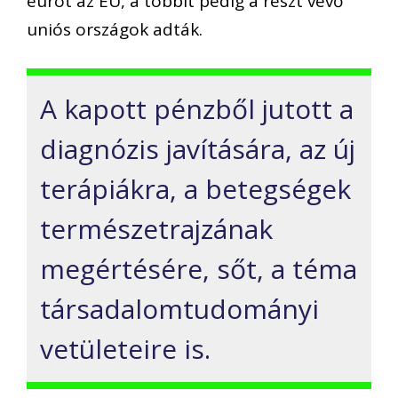
eurót az EU, a többit pedig a részt vevő
uniós országok adták.
A kapott pénzből jutott a
diagnózis javítására, az új
terápiákra, a betegségek
természetrajzának
megértésére, sőt, a téma
társadalomtudományi
vetületeire is.