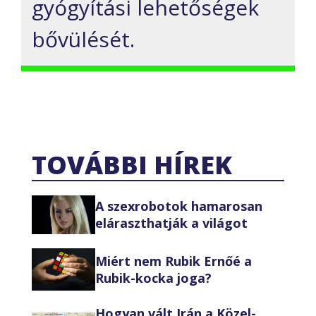
gyógyítási lehetőségek
bővülését.
TOVÁBBI HÍREK
A szexrobotok hamarosan
eláraszthatják a világot
Miért nem Rubik Ernőé a
Rubik-kocka joga?
Hogyan vált Irán a Közel-