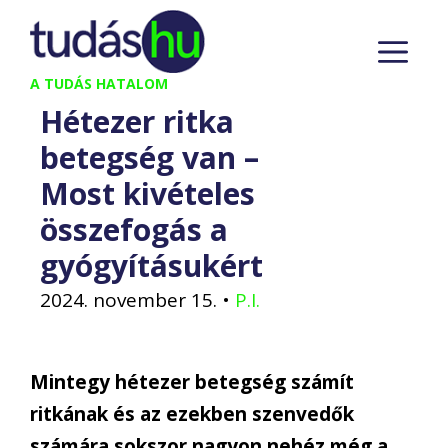
Kilépés
M
a
tartalomba
A TUDÁS HATALOM
Hétezer ritka
betegség van –
Most kivételes
összefogás a
gyógyításukért
2024. november 15.
•
P.I.
Mintegy hétezer betegség számít
ritkának és az ezekben szenvedők
számára sokszor nagyon nehéz még a