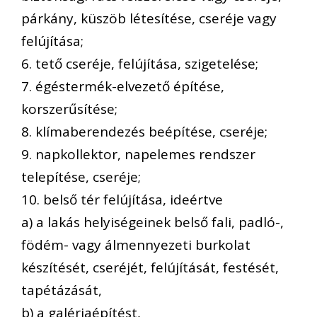
párkány, küszöb létesítése, cseréje vagy
felújítása;
6. tető cseréje, felújítása, szigetelése;
7. égéstermék-elvezető építése,
korszerűsítése;
8. klímaberendezés beépítése, cseréje;
9. napkollektor, napelemes rendszer
telepítése, cseréje;
10. belső tér felújítása, ideértve
a) a lakás helyiségeinek belső fali, padló-,
födém- vagy álmennyezeti burkolat
készítését, cseréjét, felújítását, festését,
tapétázását,
b) a galériaépítést,