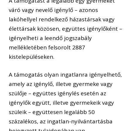
A támogatást a legalább egy gyermeket
váró vagy nevelő igénylő – azonos
lakóhellyel rendelkező házastársak vagy
élettársak közösen, együttes igénylőként –
igényelheti a leendő jogszabály
mellékletében felsorolt 2887
kistelepüléseken.
A támogatás olyan ingatlanra igényelhető,
amely az igénylő, illetve gyermeke vagy
szülője – együttes igénylés esetén az
igénylők együtt, illetve gyermekeik vagy
szüleik – együttesen legalább 50
százalékos, az ingatlan-nyilvántartásba
bejegyzett tulajdonában van