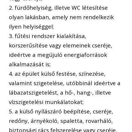
2. fürdőhelyiség, illetve WC létesítése
olyan lakásban, amely nem rendelkezik
ilyen helyiséggel;
3. fűtési rendszer kialakítása,
korszerűsítése vagy elemeinek cseréje,
ideértve a megújuló energiaforrások
alkalmazását is;
4. az épület külső festése, színezése,
valamint szigetelése, utóbbinál ideértve a
lábazatszigetelést, a hő-, hang-, illetve
vízszigetelési munkálatokat;
5. a külső nyílászáró beépítése, cseréje,
redőny, árnyékoló, spaletta, rovarháló,
biztonsági rács felszerelése vagy cseréje,