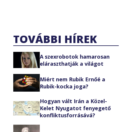
TOVÁBBI HÍREK
A szexrobotok hamarosan
eláraszthatják a világot
Miért nem Rubik Ernőé a
Rubik-kocka joga?
Hogyan vált Irán a Közel-
Kelet Nyugatot fenyegető
konfliktusforrásává?