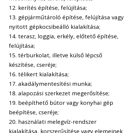
12. kerítés építése, felújítása;
13. gépjárműtároló építése, felújítása vagy
nyitott gépkocsibeálló kialakítása;
14. terasz, loggia, erkély, előtető építése,
felújítása;
15. térburkolat, illetve külső lépcső
készítése, cseréje;
16. télikert kialakítása;
17. akadálymentesítési munka;
18. alapozási szerkezet megerősítése;
19. beépíthető bútor vagy konyhai gép
beépítése, cseréje;
20. használati melegvíz-rendszer
kialakítása, korszerűsítése vagy elemeinek