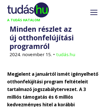
Kilépés
M
a
tartalomba
A TUDÁS HATALOM
Minden részlet az
új otthonfelújítási
programról
2024. november 15.
•
tudás.hu
Megjelent a januártól ismét igényelhető
otthonfelújítási program feltételeit
tartalmazó jogszabálytervezet. A 3
milliós támogatás és 6 milliós
kedvezményes hitel a korábbi