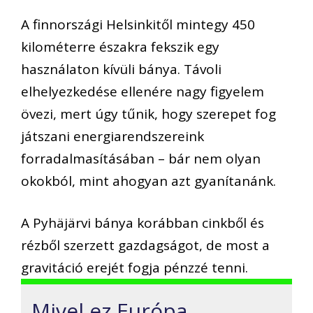
A finnországi Helsinkitől mintegy 450
kilométerre északra fekszik egy
használaton kívüli bánya. Távoli
elhelyezkedése ellenére nagy figyelem
övezi, mert úgy tűnik, hogy szerepet fog
játszani energiarendszereink
forradalmasításában – bár nem olyan
okokból, mint ahogyan azt gyanítanánk.
A Pyhäjärvi bánya korábban cinkből és
rézből szerzett gazdagságot, de most a
gravitáció erejét fogja pénzzé tenni.
Mivel ez Európa