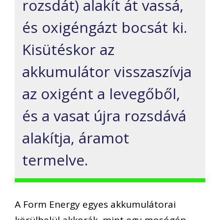
rozsdát) alakít át vassá,
és oxigéngázt bocsát ki.
Kisütéskor az
akkumulátor visszaszívja
az oxigént a levegőből,
és a vasat újra rozsdává
alakítja, áramot
termelve.
A Form Energy egyes akkumulátorai
körülbelül akkorák, mint egy mosógép –