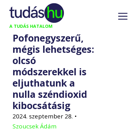
Kilépés
M
a
tartalomba
A TUDÁS HATALOM
Pofonegyszerű,
mégis lehetséges:
olcsó
módszerekkel is
eljuthatunk a
nulla széndioxid
kibocsátásig
2024. szeptember 28.
•
Szoucsek Ádám