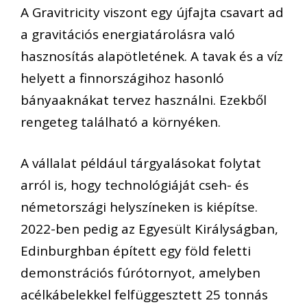
A Gravitricity viszont egy újfajta csavart ad
a gravitációs energiatárolásra való
hasznosítás alapötletének. A tavak és a víz
helyett a finnországihoz hasonló
bányaaknákat tervez használni. Ezekből
rengeteg található a környéken.
A vállalat például tárgyalásokat folytat
arról is, hogy technológiáját cseh- és
németországi helyszíneken is kiépítse.
2022-ben pedig az Egyesült Királyságban,
Edinburghban épített egy föld feletti
demonstrációs fúrótornyot, amelyben
acélkábelekkel felfüggesztett 25 tonnás