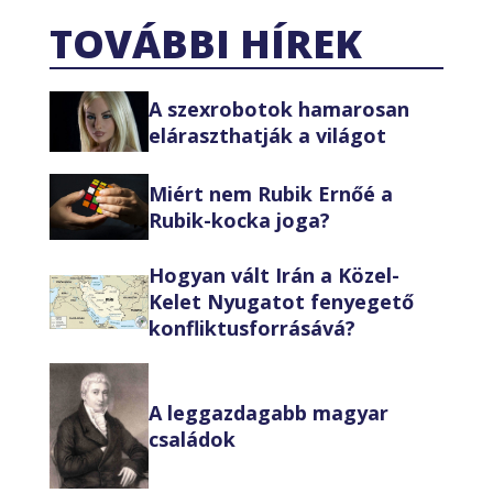
TOVÁBBI HÍREK
A szexrobotok hamarosan
eláraszthatják a világot
Miért nem Rubik Ernőé a
Rubik-kocka joga?
Hogyan vált Irán a Közel-
Kelet Nyugatot fenyegető
konfliktusforrásává?
A leggazdagabb magyar
családok