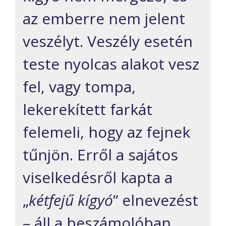
az emberre nem jelent
veszélyt. Veszély esetén
teste nyolcas alakot vesz
fel, vagy tompa,
lekerekített farkát
felemeli, hogy az fejnek
tűnjön. Erről a sajátos
viselkedésről kapta a
„
kétfejű kígyó
” elnevezést
– áll a beszámolóban.