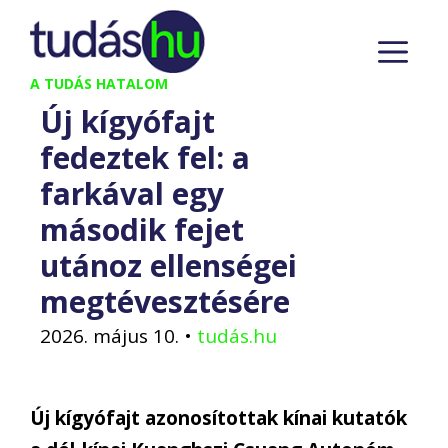
Kilépés
M
a
tartalomba
A TUDÁS HATALOM
Új kígyófajt
fedeztek fel: a
farkával egy
második fejet
utánoz ellenségei
megtévesztésére
2026. május 10.
•
tudás.hu
Új kígyófajt azonosítottak kínai kutatók