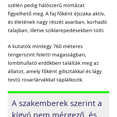
szélén pedig hálószerű mintázat
figyelhető meg. A faj főként éjszaka aktív,
és életének nagy részét avarban, korhadó
talajban, illetve sziklarepedésekben tölti.
A kutatók mintegy 760 méteres
tengerszint feletti magasságban,
lombhullató erdőkben találták meg az
állatot, amely főként gilisztákkal és lágy
testű rovarlárvákkal táplálkozik.
A szakemberek szerint a
kígyó nem mérgező, és