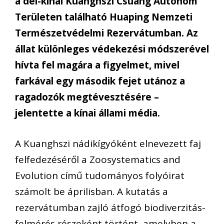
a dél-kínai Kuanghszi Csuang Autonóm
Területen található Huaping Nemzeti
Természetvédelmi Rezervátumban. Az
állat különleges védekezési módszerével
hívta fel magára a figyelmet, mivel
farkával egy második fejet utánoz a
ragadozók megtévesztésére –
jelentette a kínai állami média.
A Kuanghszi nádikígyóként elnevezett faj
felfedezéséről a Zoosystematics and
Evolution című tudományos folyóirat
számolt be áprilisban. A kutatás a
rezervátumban zajló átfogó biodiverzitás-
felmérés részeként történt, amelyben a