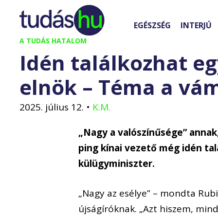
Kilépés
a
EGÉSZSÉG
INTERJÚ
tartalomba
A TUDÁS HATALOM
Idén találkozhat e
elnök – Téma a vá
2025. július 12.
•
K.M.
„Nagy a valószínűsége” annak,
ping kínai vezető még idén tal
külügyminiszter.
„Nagy az esélye” – mondta Rubi
újságíróknak. „Azt hiszem, mind