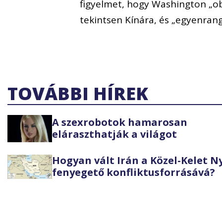
figyelmet, hogy Washington „obj
tekintsen Kínára, és „egyenran
TOVÁBBI HÍREK
A szexrobotok hamarosan
eláraszthatják a világot
Hogyan vált Irán a Közel-Kelet 
fenyegető konfliktusforrásává?