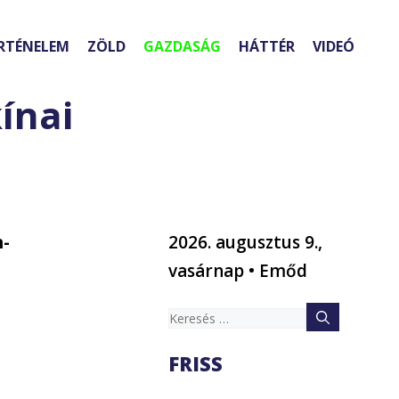
RTÉNELEM
ZÖLD
GAZDASÁG
HÁTTÉR
VIDEÓ
ínai
n-
2026. augusztus 9.,
vasárnap • Emőd
Keresés:
FRISS