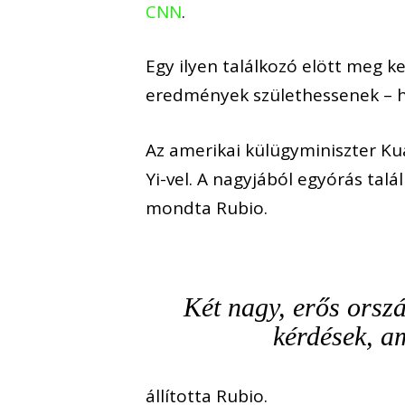
CNN
.
Egy ilyen találkozó elött meg k
eredmények születhessenek – h
Az amerikai külügyminiszter Ku
Yi-vel. A nagyjából egyórás talá
mondta Rubio.
Két nagy, erős orsz
kérdések, a
állította Rubio.