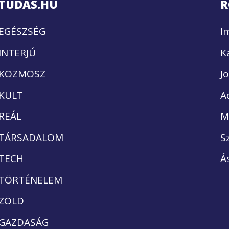
TUDÁS.HU
R
EGÉSZSÉG
I
INTERJÚ
K
KOZMOSZ
J
KULT
A
REÁL
M
TÁRSADALOM
S
TECH
Á
TÖRTÉNELEM
ZÖLD
GAZDASÁG