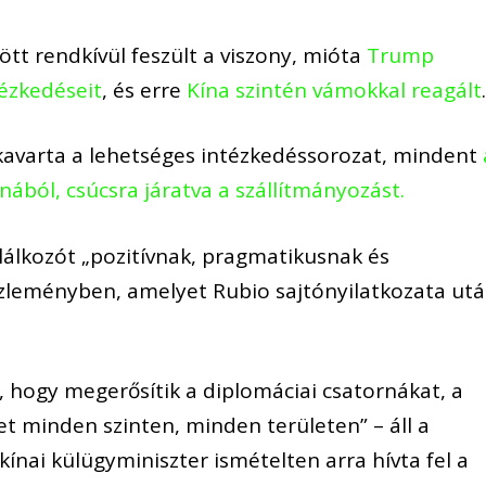
ött rendkívül feszült a viszony, mióta
Trump
ézkedéseit
, és erre
Kína szintén vámokkal reagált
felkavarta a lehetséges intézkedéssorozat, mindent
ából, csúcsra járatva a szállítmányozást.
lálkozót „pozitívnak, pragmatikusnak és
özleményben, amelyet Rubio sajtónyilatkozata ut
, hogy megerősítik a diplomáciai csatornákat, a
 minden szinten, minden területen” – áll a
ínai külügyminiszter ismételten arra hívta fel a