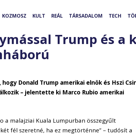
KOZMOSZ
KULT
REÁL
TÁRSADALOM
TECH
TÖ
gymással Trump és a k
mháború
 hogy Donald Trump amerikai elnök és Hszi Csi
álkozik – jelentette ki Marco Rubio amerikai
o a malajziai Kuala Lumpurban összegyűlt
két fél szeretné, ha ez megtörténne” – tudósít a