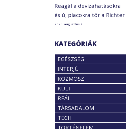
Reagál a devizahatásokra
és új piacokra tör a Richter
2026. augusztus 7.
KATEGÓRIÁK
EGÉSZSÉG
INTERJÚ
KOZMOSZ
KULT
REÁL
TÁRSADALOM
TECH
TÖRTÉNELEM