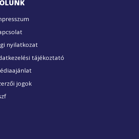
ÓLUNK
mpresszum
apcsolat
ogi nyilatkozat
datkezelési tájékoztató
édiaajánlat
zerzői jogok
szf