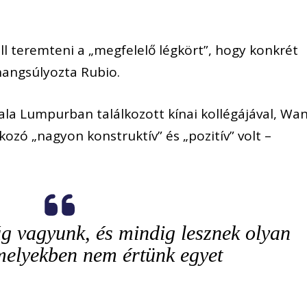
ell teremteni a „megfelelő légkört”, hogy konkrét
angsúlyozta Rubio.
ala Lumpurban találkozott kínai kollégájával, Wa
lkozó „nagyon konstruktív” és „pozitív” volt –
ág vagyunk, és mindig lesznek olyan
melyekben nem értünk egyet