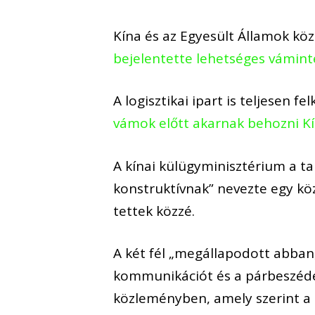
Kína és az Egyesült Államok köz
bejelentette lehetséges vámint
A logisztikai ipart is teljesen 
vámok előtt akarnak behozni Kín
A kínai külügyminisztérium a ta
konstruktívnak” nevezte egy k
tettek közzé.
A két fél „megállapodott abban
kommunikációt és a párbeszédet
közleményben, amely szerint a k