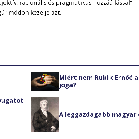
ektív, racionális és pragmatikus hozzáállással”
gú” módon kezelje azt.
Miért nem Rubik Ernőé a
joga?
Nyugatot
A leggazdagabb magyar 