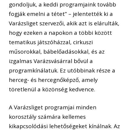
gondol
juk
,
a
keddi programjaink
tovább
fogják
emelni a tétet”
–
jelentették ki a
Varázsliget szervezői
, aki
k
azt is elárult
ák
,
hogy
ezeken a napokon a többi között
tematikus játszóházzal, cirkuszi
műsorokkal, bábelőadásokkal, és az
izgalmas Varázsvásárral bővül a
programkínálatuk
.
Ez utóbbinak része a
herceg- és hercegnőképző, amely
töretlenül a közönség kedvence.
A Varázsliget programjai minden
korosztály számára
kellemes
kikapcsolódási lehetőségeket
kínálna
k.
Az