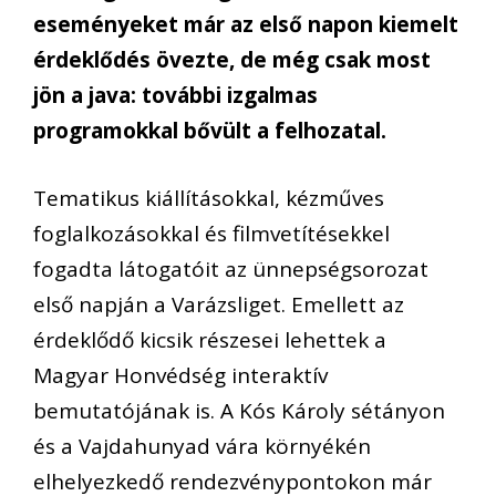
esemény
eket már az első napon
kiemelt
érdeklődés övezte
, de még csak most
jön a java:
további izgalmas
programokkal bővül
t
a felhozatal
.
Tematikus kiállításokkal, kézműves
foglalkozásokkal és filmvetítésekkel
fogadta látogatóit az ünnepségsorozat
első napján a
Varázsliget
. Emellett az
érdeklődő kicsik
részesei lehettek
a
Magyar Honvédség interaktív
bemutatóján
ak
is. A
Kós Károly sétányon
és a Vajdahunyad vár
a
környékén
elhelyezkedő rendezvénypontokon már