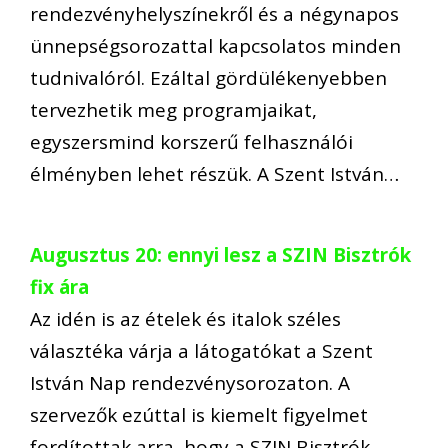
rendezvényhelyszínekről és a négynapos
ünnepségsorozattal kapcsolatos minden
tudnivalóról. Ezáltal gördülékenyebben
tervezhetik meg programjaikat,
egyszersmind korszerű felhasználói
élményben lehet részük. A Szent István…
Augusztus 20: ennyi lesz a SZIN Bisztrók
fix ára
Az idén is az ételek és italok széles
választéka várja a látogatókat a Szent
István Nap rendezvénysorozaton. A
szervezők ezúttal is kiemelt figyelmet
fordítottak arra, hogy a SZIN Bisztrók