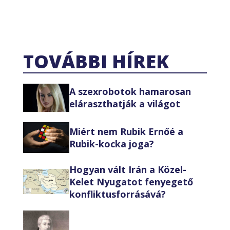
TOVÁBBI HÍREK
A szexrobotok hamarosan
eláraszthatják a világot
Miért nem Rubik Ernőé a
Rubik-kocka joga?
Hogyan vált Irán a Közel-
Kelet Nyugatot fenyegető
konfliktusforrásává?