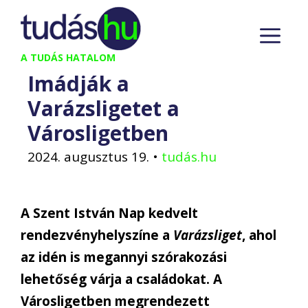
Kilépés
M
a
tartalomba
A TUDÁS HATALOM
Imádják a
Varázsligetet a
Városligetben
2024. augusztus 19.
•
tudás.hu
A Szent István Nap
kedvelt
rendezvényhelyszíne a
Varázsliget
,
ahol
az
idén is
megannyi szórakozási
lehetőség
várj
a
a családokat
. A
Városligetben
megrendezett