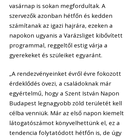
vasárnap
is sokan megfordultak
. A
szervezők azonban hétfőn és kedden
számítanak
az
igazi hajrá
ra
, ezeken a
napokon ugyanis
a Varázsliget
kibővített
programmal
, reggeltől estig várja a
gyerekeket és
szüleiket
egyaránt.
„
A rendezvényeinket évről évre fokozott
érdeklődés övezi, a családoknak már
egyértelmű, hogy a Szent István Napon
Budapest legnagyobb zöld területét kell
célba venniük.
Már az első napon kiemelt
látogatószámot könyvelhettünk el,
ez a
tendencia folytatódott hétfőn is, de
úgy