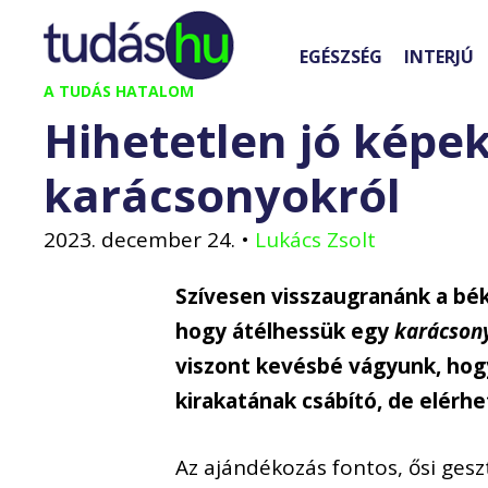
Kilépés
a
EGÉSZSÉG
INTERJÚ
tartalomba
A TUDÁS HATALOM
Hihetetlen jó képe
karácsonyokról
2023. december 24.
•
Lukács Zsolt
Szívesen visszaugranánk a bé
hogy átélhessük egy
karácson
viszont kevésbé vágyunk, hogy
kirakatának csábító, de elérh
Az ajándékozás fontos, ősi gesz