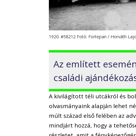
1920. #58212 Fotó: Fortepan / Horváth Laj
Az említett esemén
családi ajándékozá
A kivilágított téli utcákról és b
olvasmányaink alapján lehet né
múlt század első felében az ad
mindjárt hozzá, hogy a tehető
részletet, amit a fényképezőgé