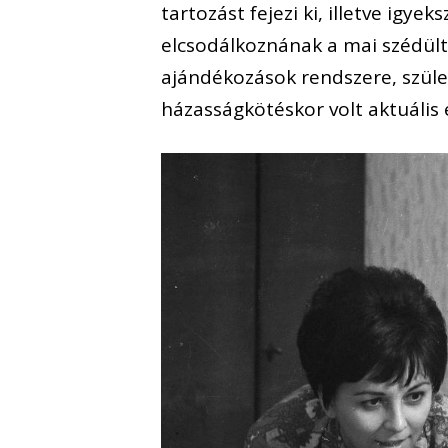
tartozást fejezi ki, illetve igye
elcsodálkoznának a mai szédült
ajándékozások rendszere, szület
házasságkötéskor volt aktuális 