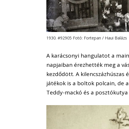
1930. #92905 Fotó: Fortepan / Haui Balázs
A karácsonyi hangulatot a main
napjaiban érezhették meg a vásá
kezdődött. A kilencszázhúszas 
játékok is a boltok polcain, de
Teddy-mackó és a posztókutya 