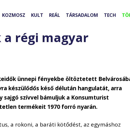
KOZMOSZ
KULT
REÁL
TÁRSADALOM
TECH
TÖ
k a régi magyar
keidők ünnepi fényekbe öltöztetett Belvárosáb
y
ra készülődős késő délután hangulatát, arra
 sajgó szívvel bámuljuk a Konsumturist
etetlen termékeit 1970 forró nyarán.
tus, a rokoni, a baráti kötődést, az egymáshoz