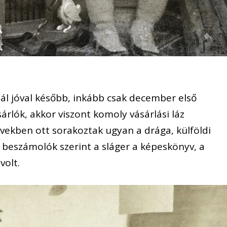
ál jóval később, inkább csak december első
rlók, akkor viszont komoly vásárlási láz
években ott sorakoztak ugyan a drága, külföldi
 a beszámolók szerint a sláger a képeskönyv, a
volt.