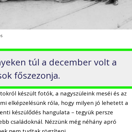
os
yeken túl a december volt a
sok főszezonja.
oltokról készült fotók, a nagyszüleink meséi és az
mi elképzelésünk róla, hogy milyen jó lehetett a
venti készülődés hangulata – tegyük persze
sebb családoknál. Nézzünk még néhány apró
pek nem tudtak rögzíteni.