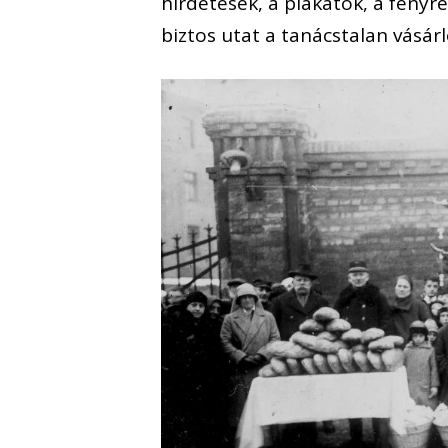
hirdetések, a plakátok, a fény
biztos utat a tanácstalan vásár