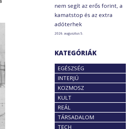
a
nem segít az erős forint, a
kamatstop és az extra
adóterhek
2026. augusztus 5.
KATEGÓRIÁK
EGÉSZSÉG
INTERJÚ
KOZMOSZ
KULT
REÁL
TÁRSADALOM
TECH