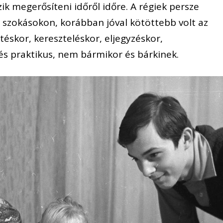
kszik megerősíteni időről időre. A régiek persze
 szokásokon, korábban jóval kötöttebb volt az
éskor, kereszteléskor, eljegyzéskor,
és praktikus, nem bármikor és bárkinek.