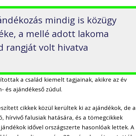
jándékozás mindig is közügy
téke, a mellé adott lakoma
 rangját volt hivatva
ottak a család kiemelt tagjainak, akikre az év
- és ajándékeső zúdul.
zített cikkek közül kerültek ki az ajándékok, de a
 hírvivő falusiak hatására, és a tömegcikkek
jándékok idővel országszerte hasonlóak lettek. A