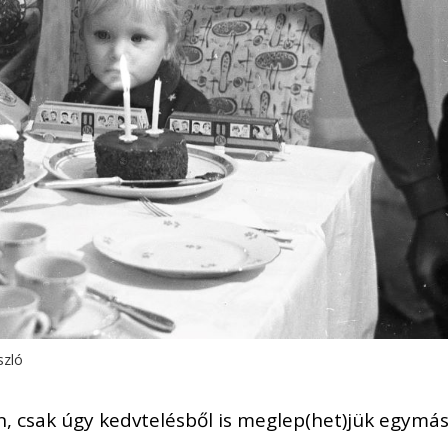
szló
, csak úgy kedvtelésből is meglep(het)jük egymás