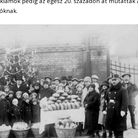
reklámok pedig az egész 20. századon át mutatták 
lóknak.