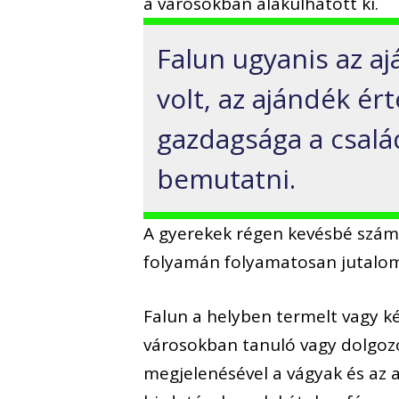
a városokban alakulhatott ki.
Falun ugyanis az a
volt, az ajándék ér
gazdagsága a család
bemutatni.
A gyerekek régen kevésbé számít
folyamán folyamatosan jutalom
Falun a helyben termelt vagy kés
városokban tanuló vagy dolgozó,
megjelenésével a vágyak és az a