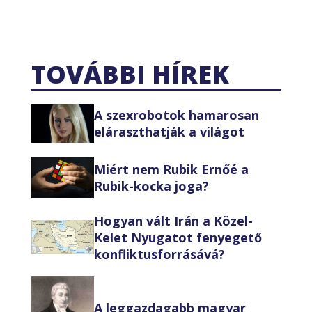
TOVÁBBI HÍREK
A szexrobotok hamarosan
eláraszthatják a világot
Miért nem Rubik Ernőé a
Rubik-kocka joga?
Hogyan vált Irán a Közel-
Kelet Nyugatot fenyegető
konfliktusforrásává?
A leggazdagabb magyar