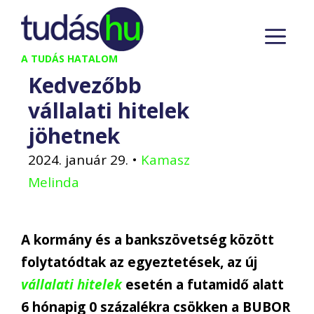
Kilépés
M
a
tartalomba
A TUDÁS HATALOM
Kedvezőbb
vállalati hitelek
jöhetnek
2024. január 29.
•
Kamasz
Melinda
A kormány és a bankszövetség között
folytatódtak az egyeztetések, az új
vállalati hitelek
esetén a futamidő alatt
6 hónapig 0 százalékra csökken a BUBOR