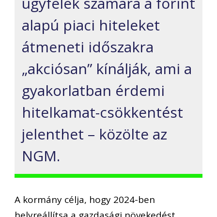
ügyfelek számára a forint
alapú piaci hiteleket
átmeneti időszakra
„akciósan” kínálják, ami a
gyakorlatban érdemi
hitelkamat-csökkentést
jelenthet – közölte az
NGM.
A kormány célja, hogy 2024-ben
helyreállítsa a gazdasági növekedést,