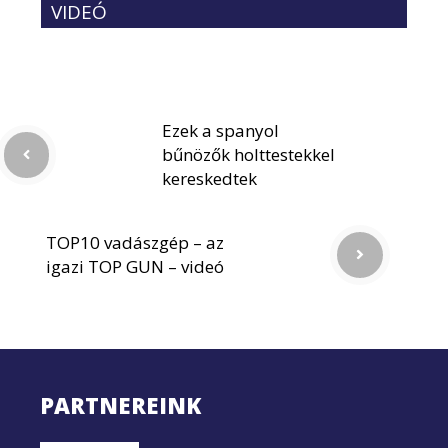
VIDEÓ
Ezek a spanyol
bűnözők holttestekkel
kereskedtek
TOP10 vadászgép – az
igazi TOP GUN – videó
PARTNEREINK