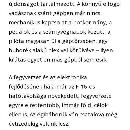
újdonságot tartalmazott. A könnyű elfogó
vadásznak szánt gépben már nincs
mechanikus kapcsolat a botkormány, a
pedálok és a szárnyvégnapok között, a
pilóta magasan ül a géptörzsben, egy
buborék alakú plexivel körülvéve – ilyen
kilátás egyetlen más gépből sem esik.
A fegyverzet és az elektronika
fejlődésének hála már az F-16-os
hatótávolsága növekedett, fegyverzete
egyre elrettentőbb, immár földi célok
ellen is. Az égiháborúk vén csatalova még
évtizedekig velünk lesz.