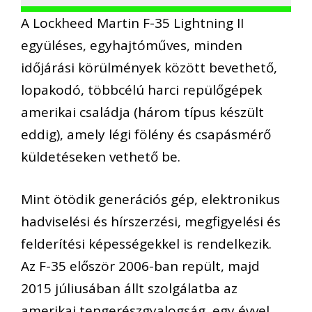
A Lockheed Martin F-35 Lightning II
együléses, egyhajtóműves, minden
időjárási körülmények között bevethető,
lopakodó, többcélú harci repülőgépek
amerikai családja (három típus készült
eddig), amely légi fölény és csapásmérő
küldetéseken vethető be.
Mint ötödik generációs gép, elektronikus
hadviselési és hírszerzési, megfigyelési és
felderítési képességekkel is rendelkezik.
Az F-35 először 2006-ban repült, majd
2015 júliusában állt szolgálatba az
amerikai tengerészgyalogság, egy évvel