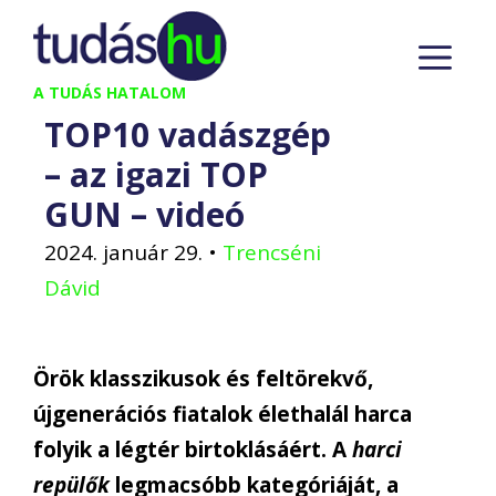
Kilépés
M
a
tartalomba
A TUDÁS HATALOM
TOP10 vadászgép
– az igazi TOP
GUN – videó
2024. január 29.
•
Trencséni
Dávid
Örök klasszikusok és feltörekvő,
újgenerációs fiatalok élethalál harca
folyik a légtér birtoklásáért. A
harci
repülők
legmacsóbb kategóriáját, a