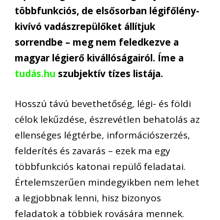
többfunkciós, de elsősorban légifőlény-
kivívó vadászrepülőket állítjuk
sorrendbe – meg nem feledkezve a
magyar légierő kivállóságairól. Íme a
tudás.hu
szubjektív tízes listája.
Hosszú távú bevethetőség, légi- és földi
célok lekűzdése, észrevétlen behatolás az
ellenséges légtérbe, információszerzés,
felderítés és zavarás – ezek ma egy
többfunkciós katonai repülő feladatai.
Értelemszerűen mindegyikben nem lehet
a legjobbnak lenni, hisz bizonyos
feladatok a többiek rovására mennek.