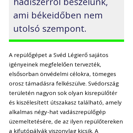
hadiszerről beszélünk,
ami békeidőben nem
utolsó szempont.
A repülőgépet a Svéd Légierő sajátos
igényeinek megfelelően tervezték,
elsősorban önvédelmi célokra, tömeges
orosz támadásra felkészülve. Svédország
területén nagyon sok olyan kisrepülőtér
és kiszélesített útszakasz található, amely
alkalmas négy-hat vadászrepülőgép
üzemeltetésére, de az ilyen repülőtereken
a kifutópályák viszonylag kicsik. A