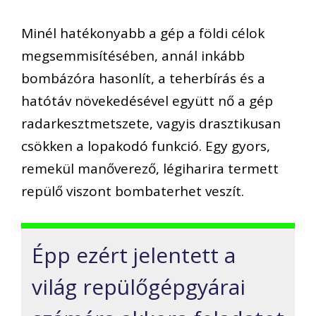
Minél hatékonyabb a gép a földi célok
megsemmisítésében, annál inkább
bombázóra hasonlít, a teherbírás és a
hatótáv növekedésével együtt nő a gép
radarkesztmetszete, vagyis drasztikusan
csökken a lopakodó funkció. Egy gyors,
remekül manőverező, légiharira termett
repülő viszont bombaterhet veszít.
Épp ezért jelentett a
világ repülőgépgyárai