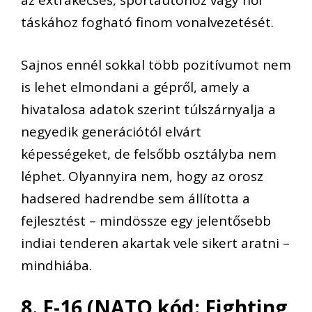
az extrakecses, sportautóhoz vagy női
táskához fogható finom vonalvezetését.
Sajnos ennél sokkal több pozitívumot nem
is lehet elmondani a gépről, amely a
hivatalosa adatok szerint túlszárnyalja a
negyedik generációtól elvárt
képességeket, de felsőbb osztályba nem
léphet. Olyannyira nem, hogy az orosz
hadsered hadrendbe sem állította a
fejlesztést – mindössze egy jelentősebb
indiai tenderen akartak vele sikert aratni –
mindhiába.
8. F-16 (NATO kód: Fighting