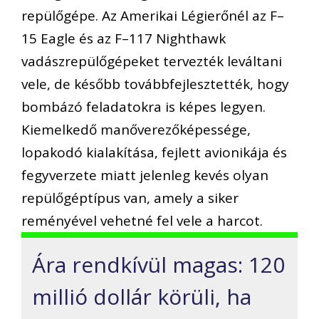
repülőgépe. Az Amerikai Légierőnél az F–
15 Eagle és az F–117 Nighthawk
vadászrepülőgépeket tervezték leváltani
vele, de később továbbfejlesztették, hogy
bombázó feladatokra is képes legyen.
Kiemelkedő manőverezőképessége,
lopakodó kialakítása, fejlett avionikája és
fegyverzete miatt jelenleg kevés olyan
repülőgéptípus van, amely a siker
reményével vehetné fel vele a harcot.
Ára rendkívül magas: 120
millió dollár körüli, ha