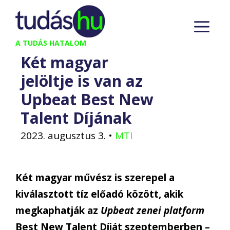
Kilépés
M
a
tartalomba
A TUDÁS HATALOM
Két magyar
jelöltje is van az
Upbeat Best New
Talent Díjának
2023. augusztus 3.
•
MTI
Két magyar művész is szerepel a
kiválasztott tíz előadó között, akik
megkaphatják az
Upbeat zenei platform
Best New Talent Díját szeptemberben –