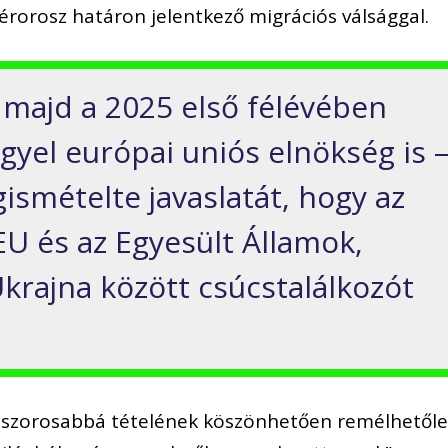
érorosz határon jelentkező migrációs válsággal.
l majd a 2025 első félévében
gyel európai uniós elnökség is 
ismételte javaslatát, hogy az
EU és az Egyesült Államok,
krajna között csúcstalálkozót
 szorosabbá tételének köszönhetően remélhetől