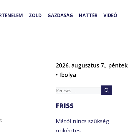
RTÉNELEM
ZÖLD
GAZDASÁG
HÁTTÉR
VIDEÓ
2026. augusztus 7., péntek
• Ibolya
Keresés:
y
FRISS
t
Mától nincs szükség
önkéntes