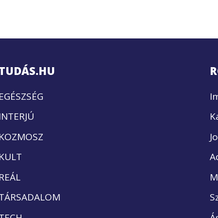
TUDÁS.HU
R
EGÉSZSÉG
I
INTERJÚ
K
KOZMOSZ
J
KULT
A
REÁL
M
TÁRSADALOM
S
TECH
Á