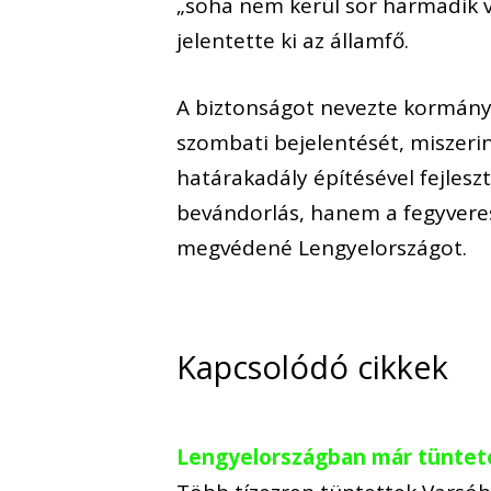
„soha nem kerül sor harmadik v
jelentette ki az államfő.
A biztonságot nevezte kormánya
szombati bejelentését, miszerin
határakadály építésével fejlesz
bevándorlás, hanem a fegyveres
megvédené Lengyelországot.
Kapcsolódó cikkek
Lengyelországban már tüntet