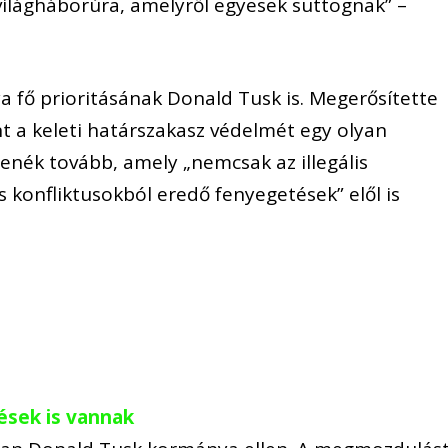
ilágháborúra, amelyről egyesek suttognak” –
 fő prioritásának Donald Tusk is. Megerősítette
t a keleti határszakasz védelmét egy olyan
tenék tovább, amely „nemcsak az illegális
 konfliktusokból eredő fenyegetések” elől is
ések is vannak