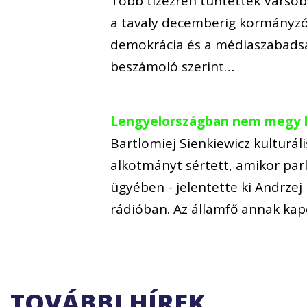
Több tízezren tüntettek Varsó
a tavaly decemberig kormányzó 
demokrácia és a médiaszabadsá
beszámoló szerint…
Lengyelországban nem megy 
Bartlomiej Sienkiewicz kulturál
alkotmányt sértett, amikor par
ügyében - jelentette ki Andrzej
rádióban. Az államfő annak kap
TOVÁBBI HÍREK