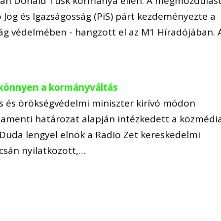
ban Donald Tusk kormánya ellen. A megmozdulás
Jog és Igazságosság (PiS) párt kezdeményezte a
g védelmében - hangzott el az M1 Híradójában. 
könnyen a kormányváltás
is és örökségvédelmi miniszter kirívó módon
lamenti határozat alapján intézkedett a közmédi
 Duda lengyel elnök a Radio Zet kereskedelmi
csán nyilatkozott,…