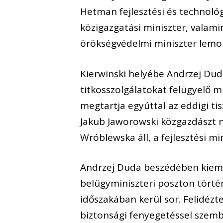
Hetman fejlesztési és technológ
közigazgatási miniszter, valamin
örökségvédelmi miniszter lemo
Kierwinski helyébe Andrzej Du
titkosszolgálatokat felügyelő m
megtartja egyúttal az eddigi ti
Jakub Jaworowski közgazdászt ne
Wróblewska áll, a fejlesztési mi
Andrzej Duda beszédében kiemel
belügyminiszteri poszton törté
időszakában kerül sor. Felidézt
biztonsági fenyegetéssel szemb