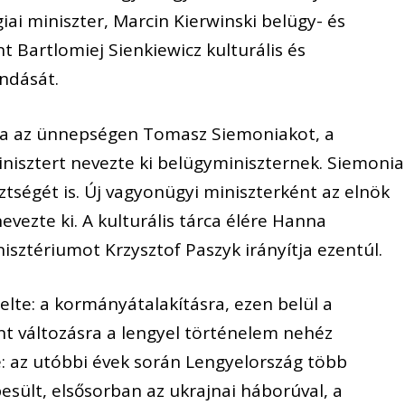
iai miniszter, Marcin Kierwinski belügy- és
t Bartlomiej Sienkiewicz kulturális és
ndását.
da az ünnepségen Tomasz Siemoniakot, a
inisztert nevezte ki belügyminiszternek. Siemoni
sztségét is. Új vagyonügyi miniszterként az elnök
vezte ki. A kulturális tárca élére Hanna
nisztériumot Krzysztof Paszyk irányítja ezentúl.
te: a kormányátalakításra, ezen belül a
nt változásra a lengyel történelem nehéz
e: az utóbbi évek során Lengyelország több
esült, elsősorban az ukrajnai háborúval, a