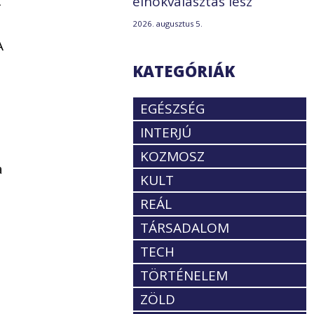
t
elnökválasztás lesz
2026. augusztus 5.
A
KATEGÓRIÁK
EGÉSZSÉG
INTERJÚ
KOZMOSZ
a
KULT
REÁL
TÁRSADALOM
TECH
TÖRTÉNELEM
ZÖLD