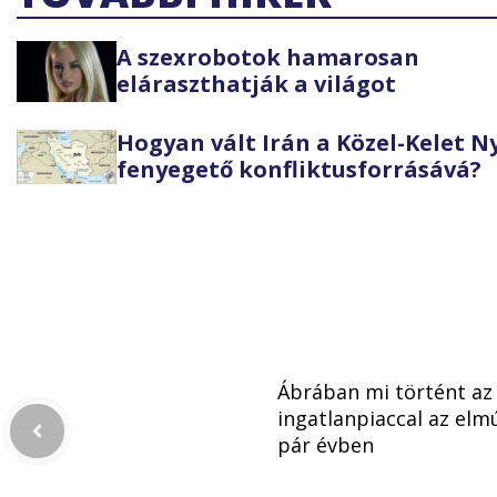
A szexrobotok hamarosan
eláraszthatják a világot
Hogyan vált Irán a Közel-Kelet 
fenyegető konfliktusforrásává?
Ábrában mi történt az
ingatlanpiaccal az elm
pár évben