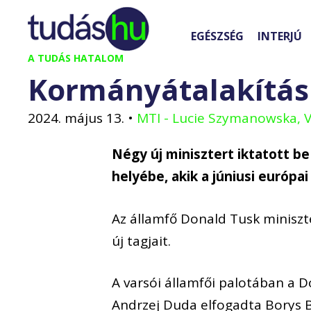
Kilépés
a
EGÉSZSÉG
INTERJÚ
tartalomba
A TUDÁS HATALOM
Kormányátalakítás
2024. május 13.
•
MTI - Lucie Szymanowska, 
Négy új minisztert iktatott b
helyébe, akik a júniusi európa
Az államfő Donald Tusk minisz
új tagjait.
A varsói államfői palotában a 
Andrzej Duda elfogadta Borys B