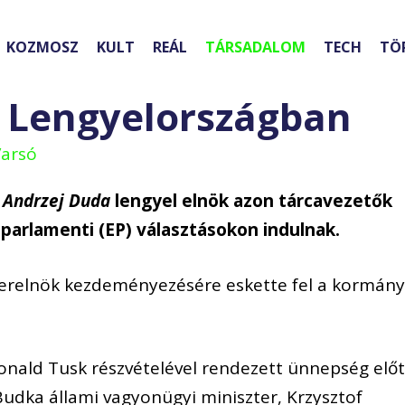
KOZMOSZ
KULT
REÁL
TÁRSADALOM
TECH
TÖ
 Lengyelországban
Varsó
e
Andrzej Duda
lengyel elnök azon tárcavezetők
i parlamenti (EP) választásokon indulnak.
terelnök kezdeményezésére eskette fel a kormán
Donald Tusk részvételével rendezett ünnepség előt
udka állami vagyonügyi miniszter, Krzysztof