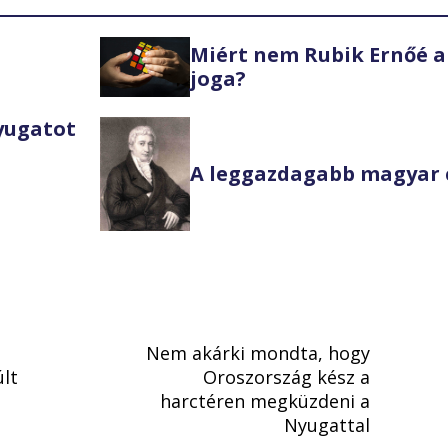
Miért nem Rubik Ernőé a
joga?
Nyugatot
A leggazdagabb magyar 
Nem akárki mondta, hogy
últ
Oroszország kész a
harctéren megküzdeni a
Nyugattal