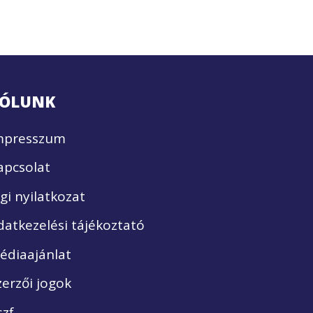
ÓLUNK
mpresszum
apcsolat
ogi nyilatkozat
datkezelési tájékoztató
édiaajánlat
zerzői jogok
szf