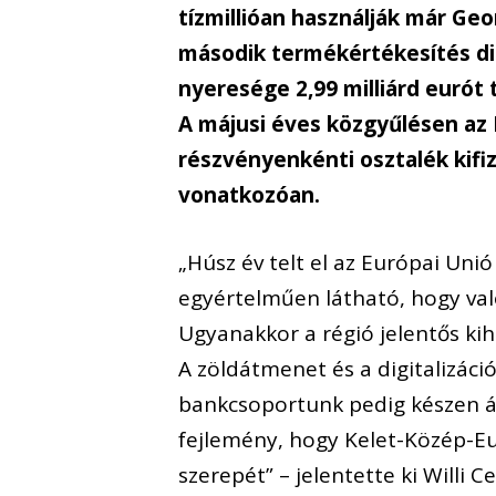
tízmillióan használják már Ge
második termékértékesítés dig
nyeresége 2,99 milliárd eurót te
A májusi éves közgyűlésen az 
részvényenkénti osztalék kifi
vonatkozóan.
„Húsz év telt el az Európai Unió
egyértelműen látható, hogy val
Ugyanakkor a régió jelentős kih
A zöldátmenet és a digitalizáci
bankcsoportunk pedig készen ál
fejlemény, hogy Kelet-Közép-E
szerepét” – jelentette ki Willi 