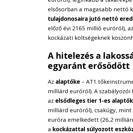
elsősorban a magasabb nettó 
tulajdonosaira jutó nettó er
előző évi 2165 millió euróról),
kockázati költségeknek köszön
A hitelezés a lakoss
egyaránt erősödött
Az
alaptőke
– AT1 tőkeinstrume
milliárd euróról). A szabályozó
az
elsődleges tier 1-es alaptő
milliárd euróról), csakúgy, mint
euróra emelkedett (26,2 milliárd
a
kockázattal súlyozott eszkö