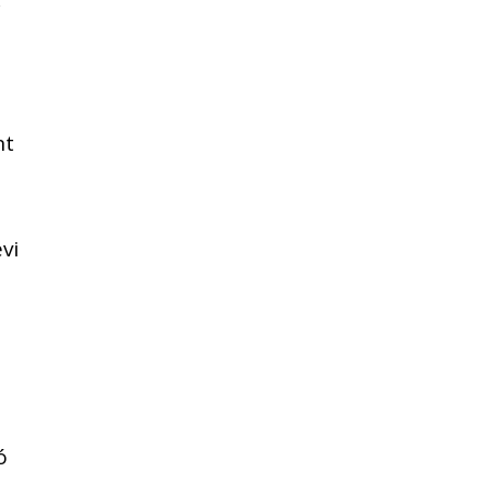
y
nt
g
vi
ó