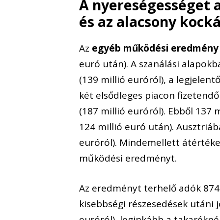
A nyereségességet 
és az alacsony kocká
Az
egyéb működési eredmény
euró után). A szanálási alapokb
(139 millió euróról), a legjele
két elsődleges piacon fizetendő
(187 millió euróról). Ebből 137 
124 millió euró után). Ausztriá
euróról). Mindemellett átértéke
működési eredményt.
Az eredményt terhelő adók 874 m
kisebbségi részesedések utáni 
euróról), leginkább a takarékp