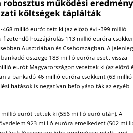
a robosztus működési eredmén
zati költségek táplálták
-468 millió eurót tett ki (az előző évi -399 millió
a fizetendő hozzájárulás 113 millió euróra csökke
ntősebben Ausztriában és Csehországban. A jelenle
 bankadó összege 183 millió euróra esett vissza
millió eurót Magyarországon vetettek ki (az előző é
ban a bankadó 46 millió euróra csökkent (63 millió
lési hatások is negatívan befolyásolták az egyéb
illió eurót tettek ki (556 millió euró után). A
jövedelem 923 millió euróra emelkedett (502 milli
énztárak lényegesen jobb eredménye miatt, ami