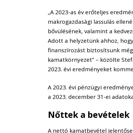
„A 2023-as év erőteljes eredm
makrogazdasági lassulás ellené
bővülésének, valamint a kedve
Adott a helyzetünk ahhoz, hogy
finanszírozást biztosítsunk még
kamatkörnyezet” – közölte Stefa
2023. évi eredményeket komme
A 2023. évi pénzügyi eredmények
a 2023. december 31-ei adatokat
Nőttek a bevételek
A nettó kamatbevétel jelentősen