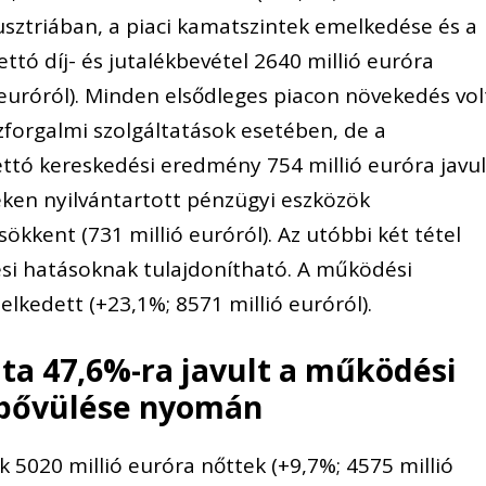
usztriában, a piaci kamatszintek emelkedése és a
ttó díj- és jutalékbevétel 2640 millió euróra
 euróról). Minden elsődleges piacon növekedés vol
zforgalmi szolgáltatások esetében, de a
ettó kereskedési eredmény 754 millió euróra javul
rtéken nyilvántartott pénzügyi eszközök
ökkent (731 millió euróról). Az utóbbi két tétel
ési hatásoknak tulajdonítható. A működési
elkedett (+23,1%; 8571 millió euróról).
áta 47,6%-ra javult a működési
 bővülése nyomán
 5020 millió euróra nőttek (+9,7%; 4575 millió