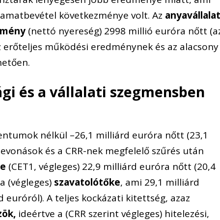
kamatbevétel következménye volt. Az
anyavállala
edmény
(nettó nyereség) 2998 millió euróra nőtt (a
 az erőteljes működési eredménynek és az alacsony
hetően.
ági és a vállalati szegmensben
ntumok nélkül –26,1 milliárd euróra nőtt (23,1
i levonások és a CRR-nek megfelelő szűrés után
ke
(CET1, végleges) 22,9 milliárd euróra nőtt (20,4
 a (végleges)
szavatolótőke
, ami 29,1 milliárd
 euróról). A teljes kockázati kitettség, azaz
zök,
ideértve a (CRR szerint végleges) hitelezési,