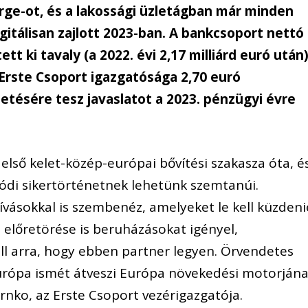
orge-ot, és a lakossági üzletágban már minden
itálisan zajlott 2023-ban. A bankcsoport nettó
tt ki tavaly (a 2022. évi 2,17 milliárd euró után)
Erste Csoport igazgatósága 2,70 euró
zetésére tesz javaslatot a 2023. pénzügyi évre
 első kelet-közép-európai bővítési szakasza óta, é
ódi sikertörténetnek lehetünk szemtanúi.
ívásokkal is szembenéz, amelyeket le kell küzdeni
ó előretörése is beruházásokat igényel,
l arra, hogy ebben partner legyen. Örvendetes
urópa ismét átveszi Európa növekedési motorján
Cernko, az Erste Csoport vezérigazgatója.