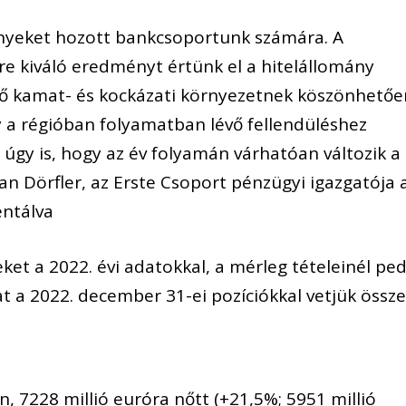
ényeket hozott bankcsoportunk számára. A
re kiváló eredményt értünk el a hitelállomány
ző kamat- és kockázati környezetnek köszönhetőe
 a régióban folyamatban lévő fellendüléshez
 úgy is, hogy az év folyamán várhatóan változik a
n Dörfler, az Erste Csoport pénzügyi igazgatója 
ntálva
et a 2022. évi adatokkal, a mérleg tételeinél ped
 a 2022. december 31-ei pozíciókkal vetjük össze
, 7228 millió euróra nőtt (+21,5%; 5951 millió