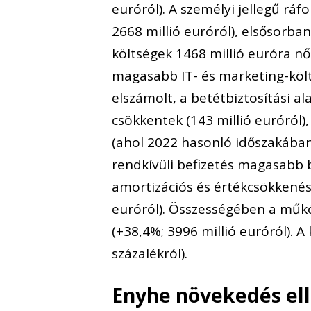
euróról). A személyi jellegű rá
2668 millió euróról), elsősorba
költségek 1468 millió euróra nőt
magasabb IT- és marketing-költ
elszámolt, a betétbiztosítási a
csökkentek (143 millió euróról
(ahol 2022 hasonló időszakába
rendkívüli befizetés magasabb b
amortizációs és értékcsökkenési 
euróról). Összességében a műkö
(+38,4%; 3996 millió euróról). A 
százalékról).
Enyhe növekedés ell