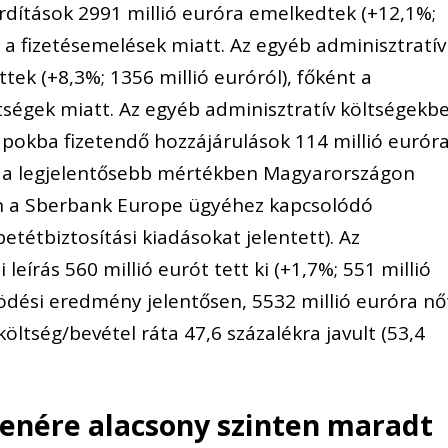
fordítások 2991 millió euróra emelkedtek (+12,1%;
n a fizetésemelések miatt. Az egyéb adminisztratív
tek (+8,3%; 1356 millió euróról), főként a
ségek miatt. Az egyéb adminisztratív költségekb
lapokba fizetendő hozzájárulások 114 millió eurór
), a legjelentősebb mértékben Magyarországon
n a Sberbank Europe ügyéhez kapcsolódó
etétbiztosítási kiadásokat jelentett). Az
leírás 560 millió eurót tett ki (+1,7%; 551 millió
dési eredmény jelentősen, 5532 millió euróra nő
költség/bevétel ráta 47,6 százalékra javult (53,4
enére alacsony szinten maradt