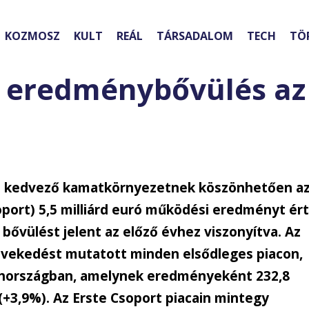
KOZMOSZ
KULT
REÁL
TÁRSADALOM
TECH
TÖ
s eredménybővülés az
 a kedvező kamatkörnyezetnek köszönhetően a
port) 5,5 milliárd euró működési eredményt ér
 bővülést jelent az előző évhez viszonyítva. Az
övekedést mutatott minden elsődleges piacon,
sehországban, amelynek eredményeként 232,8
l (+3,9%). Az Erste Csoport piacain mintegy