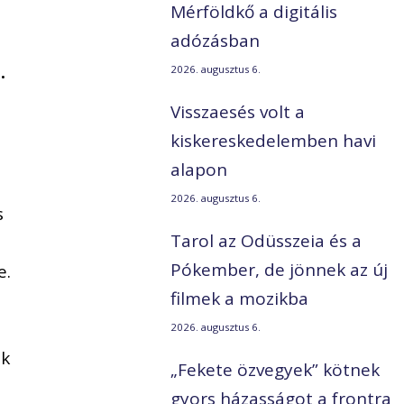
Mérföldkő a digitális
adózásban
.
2026. augusztus 6.
Visszaesés volt a
kiskereskedelemben havi
alapon
2026. augusztus 6.
s
Tarol az Odüsszeia és a
Pókember, de jönnek az új
e.
filmek a mozikba
2026. augusztus 6.
ak
„Fekete özvegyek” kötnek
gyors házasságot a frontra