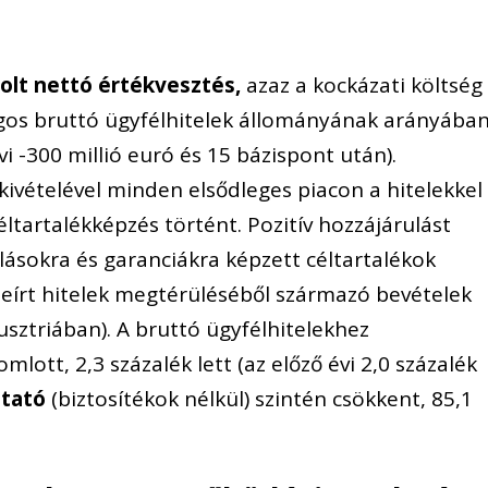
olt nettó értékvesztés,
azaz a kockázati költség
lagos bruttó ügyfélhitelek állományának arányába
vi -300 millió euró és 15 bázispont után).
ivételével minden elsődleges piacon a hitelekkel
ltartalékképzés történt. Pozitív hozzájárulást
alásokra és garanciákra képzett céltartalékok
leírt hitelek megtérüléséből származó bevételek
sztriában). A bruttó ügyfélhitelekhez
lott, 2,3 százalék lett (az előző évi 2,0 százalék
tató
(biztosítékok nélkül) szintén csökkent, 85,1