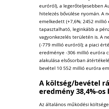
euróról), a legerőteljesebben A
hitelezés bővülése nyomán. A ne
emelkedett (+7,6%; 2452 millió
tapasztalható, leginkább a pén
vagyonkezelés területén is. A n
(-779 millió euróról); a piaci é
eredménye -306 millió euróra cs
alakulása elsősorban átértékel
bevétel 10 552 millió euróra em
A költség/bevétel r
eredmény 38,4%-os
Az általános működési költségek