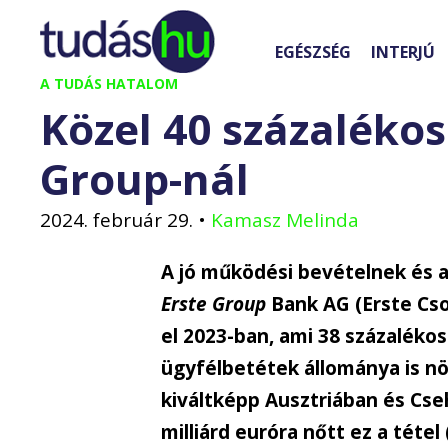
Kilépés
a
EGÉSZSÉG
INTERJÚ
tartalomba
A TUDÁS HATALOM
Közel 40 százaléko
Group-nál
2024. február 29.
•
Kamasz Melinda
A jó működési bevételnek és
Erste Group
Bank AG (Erste Cso
el 2023-ban, ami 38 százalékos
ügyfélbetétek állománya is n
kiváltképp Ausztriában és C
milliárd euróra nőtt ez a téte