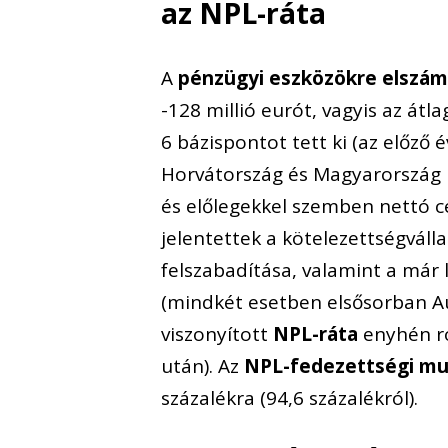
az NPL-ráta
A
pénzügyi eszközökre elszám
-128 millió eurót, vagyis az át
6 bázispontot tett ki (az előző é
Horvátország és Magyarország k
és előlegekkel szemben nettó cé
jelentettek a kötelezettségváll
felszabadítása, valamint a már 
(mindkét esetben elsősorban Au
viszonyított
NPL-ráta
enyhén rom
után). Az
NPL-fedezettségi mu
százalékra (94,6 százalékról).