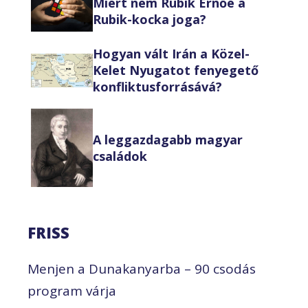
Miért nem Rubik Ernőé a
Rubik-kocka joga?
Hogyan vált Irán a Közel-
Kelet Nyugatot fenyegető
konfliktusforrásává?
A leggazdagabb magyar
családok
FRISS
Menjen a Dunakanyarba – 90 csodás
program várja