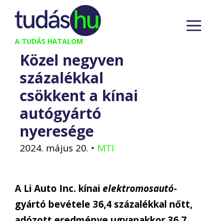
Kilépés
M
a
tartalomba
A TUDÁS HATALOM
Közel negyven
százalékkal
csökkent a kínai
autógyártó
nyeresége
2024. május 20.
•
MTI
A Li Auto Inc. kínai
elektromosautó
-
gyártó bevétele 36,4 százalékkal nőtt,
adózott eredménye ugyanakkor 36,7