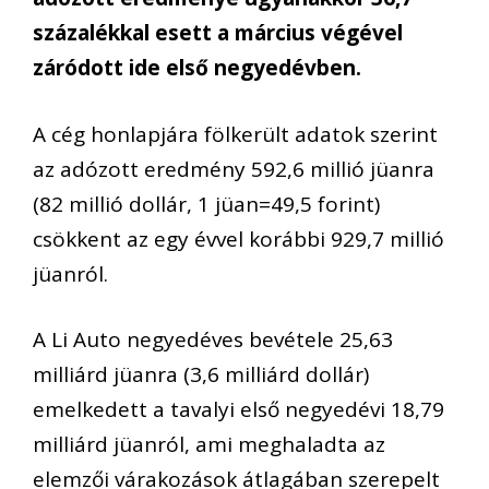
százalékkal esett a március végével
záródott ide első negyedévben.
A cég honlapjára fölkerült adatok szerint
az adózott eredmény 592,6 millió jüanra
(82 millió dollár, 1 jüan=49,5 forint)
csökkent az egy évvel korábbi 929,7 millió
jüanról.
A Li Auto negyedéves bevétele 25,63
milliárd jüanra (3,6 milliárd dollár)
emelkedett a tavalyi első negyedévi 18,79
milliárd jüanról, ami meghaladta az
elemzői várakozások átlagában szerepelt