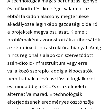
A technológiák magas beruházási igénye
és működtetési költsége, valamint az
ebből fakadón alacsony megtérülése
akadályozza leginkább gazdasági oldalról
a projektek megvalósulását. Kiemelt
problémaként azonosították a kibocsátók
a szén-dioxid-infrastruktúra hiányát. Amíg
nincs regionális alapokon szerveződött
szén-dioxid-infrastruktúra vagy erre
vállalkozó szereplő, addig a kibocsátók
nem tudnak a leválasztással foglalkozni,
és mindaddig a CCU/S csak elméleti
alternatíva marad. E technológiák
elterjedésének eredményes ösztönzője