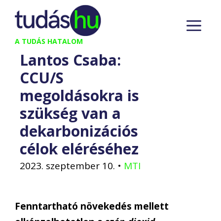
Kilépés
M
a
tartalomba
A TUDÁS HATALOM
Lantos Csaba:
CCU/S
megoldásokra is
szükség van a
dekarbonizációs
célok eléréséhez
2023. szeptember 10.
•
MTI
Fenntartható növekedés mellett