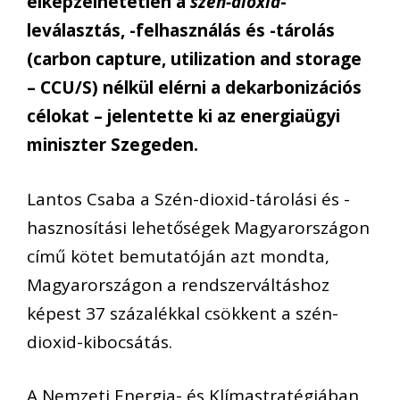
elképzelhetetlen a
szén-dioxid
-
leválasztás, -felhasználás és -tárolás
(carbon capture, utilization and storage
– CCU/S) nélkül elérni a dekarbonizációs
célokat – jelentette ki az energiaügyi
miniszter Szegeden.
Lantos Csaba a Szén-dioxid-tárolási és -
hasznosítási lehetőségek Magyarországon
című kötet bemutatóján azt mondta,
Magyarországon a rendszerváltáshoz
képest 37 százalékkal csökkent a szén-
dioxid-kibocsátás.
A Nemzeti Energia- és Klímastratégiában