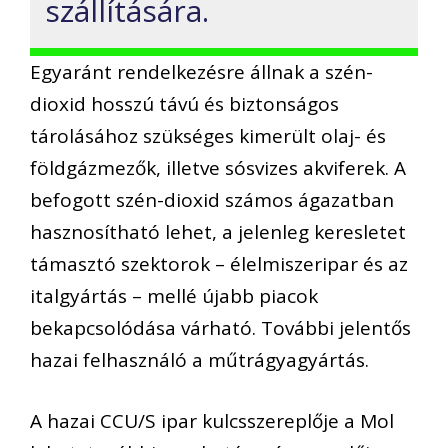
szállítására.
Egyaránt rendelkezésre állnak a szén-
dioxid hosszú távú és biztonságos
tárolásához szükséges kimerült olaj- és
földgázmezők, illetve sósvizes akviferek. A
befogott szén-dioxid számos ágazatban
hasznosítható lehet, a jelenleg keresletet
támasztó szektorok – élelmiszeripar és az
italgyártás – mellé újabb piacok
bekapcsolódása várható. További jelentős
hazai felhasználó a műtrágyagyártás.
A hazai CCU/S ipar kulcsszereplője a Mol