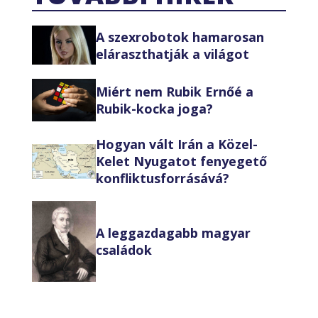
A szexrobotok hamarosan
eláraszthatják a világot
Miért nem Rubik Ernőé a
Rubik-kocka joga?
Hogyan vált Irán a Közel-
Kelet Nyugatot fenyegető
konfliktusforrásává?
A leggazdagabb magyar
családok