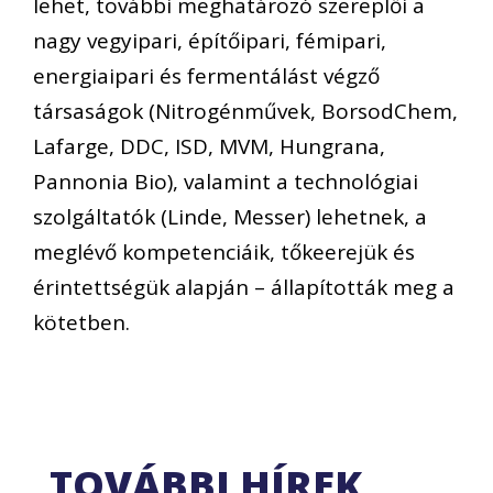
lehet, további meghatározó szereplői a
nagy vegyipari, építőipari, fémipari,
energiaipari és fermentálást végző
társaságok (Nitrogénművek, BorsodChem,
Lafarge, DDC, ISD, MVM, Hungrana,
Pannonia Bio), valamint a technológiai
szolgáltatók (Linde, Messer) lehetnek, a
meglévő kompetenciáik, tőkeerejük és
érintettségük alapján – állapították meg a
kötetben.
TOVÁBBI HÍREK