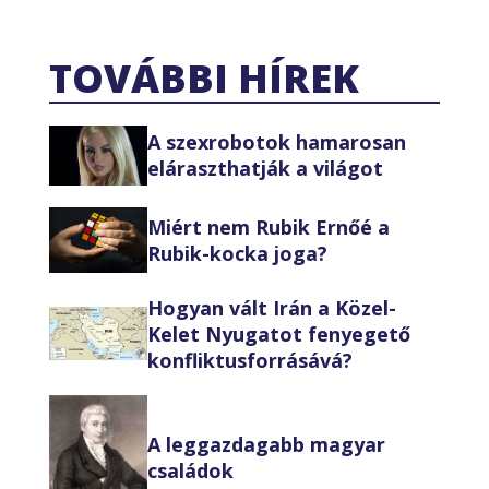
TOVÁBBI HÍREK
A szexrobotok hamarosan
eláraszthatják a világot
Miért nem Rubik Ernőé a
Rubik-kocka joga?
Hogyan vált Irán a Közel-
Kelet Nyugatot fenyegető
konfliktusforrásává?
A leggazdagabb magyar
családok