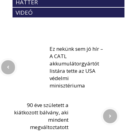
HÁTTÉR
VIDEÓ
Ez nekünk sem jó hír –
A CATL
akkumulátorgyártót
listára tette az USA
védelmi
minisztériuma
90 éve született a
kiátkozott bálvány, aki
mindent
megváltoztatott