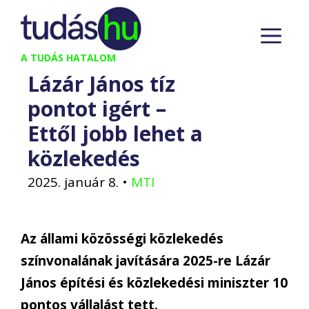
Kilépés
M
a
tartalomba
A TUDÁS HATALOM
Lázár János tíz
pontot igért –
Ettől jobb lehet a
közlekedés
2025. január 8.
•
MTI
Az állami közösségi közlekedés
színvonalának javítására 2025-re Lázár
János építési és közlekedési miniszter 10
pontos vállalást tett.