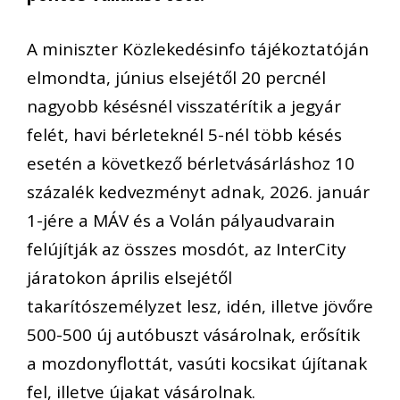
A miniszter Közlekedésinfo tájékoztatóján
elmondta, június elsejétől 20 percnél
nagyobb késésnél visszatérítik a jegyár
felét, havi bérleteknél 5-nél több késés
esetén a következő bérletvásárláshoz 10
százalék kedvezményt adnak, 2026. január
1-jére a MÁV és a Volán pályaudvarain
felújítják az összes mosdót, az InterCity
járatokon április elsejétől
takarítószemélyzet lesz, idén, illetve jövőre
500-500 új autóbuszt vásárolnak, erősítik
a mozdonyflottát, vasúti kocsikat újítanak
fel, illetve újakat vásárolnak.