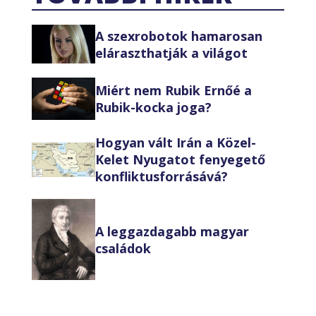
A szexrobotok hamarosan
eláraszthatják a világot
Miért nem Rubik Ernőé a
Rubik-kocka joga?
Hogyan vált Irán a Közel-
Kelet Nyugatot fenyegető
konfliktusforrásává?
A leggazdagabb magyar
családok