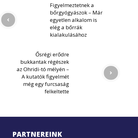
Figyelmeztetnek a
bőrgyógyászok – Már
egyetlen alkalom is
elég a bőrrák
kialakulásához
Ősrégi erődre
bukkantak régészek
az Ohridi-tó mélyén –
A kutatók figyelmét
még egy furcsaság
felkeltette
PARTNEREINK