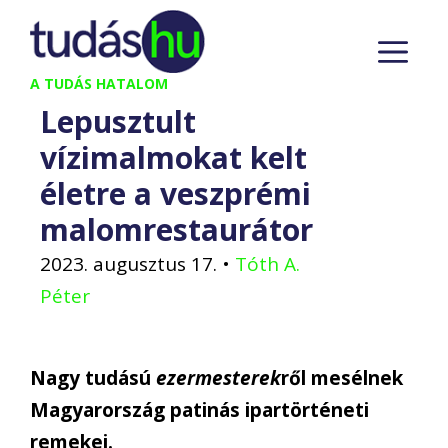
Kilépés
M
a
tartalomba
A TUDÁS HATALOM
Lepusztult
vízimalmokat kelt
életre a veszprémi
malomrestaurátor
2023. augusztus 17.
•
Tóth A.
Péter
Nagy tudású
ezermesterek
ről mesélnek
Magyarország patinás ipartörténeti
remekei.