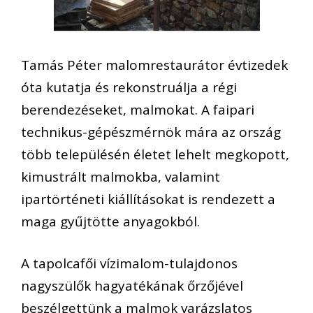
Tamás Péter malomrestaurátor évtizedek
óta kutatja és rekonstruálja a régi
berendezéseket, malmokat. A faipari
technikus-gépészmérnök mára az ország
több településén életet lehelt megkopott,
kimustrált malmokba, valamint
ipartörténeti kiállításokat is rendezett a
maga gyűjtötte anyagokból.
A tapolcafői vízimalom-tulajdonos
nagyszülők hagyatékának őrzőjével
beszélgettünk a malmok varázslatos