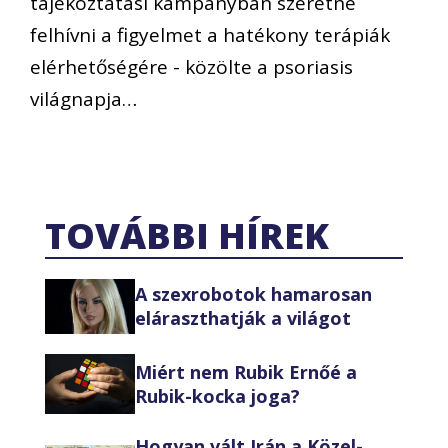
tájékoztatási kampányban szeretné
felhívni a figyelmet a hatékony terápiák
elérhetőségére - közölte a psoriasis
világnapja…
TOVÁBBI HÍREK
A szexrobotok hamarosan
eláraszthatják a világot
Miért nem Rubik Ernőé a
Rubik-kocka joga?
Hogyan vált Irán a Közel-