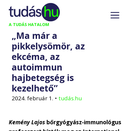
Kilépés
M
a
tartalomba
A TUDÁS HATALOM
„Ma már a
pikkelysömör, az
ekcéma, az
autoimmun
hajbetegség is
kezelhető”
2024. február 1.
•
tudás.hu
Kemény Lajos
bőrgyógyász-immunológus