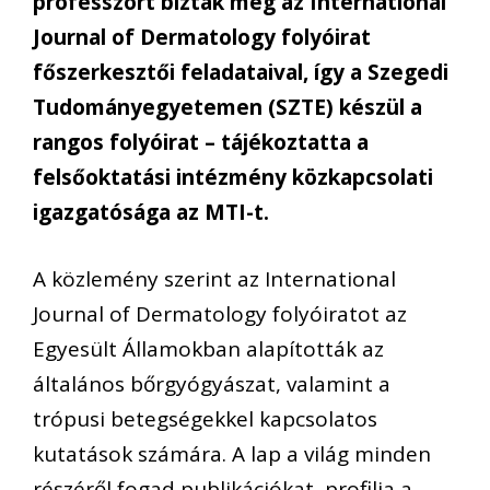
professzort bízták meg az International
Journal of Dermatology folyóirat
főszerkesztői feladataival, így a Szegedi
Tudományegyetemen (SZTE) készül a
rangos folyóirat – tájékoztatta a
felsőoktatási intézmény közkapcsolati
igazgatósága az MTI-t.
A közlemény szerint az International
Journal of Dermatology folyóiratot az
Egyesült Államokban alapították az
általános bőrgyógyászat, valamint a
trópusi betegségekkel kapcsolatos
kutatások számára. A lap a világ minden
részéről fogad publikációkat, profilja a