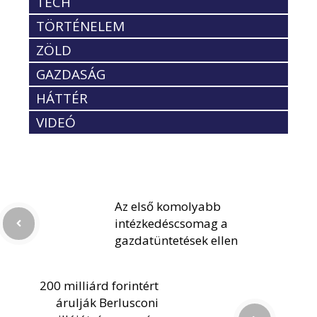
TECH
TÖRTÉNELEM
ZÖLD
GAZDASÁG
HÁTTÉR
VIDEÓ
Az első komolyabb
intézkedéscsomag a
gazdatüntetések ellen
200 milliárd forintért
árulják Berlusconi