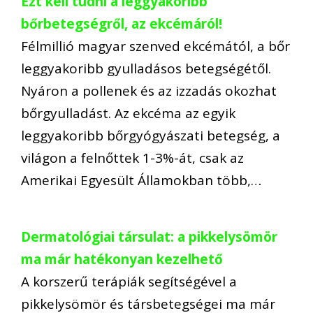
Ezt kell tudni a leggyakoribb
bőrbetegségről, az ekcémáról!
Félmillió magyar szenved ekcémától, a bőr
leggyakoribb gyulladásos betegségétől.
Nyáron a pollenek és az izzadás okozhat
bőrgyulladást. Az ekcéma az egyik
leggyakoribb bőrgyógyászati betegség, a
világon a felnőttek 1-3%-át, csak az
Amerikai Egyesült Államokban több,…
Dermatológiai társulat: a pikkelysömör
ma már hatékonyan kezelhető
A korszerű terápiák segítségével a
pikkelysömör és társbetegségei ma már